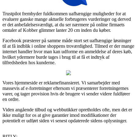
Trustpilot frembyder fuldkommen uafhængige muligheder for at
evaluere ganske mange aktuelle forbrugeres vurderinger og derved
er det anbefalelsesværdigt, at du ser nærmere på online firmaets
omtaler af Kobber glimmer lanter 20 cm inden du køber.
Facebook præsterer på samme måde stort set uafhængige løsninger
til at få indblik i online shoppens troværdighed. Tilmed er der mange
internet handler hvor man kan udforme en anmeldelse af deres køb,
hvilket ydermere burde tages i brug til at få et indtryk af
tilfredsheden hos kunderne.
Vores hjemmeside er reklamefinansieret. Vi samarbejder med
massevis af e-forretninger eftersom vi præsenterer forretningernes
varer, og tager provision hvis de brugere vi sender videre fuldfører
en ordre.
Viden angående tilbud og webbutikker opretholdes ofte, men det er
ikke muligt for os at give garantier imod modifikationer der
potentielt er udført siden vi senest opdaterede sidens oplysninger.
BITLY: