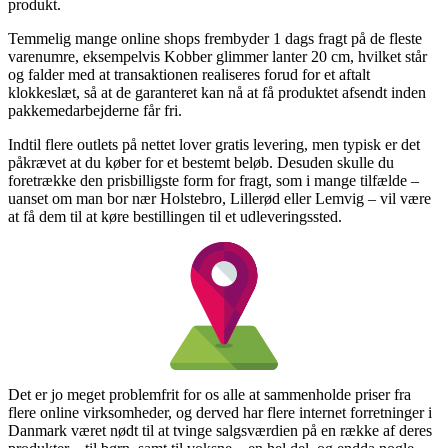
produkt.
Temmelig mange online shops frembyder 1 dags fragt på de fleste
varenumre, eksempelvis Kobber glimmer lanter 20 cm, hvilket står
og falder med at transaktionen realiseres forud for et aftalt
klokkeslæt, så at de garanteret kan nå at få produktet afsendt inden
pakkemedarbejderne får fri.
Indtil flere outlets på nettet lover gratis levering, men typisk er det
påkrævet at du køber for et bestemt beløb. Desuden skulle du
foretrække den prisbilligste form for fragt, som i mange tilfælde –
uanset om man bor nær Holstebro, Lillerød eller Lemvig – vil være
at få dem til at køre bestillingen til et udleveringssted.
Det er jo meget problemfrit for os alle at sammenholde priser fra
flere online virksomheder, og derved har flere internet forretninger i
Danmark været nødt til at tvinge salgsværdien på en række af deres