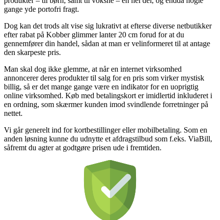
produkter – til børn, samt til voksne – en hel del, og endda nogle
gange yde portofri fragt.
Dog kan det trods alt vise sig lukrativt at efterse diverse netbutikker
efter rabat på Kobber glimmer lanter 20 cm forud for at du
gennemfører din handel, sådan at man er velinformeret til at antage
den skarpeste pris.
Man skal dog ikke glemme, at når en internet virksomhed
annoncerer deres produkter til salg for en pris som virker mystisk
billig, så er det mange gange være en indikator for en uoprigtig
online virksomhed. Køb med betalingskort er imidlertid inkluderet i
en ordning, som skærmer kunden imod svindlende forretninger på
nettet.
Vi går generelt ind for kortbestillinger eller mobilbetaling. Som en
anden løsning kunne du udnytte et afdragstilbud som f.eks. ViaBill,
såfremt du agter at godtgøre prisen ude i fremtiden.