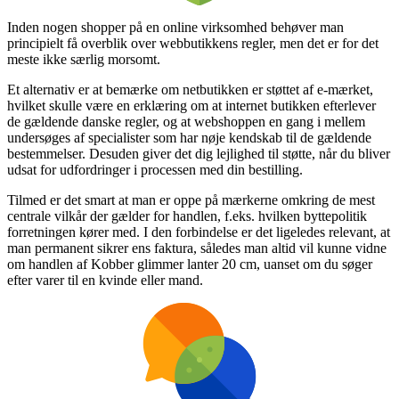
Inden nogen shopper på en online virksomhed behøver man
principielt få overblik over webbutikkens regler, men det er for det
meste ikke særlig morsomt.
Et alternativ er at bemærke om netbutikken er støttet af e-mærket,
hvilket skulle være en erklæring om at internet butikken efterlever
de gældende danske regler, og at webshoppen en gang i mellem
undersøges af specialister som har nøje kendskab til de gældende
bestemmelser. Desuden giver det dig lejlighed til støtte, når du bliver
udsat for udfordringer i processen med din bestilling.
Tilmed er det smart at man er oppe på mærkerne omkring de mest
centrale vilkår der gælder for handlen, f.eks. hvilken byttepolitik
forretningen kører med. I den forbindelse er det ligeledes relevant, at
man permanent sikrer ens faktura, således man altid vil kunne vidne
om handlen af Kobber glimmer lanter 20 cm, uanset om du søger
efter varer til en kvinde eller mand.