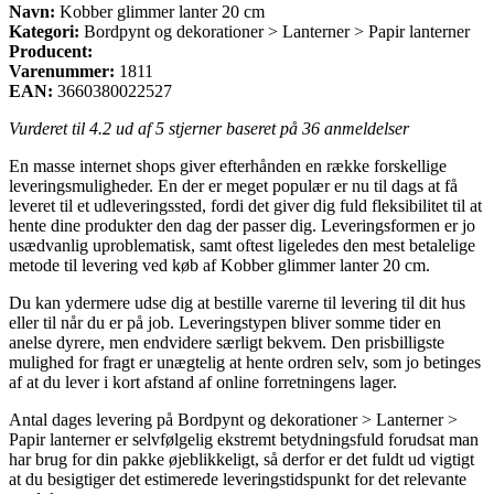
Navn:
Kobber glimmer lanter 20 cm
Kategori:
Bordpynt og dekorationer > Lanterner > Papir lanterner
Producent:
Varenummer:
1811
EAN:
3660380022527
Vurderet til
4.2
ud af 5 stjerner baseret på
36
anmeldelser
En masse internet shops giver efterhånden en række forskellige
leveringsmuligheder. En der er meget populær er nu til dags at få
leveret til et udleveringssted, fordi det giver dig fuld fleksibilitet til at
hente dine produkter den dag der passer dig. Leveringsformen er jo
usædvanlig uproblematisk, samt oftest ligeledes den mest betalelige
metode til levering ved køb af Kobber glimmer lanter 20 cm.
Du kan ydermere udse dig at bestille varerne til levering til dit hus
eller til når du er på job. Leveringstypen bliver somme tider en
anelse dyrere, men endvidere særligt bekvem. Den prisbilligste
mulighed for fragt er unægtelig at hente ordren selv, som jo betinges
af at du lever i kort afstand af online forretningens lager.
Antal dages levering på Bordpynt og dekorationer > Lanterner >
Papir lanterner er selvfølgelig ekstremt betydningsfuld forudsat man
har brug for din pakke øjeblikkeligt, så derfor er det fuldt ud vigtigt
at du besigtiger det estimerede leveringstidspunkt for det relevante