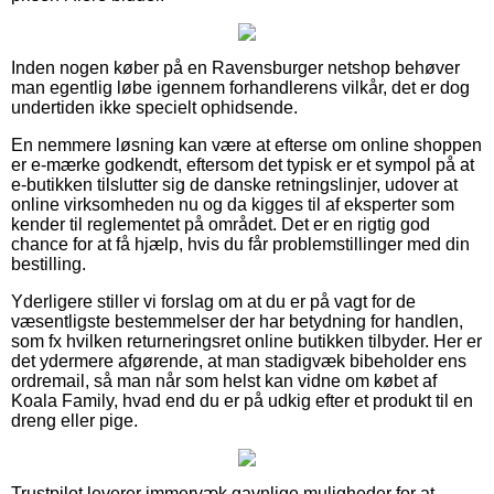
Inden nogen køber på en Ravensburger netshop behøver
man egentlig løbe igennem forhandlerens vilkår, det er dog
undertiden ikke specielt ophidsende.
En nemmere løsning kan være at efterse om online shoppen
er e-mærke godkendt, eftersom det typisk er et sympol på at
e-butikken tilslutter sig de danske retningslinjer, udover at
online virksomheden nu og da kigges til af eksperter som
kender til reglementet på området. Det er en rigtig god
chance for at få hjælp, hvis du får problemstillinger med din
bestilling.
Yderligere stiller vi forslag om at du er på vagt for de
væsentligste bestemmelser der har betydning for handlen,
som fx hvilken returneringsret online butikken tilbyder. Her er
det ydermere afgørende, at man stadigvæk bibeholder ens
ordremail, så man når som helst kan vidne om købet af
Koala Family, hvad end du er på udkig efter et produkt til en
dreng eller pige.
Trustpilot leverer immervæk gavnlige muligheder for at