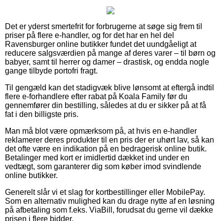
Det er yderst smertefrit for forbrugerne at søge sig frem til
priser på flere e-handler, og for det har en hel del
Ravensburger online butikker fundet det uundgåeligt at
reducere salgsværdien på mange af deres varer – til børn og
babyer, samt til herrer og damer – drastisk, og endda nogle
gange tilbyde portofri fragt.
Til gengæld kan det stadigvæk blive lønsomt at eftergå indtil
flere e-forhandlere efter rabat på Koala Family før du
gennemfører din bestilling, således at du er sikker på at få
fat i den billigste pris.
Man må blot være opmærksom på, at hvis en e-handler
reklamerer deres produkter til en pris der er uhørt lav, så kan
det ofte være en indikation på en bedragerisk online butik.
Betalinger med kort er imidlertid dækket ind under en
vedtægt, som garanterer dig som køber imod svindlende
online butikker.
Generelt slår vi et slag for kortbestillinger eller MobilePay.
Som en alternativ mulighed kan du drage nytte af en løsning
på afbetaling som f.eks. ViaBill, forudsat du gerne vil dække
prisen i flere bidder.