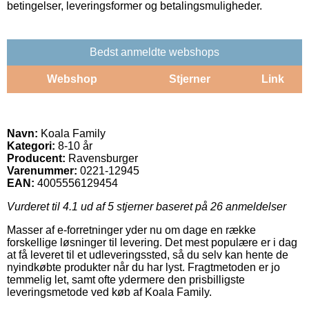
betingelser, leveringsformer og betalingsmuligheder.
Bedst anmeldte webshops
Webshop
Stjerner
Link
Navn:
Koala Family
Kategori:
8-10 år
Producent:
Ravensburger
Varenummer:
0221-12945
EAN:
4005556129454
Vurderet til
4.1
ud af 5 stjerner baseret på
26
anmeldelser
Masser af e-forretninger yder nu om dage en række
forskellige løsninger til levering. Det mest populære er i dag
at få leveret til et udleveringssted, så du selv kan hente de
nyindkøbte produkter når du har lyst. Fragtmetoden er jo
temmelig let, samt ofte ydermere den prisbilligste
leveringsmetode ved køb af Koala Family.