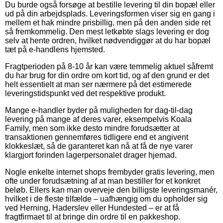
Du burde også forsøge at bestille levering til din bopæl eller
ud på din arbejdsplads. Leveringsformen viser sig en gang i
mellem et hak mindre prisbillig, men på den anden side ret
så fremkommelig. Den mest letkøbte slags levering er dog
selv at hente ordren, hvilket nødvendiggør at du har bopæl
tæt på e-handlens hjemsted.
Fragtperioden på 8-10 år kan være temmelig aktuel såfremt
du har brug for din ordre om kort tid, og af den grund er det
helt essentielt at man ser nærmere på det estimerede
leveringstidspunkt ved det respektive produkt.
Mange e-handler byder på muligheden for dag-til-dag
levering på mange af deres varer, eksempelvis Koala
Family, men som ikke desto mindre forudsætter at
transaktionen gennemføres tidligere end et angivent
klokkeslæt, så de garanteret kan nå at få de nye varer
klargjort forinden lagerpersonalet drager hjemad.
Nogle enkelte internet shops frembyder gratis levering, men
ofte under forudsætning af at man bestiller for et konkret
beløb. Ellers kan man overveje den billigste leveringsmanér,
hvilket i de fleste tilfælde – uafhængig om du opholder sig
ved Herning, Haderslev eller Hundested – er at få
fragtfirmaet til at bringe din ordre til en pakkeshop.