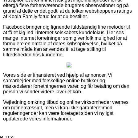
eftergå flere forhenværende brugeres observationer og på
grund af dette er det godt, at du tolker webshoppens ratings
af Koala Family forud for at du bestiller.
Facebook bringer dig lignende fuldstændig fine metoder til
at få et kig ind i internet selskabets kundefokus. Her ses
mange internet forretninger som giver folk mulighed for at
formulere en omtale af deres købsoplevelse, hvilket på
samme måde kan anvendes til at tage stilling til
tilfredsheden hos kunderne.
Vores side er finansieret ved hjælp af annoncer. Vi
samarbejder med forskellige online butikker og
markedsfører forretningernes varer, og får betaling om den
person vi sender videre laver et køb.
Vejledning omkring tilbud og online virksomheder værnes
om rutinemæssigt, men vi kan ikke garantere imod
reguleringer der kan være foretaget siden vi nyligst
opdaterede vores informationer.
BITLY: