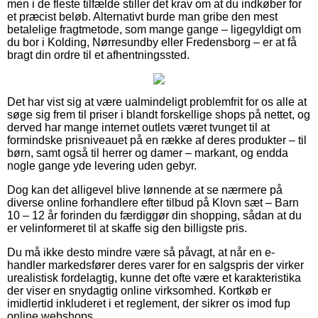
men i de fleste tilfælde stiller det krav om at du indkøber for
et præcist beløb. Alternativt burde man gribe den mest
betalelige fragtmetode, som mange gange – ligegyldigt om
du bor i Kolding, Nørresundby eller Fredensborg – er at få
bragt din ordre til et afhentningssted.
Det har vist sig at være ualmindeligt problemfrit for os alle at
søge sig frem til priser i blandt forskellige shops på nettet, og
derved har mange internet outlets været tvunget til at
formindske prisniveauet på en række af deres produkter – til
børn, samt også til herrer og damer – markant, og endda
nogle gange yde levering uden gebyr.
Dog kan det alligevel blive lønnende at se nærmere på
diverse online forhandlere efter tilbud på Klovn sæt – Barn
10 – 12 år forinden du færdiggør din shopping, sådan at du
er velinformeret til at skaffe sig den billigste pris.
Du må ikke desto mindre være så påvagt, at når en e-
handler markedsfører deres varer for en salgspris der virker
urealistisk fordelagtig, kunne det ofte være et karakteristika
der viser en snydagtig online virksomhed. Kortkøb er
imidlertid inkluderet i et reglement, der sikrer os imod fup
online webshops.