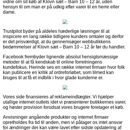
vidne om sit køb af Klovn sæt – Barn 10 – 12 år, uden
hensyn til om man er på udkig efter varer til en herre eller
dame.
Trustpilot byder på aldeles hæderlige løsninger til at
inspicere en lang række tidligere kunders omtaler og derfor
er det prisværdigt, at du gennemsøger webbutikkens
bedømmelser af Klovn sæt – Barn 10 – 12 år før du handler.
Facebook frembyder lignende absolut hensigtsmæssige
metoder til at få kendskab til online forretningens
kundefokus. Herinde ses en række internet firmaer hvor folk
kan publicere en kritik af ordreforløbet, som tilmed kan
bruges til at få et indblik i hvor glade kunderne er.
Vores side finansieres af reklameindtægter. Vi hjælper
utallige internet outlets idet vi præsenterer butikkernes varer,
og høster provision forudsat vores brugere foretager et køb.
Anvisninger angående produkter og internet firmaer
opretholdes fra tid til anden, men vi påtager os intet ansvar
for ændringer der kan være lavet efter sidste opdatering af