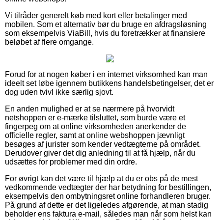
Vi tilråder generelt køb med kort eller betalinger med
mobilen. Som et alternativ bør du bruge en afdragsløsning
som eksempelvis ViaBill, hvis du foretrækker at finansiere
beløbet af flere omgange.
Forud for at nogen køber i en internet virksomhed kan man
ideelt set løbe igennem butikkens handelsbetingelser, det er
dog uden tvivl ikke særlig sjovt.
En anden mulighed er at se nærmere på hvorvidt
netshoppen er e-mærke tilsluttet, som burde være et
fingerpeg om at online virksomheden anerkender de
officielle regler, samt at online webshoppen jævnligt
besøges af jurister som kender vedtægterne på området.
Derudover giver det dig anledning til at få hjælp, når du
udsættes for problemer med din ordre.
For øvrigt kan det være til hjælp at du er obs på de mest
vedkommende vedtægter der har betydning for bestillingen,
eksempelvis den ombytningsret online forhandleren bruger.
På grund af dette er det ligeledes afgørende, at man stadig
beholder ens faktura e-mail, således man når som helst kan