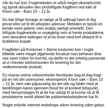
når du har lyst. Fragtmetoden er altså meget ukompliceret,
og typisk desuden den prisbilligste fragtform ved køb af
Klovn sæt – Barn 10 – 12 år.
Du bør tillige forsøge at vælge at få udbragt hjem til dig
privat eller ud til dit arbejdes adresse. Metoden er typisk en
kende mere pebret, men endda særligt smertefri. Den
billigste fragtmetode er unægtelig selv at hente produkterne,
som desværre betinges af at du lever med kort afstand til e-
butikkens bopæl.
Fragttiden på Kostumer > Børne kostumer kan i nogle
tilfælde være meget afgørende forudsat man behøver dine
nye varer inden for kort tid, og derfor er det virkelig passende
at vi checker tidshorisonten for levering for det
vedkommende produkt.
En masse online virksomheder frembyder dag-til-dag fragt
på en hel del varenumre, eksempelvis Klovn sæt – Barn 10
– 12 år, men vær påpasselig da det står og falder med at
bestillingen køres igennem forud for et konkret tidspunkt,
med hensynstagen til at de har udsigt til at kunne nå at få
produkterne sendt afsted før pakkemedarbejderne har fri.
Nogle enkelte internet webshops sikrer levering uden gebyr,