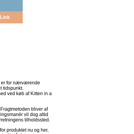
Link
ne er for nærværende
t tidspunkt.
ed ved køb af Kitten in a
r. Fragtmetoden bliver af
ringsmanér vil dog altid
rretningens tilholdssted.
 for produktet nu og her,