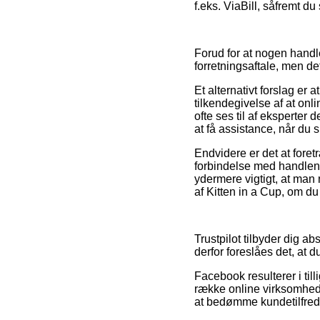
f.eks. ViaBill, såfremt du
Forud for at nogen hand
forretningsaftale, men d
Et alternativt forslag er
tilkendegivelse af at onl
ofte ses til af eksperter
at få assistance, når du 
Endvidere er det at fore
forbindelse med handlen,
ydermere vigtigt, at man
af Kitten in a Cup, om du
Trustpilot tilbyder dig a
derfor foreslåes det, at d
Facebook resulterer i till
række online virksomheder
at bedømme kundetilfre