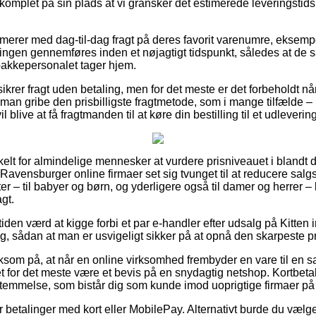
komplet på sin plads at vi gransker det estimerede leveringstid
merer med dag-til-dag fragt på deres favorit varenumre, eksempe
lingen gennemføres inden et nøjagtigt tidspunkt, således at de s
pakkepersonalet tager hjem.
ikrer fragt uden betaling, men for det meste er det forbeholdt når
man gribe den prisbilligste fragtmetode, som i mange tilfælde – 
 blive at få fragtmanden til at køre din bestilling til et udleverin
kelt for almindelige mennesker at vurdere prisniveauet i blandt 
Ravensburger online firmaer set sig tvunget til at reducere sal
ter – til babyer og børn, og yderligere også til damer og herrer –
agt.
iden værd at kigge forbi et par e-handler efter udsalg på Kitten 
g, sådan at man er usvigeligt sikker på at opnå den skarpeste pr
om på, at når en online virksomhed frembyder en vare til en s
t for det meste være et bevis på en snydagtig netshop. Kortbetali
emmelse, som bistår dig som kunde imod uoprigtige firmaer på 
for betalinger med kort eller MobilePay. Alternativt burde du væ