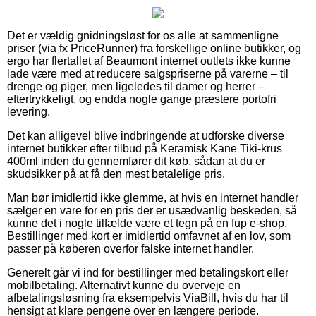
Det er vældig gnidningsløst for os alle at sammenligne
priser (via fx PriceRunner) fra forskellige online butikker, og
ergo har flertallet af Beaumont internet outlets ikke kunne
lade være med at reducere salgspriserne på varerne – til
drenge og piger, men ligeledes til damer og herrer –
eftertrykkeligt, og endda nogle gange præstere portofri
levering.
Det kan alligevel blive indbringende at udforske diverse
internet butikker efter tilbud på Keramisk Kane Tiki-krus
400ml inden du gennemfører dit køb, sådan at du er
skudsikker på at få den mest betalelige pris.
Man bør imidlertid ikke glemme, at hvis en internet handler
sælger en vare for en pris der er usædvanlig beskeden, så
kunne det i nogle tilfælde være et tegn på en fup e-shop.
Bestillinger med kort er imidlertid omfavnet af en lov, som
passer på køberen overfor falske internet handler.
Generelt går vi ind for bestillinger med betalingskort eller
mobilbetaling. Alternativt kunne du overveje en
afbetalingsløsning fra eksempelvis ViaBill, hvis du har til
hensigt at klare pengene over en længere periode.