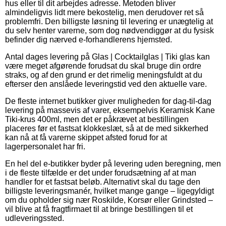
hus eller til dit arbejdes adresse. Metoden bliver
almindeligvis lidt mere bekostelig, men derudover ret så
problemfri. Den billigste løsning til levering er unægtelig at
du selv henter varerne, som dog nødvendiggør at du fysisk
befinder dig nærved e-forhandlerens hjemsted.
Antal dages levering på Glas | Cocktailglas | Tiki glas kan
være meget afgørende forudsat du skal bruge din ordre
straks, og af den grund er det rimelig meningsfuldt at du
efterser den anslåede leveringstid ved den aktuelle vare.
De fleste internet butikker giver muligheden for dag-til-dag
levering på massevis af varer, eksempelvis Keramisk Kane
Tiki-krus 400ml, men det er påkrævet at bestillingen
placeres før et fastsat klokkeslæt, så at de med sikkerhed
kan nå at få varerne skippet afsted forud for at
lagerpersonalet har fri.
En hel del e-butikker byder på levering uden beregning, men
i de fleste tilfælde er det under forudsætning af at man
handler for et fastsat beløb. Alternativt skal du tage den
billigste leveringsmanér, hvilket mange gange – ligegyldigt
om du opholder sig nær Roskilde, Korsør eller Grindsted –
vil blive at få fragtfirmaet til at bringe bestillingen til et
udleveringssted.