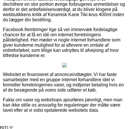
dechifrere en stor portion øvrige forbrugeres anmeldelser og
derfor er det anbefalelsesværdigt, at du bliver klogere på
webbutikkens kritik af Keramisk Kane Tiki-krus 400ml inden
du lægger din bestilling.
Facebook frembringer lige så vel immervæk fordelagtige
chancer for at få en idé om internet forretningens
pålidelighed. Her møder vi nogle internet forhandlere som
giver kunderne mulighed for at aflevere en omtale af
ordreforløbet, som tillige kan udnyttes til afvejning af hvor
tilfredse kunderne er.
Websitet er finansieret af annonceindtægter. Vi har faste
samarbejder med en gruppe internet forhandlere idet vi
formidler forretningernes varer, og indtjener betaling hvis en
af de besøgende på vores side udfører et køb.
Fakta om varer og webshops ajourføres jævnligt, men man
kan ikke stille os ansvarlig for reguleringer der måtte være
lavet efter at vi sidst opdaterede websitets data.
BITLY: