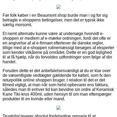
Før folk køber i en Beaumont shop burde man i og for sig
betragte e-shoppens betingelser, men det er typisk ikke
særlig morsomt.
Et nemt alternativ kunne være at undersøge hvorvidt e-
shoppen er medlem af e-mærke ordningen, fordi det ofte er
en angivelse af at e-firmaet efterlever de danske regler,
tillige med at e-shoppen rutinemæssigt besøges af eksperter
som kender vilkårene på området. Dette er en god lejlighed
til at få hjælp, når du forvoldes udfordringer som følge af din
handel.
Foruden dette er det anbefalelsesværdigt at du er klar over
de væsentligste vedtægter gældende for købet, som fx den
returpolitik online shoppen bruger. I relation til det er det
tilmed vigtigt, at man når som helst opbevarer ens faktura,
således man til enhver tid kan bevidne sin ordre af Keramisk
Kane Tiki-krus 400ml, uden hensyn til om man efterspørger
produkter til en kvinde eller mand.
Trustpilot leverer absolut fordelagtige genveje til at