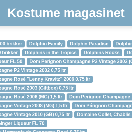
Kostume magasinet
00 brikker
Dolphin Family
Dolphin Paradise
Dolphin
0 brikker
Dolphins in the Tropics
Dolphins Rocks
Do
ueur FL 50
Dom Perignon Champagne P2 Vintage 2002 (Gif
gne P2 Vintage 2002 0,75 ltr
gne Rosé "Lenny Kravitz" 2006 0,75 ltr
ne Rosé 2003 (Giftbox) 0,75 ltr
gne Rosé 2006 (MG) 1,5 ltr
Dom Perignon Champagne Ro
ne Vintage 2008 (MG) 1,5 ltr
Dom Pérignon Champagne
ne Vintage 2010 (GB) 0,75 ltr
Domaine Collet, Chabli
inger Liqueur FL 70