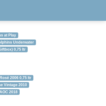
s at Play
lphins Underwater
tbox) 0,75 ltr
sé 2006 0,75 ltr
 Vintage 2010
s AOC 2018