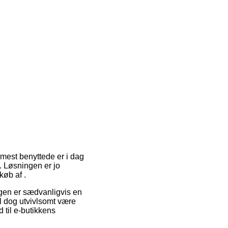
 mest benyttede er i dag
. Løsningen er jo
køb af .
ingen er sædvanligvis en
il dog utvivlsomt være
 til e-butikkens