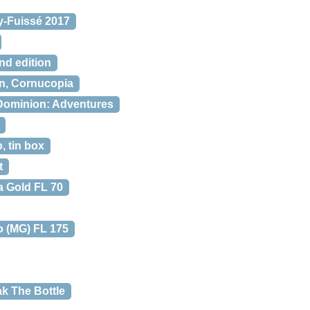
y-Fuissé 2017
nd edition
n, Cornucopia
Dominion: Adventures
 tin box
t
a Gold FL 70
o (MG) FL 175
ak The Bottle