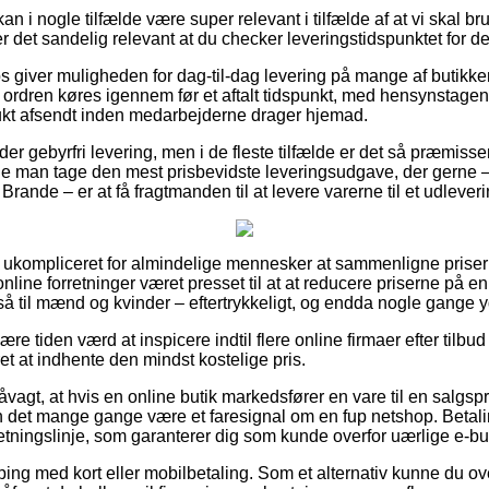
an i nogle tilfælde være super relevant i tilfælde af at vi skal b
er det sandelig relevant at du checker leveringstidspunktet for de
 giver muligheden for dag-til-dag levering på mange af butikke
ordren køres igennem før et aftalt tidspunkt, med hensynstagen 
dukt afsendt inden medarbejderne drager hjemad.
yder gebyrfri levering, men i de fleste tilfælde er det så præmisse
ulle man tage den mest prisbevidste leveringsudgave, der gerne 
rande – er at få fragtmanden til at levere varerne til et udlever
å ukompliceret for almindelige mennesker at sammenligne priser 
online forretninger været presset til at at reducere priserne på e
gså til mænd og kvinder – eftertrykkeligt, og endda nogle gange yd
e tiden værd at inspicere indtil flere online firmaer efter tilbu
et at indhente den mindst kostelige pris.
vagt, at hvis en online butik markedsfører en vare til en salgs
an det mange gange være et faresignal om en fup netshop. Betali
retningslinje, som garanterer dig som kunde overfor uærlige e-but
pping med kort eller mobilbetaling. Som et alternativ kunne du o