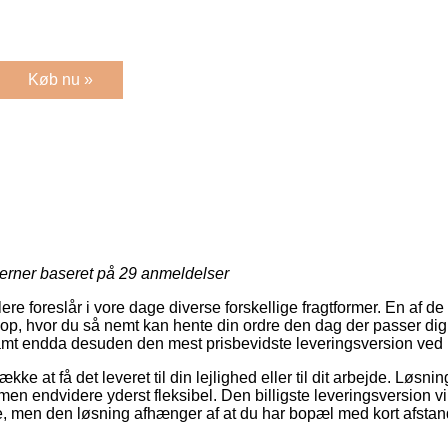
Køb nu »
jerner baseret på
29
anmeldelser
re foreslår i vore dage diverse forskellige fragtformer. En af de
hop, hvor du så nemt kan hente din ordre den dag der passer dig
samt endda desuden den mest prisbevidste leveringsversion ved 
kke at få det leveret til din lejlighed eller til dit arbejde. Løsn
 men endvidere yderst fleksibel. Den billigste leveringsversion v
e, men den løsning afhænger af at du har bopæl med kort afstand