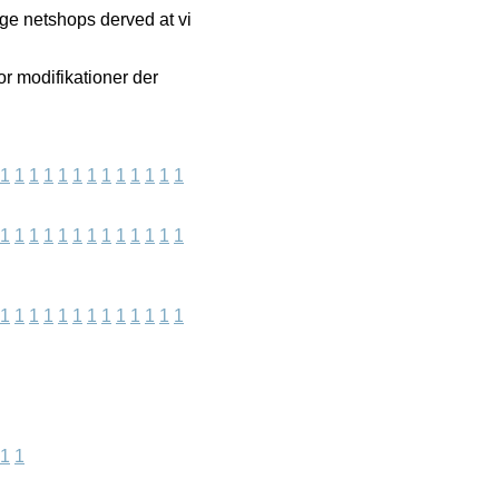
ige netshops derved at vi
r modifikationer der
1
1
1
1
1
1
1
1
1
1
1
1
1
1
1
1
1
1
1
1
1
1
1
1
1
1
1
1
1
1
1
1
1
1
1
1
1
1
1
1
1