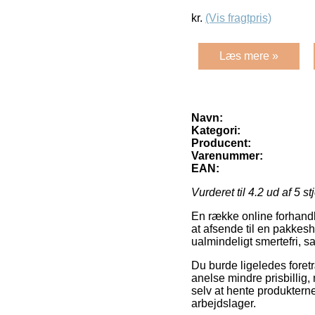
kr.
(Vis fragtpris)
Læs mere »
Navn:
Kategori:
Producent:
Varenummer:
EAN:
Vurderet til
4.2
ud af 5 st
En række online forhandle
at afsende til en pakkes
ualmindeligt smertefri, 
Du burde ligeledes foretræ
anelse mindre prisbillig,
selv at hente produktern
arbejdslager.