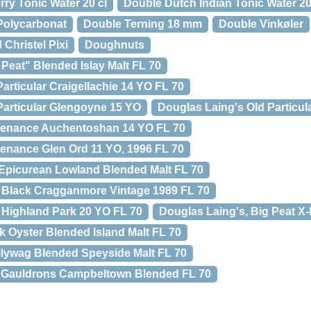
ry Tonic Water 20 cl
Double Dutch Indian Tonic Water 20
 Polycarbonat
Double Terning 18 mm
Double Vinkøler
hristel Pixi
Doughnuts
Peat" Blended Islay Malt FL 70
articular Craigellachie 14 YO FL 70
Particular Glengoyne 15 YO
Douglas Laing's Old Particu
venance Auchentoshan 14 YO FL 70
enance Glen Ord 11 YO, 1996 FL 70
Epicurean Lowland Blended Malt FL 70
 Black Cragganmore Vintage 1989 FL 70
Highland Park 20 YO FL 70
Douglas Laing's, Big Peat X
k Oyster Blended Island Malt FL 70
llywag Blended Speyside Malt FL 70
e Gauldrons Campbeltown Blended FL 70