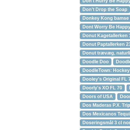
Don’t Hurry Be Happ
Don't Drop the Soap
Donkey Kong bamse 2
Dont Worry Be Happ
Donut Kagetallerken 
Donut Paptallerken 2
Donut trævæg, naturl
Doodle Doo
Doodl
DoodleTown: Hockey
Dooley's Original FL 
Doorly's XO FL 70
Doors of USA
Doo
Dos Maderas P.X. Tri
Dos Mexicanos Tequila
Doseringsmål 3 cl no