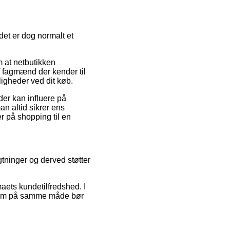
det er dog normalt et
m at netbutikken
af fagmænd der kender til
igheder ved dit køb.
er kan influere på
man altid sikrer ens
r på shopping til en
agtninger og derved støtter
maets kundetilfredshed. I
 som på samme måde bør