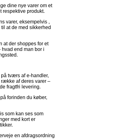
ruge dine nye varer om et
t respektive produkt.
ns varer, eksempelvis ,
til at de med sikkerhed
n at der shoppes for et
– hvad end man bor i
ingssted.
på tværs af e-handler,
n række af deres varer –
e fragtfri levering.
d på forinden du køber,
pris som kan ses som
nger med kort er
ikker.
verveje en afdragsordning