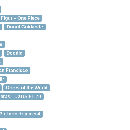
Figur – One Piece
Donut Guirlande
e
Doodle
k
an Francisco
tr
Doors of the World
eras LUXUS FL 70
 cl non drip metal