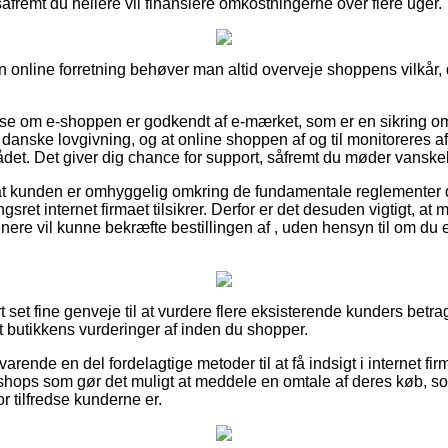
såfremt du hellere vil finansiere omkostningerne over flere uger.
 online forretning behøver man altid overveje shoppens vilkår, 
t se om e-shoppen er godkendt af e-mærket, som er en sikring o
e danske lovgivning, og at online shoppen af og til monitoreres 
t. Det giver dig chance for support, såfremt du møder vanskel
t at kunden er omhyggelig omkring de fundamentale reglementer d
gsret internet firmaet tilsikrer. Derfor er det desuden vigtigt, at 
nere vil kunne bekræfte bestillingen af , uden hensyn til om du e
ort set fine genveje til at vurdere flere eksisterende kunders betr
et butikkens vurderinger af inden du shopper.
arende en del fordelagtige metoder til at få indsigt i internet fir
e-shops som gør det muligt at meddele en omtale af deres køb,
or tilfredse kunderne er.