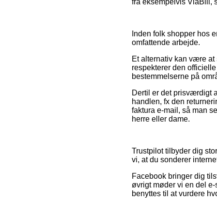
fra eksempelvis ViaBill, 
Inden folk shopper hos en
omfattende arbejde.
Et alternativ kan være a
respekterer den officiell
bestemmelserne på område
Dertil er det prisværdig
handlen, fx den returnerin
faktura e-mail, så man se
herre eller dame.
Trustpilot tilbyder dig st
vi, at du sonderer intern
Facebook bringer dig tilsv
øvrigt møder vi en del 
benyttes til at vurdere hv