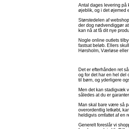
Antal dages levering på k
øjeblik, og i det øjemed 
Størstedelen af webshops
der dog nødvendiggør at 
kan nå at få dit nye pro
Nogle online outlets tilb
fastsat beløb. Ellers sk
Hørsholm, Værløse eller B
Det er efterhånden ret s
og for det har en hel del 
til børn, og yderligere o
Men det kan stadigvæk vær
således at du er garanter
Man skal bare være så på
overordentlig letkøbt, k
heldigvis omfattet af en 
Generelt foreslår vi sho