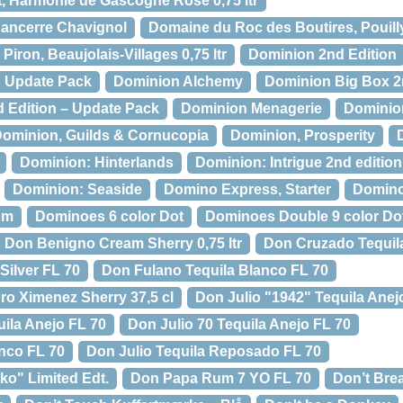
, Harmonie de Gascogne Rosé 0,75 ltr
Sancerre Chavignol
Domaine du Roc des Boutires, Pouill
ron, Beaujolais-Villages 0,75 ltr
Dominion 2nd Edition
n Update Pack
Dominion Alchemy
Dominion Big Box 2
d Edition – Update Pack
Dominion Menagerie
Dominio
ominion, Guilds & Cornucopia
Dominion, Prosperity
Dominion: Hinterlands
Dominion: Intrigue 2nd edition
Dominion: Seaside
Domino Express, Starter
Domino,
um
Dominoes 6 color Dot
Dominoes Double 9 color Do
Don Benigno Cream Sherry 0,75 ltr
Don Cruzado Tequil
Silver FL 70
Don Fulano Tequila Blanco FL 70
o Ximenez Sherry 37,5 cl
Don Julio "1942" Tequila Anej
uila Anejo FL 70
Don Julio 70 Tequila Anejo FL 70
anco FL 70
Don Julio Tequila Reposado FL 70
o" Limited Edt.
Don Papa Rum 7 YO FL 70
Don’t Bre