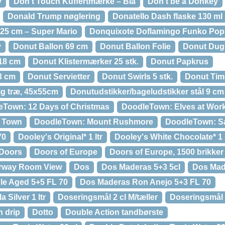
y
Don’t Touch Kuffertmærke – Blå
Don't be a Donkey
Donald Trump nøglering
Donatello Dash flaske 130 ml
5 cm – Super Mario
Donquixote Doflamingo Funko Pop 
y
Donut Ballon 69 cm
Donut Ballon Folie
Donut Dug
18 cm
Donut Klistermærker 25 stk.
Donut Papkrus
3 cm
Donut Servietter
Donut Swirls 5 stk.
Donut Tim
ig træ, 45x55cm
Donutudstikker/bageludstikker stål 9 cm
eTown: 12 Days of Christmas
DoodleTown: Elves at Wor
 Town
DoodleTown: Mount Rushmore
DoodleTown: S
70
Dooley's Original* 1 ltr
Dooley's White Chocolate* 1 l
Doors
Doors of Europe
Doors of Europe, 1500 brikker
rway Room View
Dos
Dos Maderas 5+3 5cl
Dos Mad
ple Aged 5+5 FL 70
Dos Maderas Ron Anejo 5+3 FL 70
 Silver 1 ltr
Doseringsmål 2 cl M/tæller
Doseringsmål 2
n drip
Dotto
Double Action tandbørste