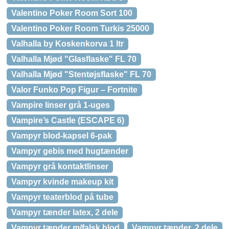
Valentino Poker Room Sort 100
Valentino Poker Room Turkis 25000
Valhalla by Koskenkorva 1 ltr
Valhalla Mjød "Glasflaske" FL 70
Valhalla Mjød "Stentøjsflaske" FL 70
Valor Funko Pop Figur – Fortnite
Vampire linser grå 1-uges
Vampire’s Castle (ESCAPE 6)
Vampyr blod-kapsel 6-pak
Vampyr gebis med hugtænder
Vampyr grå kontaktlinser
Vampyr kvinde makeup kit
Vampyr teaterblod på tube
Vampyr tænder latex, 2 dele
Vampyr tænder m/falsk blod
Vampyr tænder, 2 dele