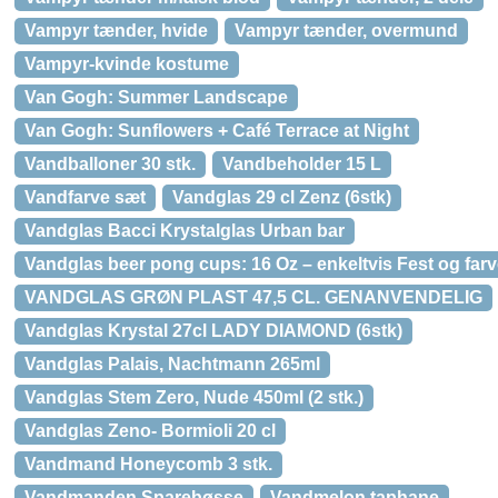
Vampyr tænder, hvide
Vampyr tænder, overmund
Vampyr-kvinde kostume
Van Gogh: Summer Landscape
Van Gogh: Sunflowers + Café Terrace at Night
Vandballoner 30 stk.
Vandbeholder 15 L
Vandfarve sæt
Vandglas 29 cl Zenz (6stk)
Vandglas Bacci Krystalglas Urban bar
Vandglas beer pong cups: 16 Oz – enkeltvis Fest og far
VANDGLAS GRØN PLAST 47,5 CL. GENANVENDELIG
Vandglas Krystal 27cl LADY DIAMOND (6stk)
Vandglas Palais, Nachtmann 265ml
Vandglas Stem Zero, Nude 450ml (2 stk.)
Vandglas Zeno- Bormioli 20 cl
Vandmand Honeycomb 3 stk.
Vandmanden Sparebøsse
Vandmelon taphane