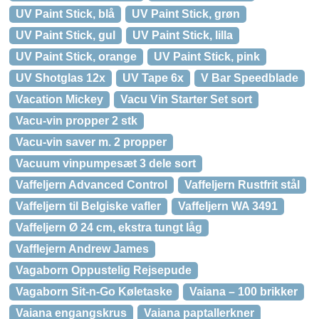
UV Paint Stick, blå
UV Paint Stick, grøn
UV Paint Stick, gul
UV Paint Stick, lilla
UV Paint Stick, orange
UV Paint Stick, pink
UV Shotglas 12x
UV Tape 6x
V Bar Speedblade
Vacation Mickey
Vacu Vin Starter Set sort
Vacu-vin propper 2 stk
Vacu-vin saver m. 2 propper
Vacuum vinpumpesæt 3 dele sort
Vaffeljern Advanced Control
Vaffeljern Rustfrit stål
Vaffeljern til Belgiske vafler
Vaffeljern WA 3491
Vaffeljern Ø 24 cm, ekstra tungt låg
Vafflejern Andrew James
Vagaborn Oppustelig Rejsepude
Vagaborn Sit-n-Go Køletaske
Vaiana – 100 brikker
Vaiana engangskrus
Vaiana paptallerkner