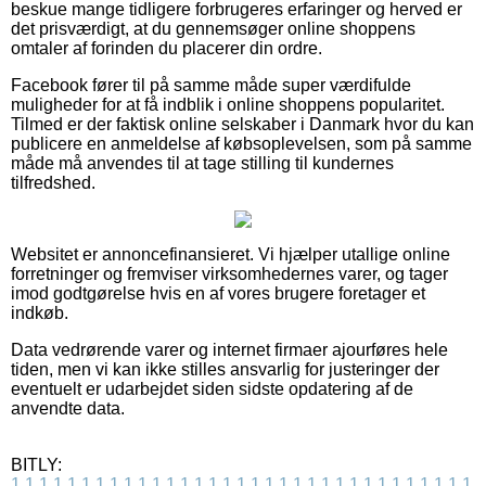
beskue mange tidligere forbrugeres erfaringer og herved er
det prisværdigt, at du gennemsøger online shoppens
omtaler af forinden du placerer din ordre.
Facebook fører til på samme måde super værdifulde
muligheder for at få indblik i online shoppens popularitet.
Tilmed er der faktisk online selskaber i Danmark hvor du kan
publicere en anmeldelse af købsoplevelsen, som på samme
måde må anvendes til at tage stilling til kundernes
tilfredshed.
Websitet er annoncefinansieret. Vi hjælper utallige online
forretninger og fremviser virksomhedernes varer, og tager
imod godtgørelse hvis en af vores brugere foretager et
indkøb.
Data vedrørende varer og internet firmaer ajourføres hele
tiden, men vi kan ikke stilles ansvarlig for justeringer der
eventuelt er udarbejdet siden sidste opdatering af de
anvendte data.
BITLY:
1
1
1
1
1
1
1
1
1
1
1
1
1
1
1
1
1
1
1
1
1
1
1
1
1
1
1
1
1
1
1
1
1