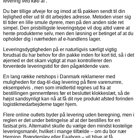
levering ved køb af .
Du bør tillige afveje for og imod at få pakken sendt til din
lejlighed eller ud til dit arbejdes adresse. Metoden viser sig
til tider en lille smule dyrere, men på den anden side ret
simpel. Den prisbilligste leveringstype vil dog altid være at
hente produkterne selv, men den løsning er betinget af at du
opholder dig i nærheden af e-handlens lager.
Leveringsdygtigheden på er naturligvis særligt vigtig
forudsat du har behov for din pakke inden for kort tid, så i det
øjemed er det skam vigtigt at man kontrollerer den
forventede leveringstid for den pågældende vare.
En lang række netshops i Danmark reklamerer med
muligheden for dag-til-dag levering på flere varenumre,
eksempelvis , men som imidlertid regnes ud fra at
bestillingen gennemføres før et besluttet klokkeslæt, så de
højst sandsynligt kan nå at få dit nye produkt afsted forinden
logistikmedarbejderne tager hjem.
Flere online outlets byder på levering uden beregning, men i
reglen er det under betingelse af at der bestilles for en
fastsat pris. Alternativt skulle du vælge den mindst kostelige
leveringsmanér, hvilket i mange tilfælde – om du bor nær
Herning, Brønderslev eller Faaborg – vil blive at få