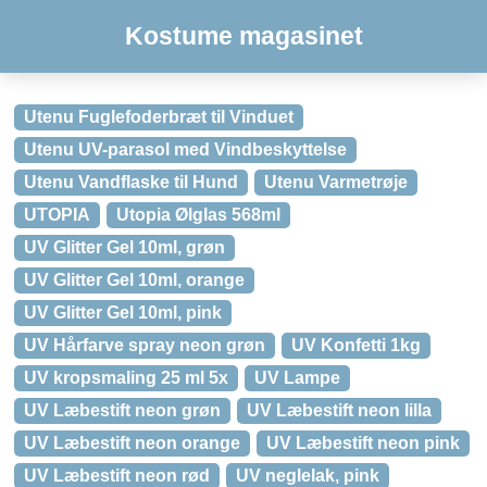
Kostume magasinet
Utenu Fuglefoderbræt til Vinduet
Utenu UV-parasol med Vindbeskyttelse
Utenu Vandflaske til Hund
Utenu Varmetrøje
UTOPIA
Utopia Ølglas 568ml
UV Glitter Gel 10ml, grøn
UV Glitter Gel 10ml, orange
UV Glitter Gel 10ml, pink
UV Hårfarve spray neon grøn
UV Konfetti 1kg
UV kropsmaling 25 ml 5x
UV Lampe
UV Læbestift neon grøn
UV Læbestift neon lilla
UV Læbestift neon orange
UV Læbestift neon pink
UV Læbestift neon rød
UV neglelak, pink