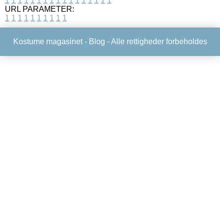
1
1
1
1
1
1
1
1
1
1
1
1
1
1
1
1
1
URL PARAMETER:
1
1
1
1
1
1
1
1
1
1
Kostume magasinet -
Blog
- Alle rettigheder forbeholdes