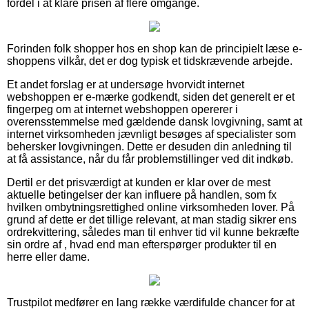
fordel i at klare prisen af flere omgange.
Forinden folk shopper hos en shop kan de principielt læse e-
shoppens vilkår, det er dog typisk et tidskrævende arbejde.
Et andet forslag er at undersøge hvorvidt internet
webshoppen er e-mærke godkendt, siden det generelt er et
fingerpeg om at internet webshoppen opererer i
overensstemmelse med gældende dansk lovgivning, samt at
internet virksomheden jævnligt besøges af specialister som
behersker lovgivningen. Dette er desuden din anledning til
at få assistance, når du får problemstillinger ved dit indkøb.
Dertil er det prisværdigt at kunden er klar over de mest
aktuelle betingelser der kan influere på handlen, som fx
hvilken ombytningsrettighed online virksomheden lover. På
grund af dette er det tillige relevant, at man stadig sikrer ens
ordrekvittering, således man til enhver tid vil kunne bekræfte
sin ordre af , hvad end man efterspørger produkter til en
herre eller dame.
Trustpilot medfører en lang række værdifulde chancer for at