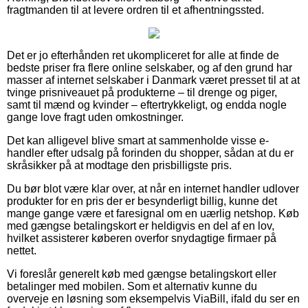
fragtmanden til at levere ordren til et afhentningssted.
Det er jo efterhånden ret ukompliceret for alle at finde de
bedste priser fra flere online selskaber, og af den grund har
masser af internet selskaber i Danmark været presset til at at
tvinge prisniveauet på produkterne – til drenge og piger,
samt til mænd og kvinder – eftertrykkeligt, og endda nogle
gange love fragt uden omkostninger.
Det kan alligevel blive smart at sammenholde visse e-
handler efter udsalg på forinden du shopper, sådan at du er
skråsikker på at modtage den prisbilligste pris.
Du bør blot være klar over, at når en internet handler udlover
produkter for en pris der er besynderligt billig, kunne det
mange gange være et faresignal om en uærlig netshop. Køb
med gængse betalingskort er heldigvis en del af en lov,
hvilket assisterer køberen overfor snydagtige firmaer på
nettet.
Vi foreslår generelt køb med gængse betalingskort eller
betalinger med mobilen. Som et alternativ kunne du
overveje en løsning som eksempelvis ViaBill, ifald du ser en