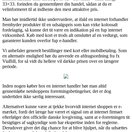
33×33. forinden du gennemfører din handel, sådan at du er
velinformeret til at indhente den mest attraktive pris.
Man bør imidlertid ikke undervurdere, at ifald en internet forhandler
frembyder produkter til en udsalgspris som kan virke kolossalt
fordelagtig, så kunne det tit være en indikation på en fup internet
virksomhed. Køb med kort er trods alt omsluttet af en vedtægt, som
garanterer kunden overfor fup e-handler.
Vi anbefaler generelt bestillinger med kort eller mobilbetaling. Som
en alternativ mulighed bør du anvende en afdragsordning fra fx
ViaBill, for så vidt du hellere vil dække prisen over en længere
periode.
Inden nogen køber hos en internet handler bør man altid
gennemløbe netshoppens forretningsbetingelser, det er dog
undertiden ikke særlig interessant.
Alternativet kunne være at tjekke hvorvidt internet shoppen er e-
mærket, fordi det længe har været et signal om at internet firmaet
efterfølger den officielle danske lovgivning, samt at e-forretningen tit
besigtiges af sagkyndige som har ekspertise inden for reglerne.
Derudover giver det dig chance for at blive hjulpet, når du udsættes