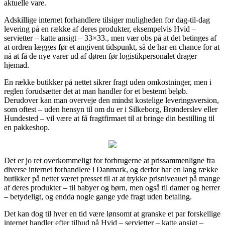
aktuelle vare.
Adskillige internet forhandlere tilsiger muligheden for dag-til-dag
levering på en række af deres produkter, eksempelvis Hvid –
servietter – katte ansigt – 33×33., men vær obs på at det betinges af
at ordren lægges før et angivent tidspunkt, så de har en chance for at
nå at få de nye varer ud af døren før logistikpersonalet drager
hjemad.
En række butikker på nettet sikrer fragt uden omkostninger, men i
reglen forudsætter det at man handler for et bestemt beløb.
Derudover kan man overveje den mindst kostelige leveringsversion,
som oftest – uden hensyn til om du er i Silkeborg, Brønderslev eller
Hundested – vil være at få fragtfirmaet til at bringe din bestilling til
en pakkeshop.
Det er jo ret overkommeligt for forbrugerne at prissammenligne fra
diverse internet forhandlere i Danmark, og derfor har en lang række
butikker på nettet været presset til at at trykke prisniveauet på mange
af deres produkter – til babyer og børn, men også til damer og herrer
– betydeligt, og endda nogle gange yde fragt uden betaling.
Det kan dog til hver en tid være lønsomt at granske et par forskellige
internet handler efter tilbud på Hvid – servietter – katte ansigt –