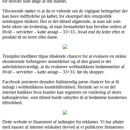
for besvær som følge af din handel.
Tilsvarende støtter vi at du er vidende om de vigtigste betingelser der
kan have indflydelse på købet, for eksempel den returpolitik
netshoppen tilsikrer. Her er det tilmed afgørende, at man når som
helst sikrer sin kvittering, så man fremadrettet kan bevidne ordren af
Hvid – servietter – katte ansigt – 33×33., hvad end du leder efter et
produkt til en herre eller dame.
Trustpilot medfører tilpas tiltalende chancer for at evaluere en række
eksisterende forbrugeres anmeldelser og af den grund er det
anbefalelsesværdigt, at du evaluerer webbutikkens bedømmelser af
Hvid – servietter – katte ansigt – 33×33. før du shopper.
Facebook præsterer desuden fuldstændig pæne chancer for at få
indsigt i webbutikkens kundetilfredshed. Herinde ser vi en del
internet butikker hvor kunder kan registrere en vurdering af deres
købsoplevelse, som tilmed burde udnyttes til at bedømme kundernes
tilfredshed.
Dette website er finansieret af indtægter fra reklamer. Vi har aftaler
med masser af internet selskaber derved at vi publicerer firmaernes