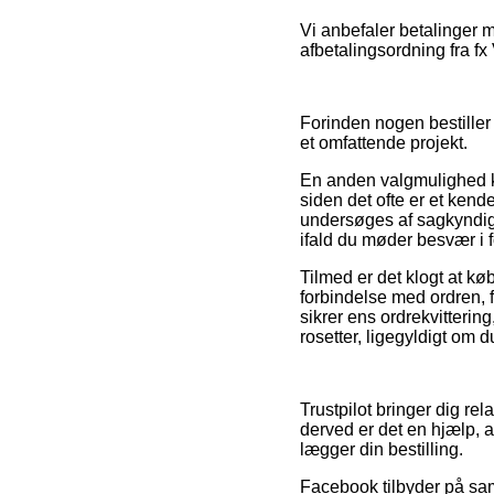
Vi anbefaler betalinger 
afbetalingsordning fra fx
Forinden nogen bestiller
et omfattende projekt.
En anden valgmulighed k
siden det ofte er et kende
undersøges af sagkyndige
ifald du møder besvær i 
Tilmed er det klogt at k
forbindelse med ordren, fx
sikrer ens ordrekvitteri
rosetter, ligegyldigt om d
Trustpilot bringer dig r
derved er det en hjælp, a
lægger din bestilling.
Facebook tilbyder på sam