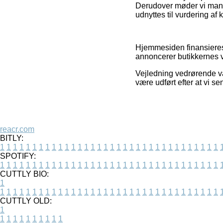
Derudover møder vi mange
udnyttes til vurdering af
Hjemmesiden finansieres 
annoncerer butikkernes v
Vejledning vedrørende var
være udført efter at vi s
reacr.com
BITLY:
1
1
1
1
1
1
1
1
1
1
1
1
1
1
1
1
1
1
1
1
1
1
1
1
1
1
1
1
1
1
1
1
1
1
SPOTIFY:
1
1
1
1
1
1
1
1
1
1
1
1
1
1
1
1
1
1
1
1
1
1
1
1
1
1
1
1
1
1
1
1
1
1
CUTTLY BIO:
1
1
1
1
1
1
1
1
1
1
1
1
1
1
1
1
1
1
1
1
1
1
1
1
1
1
1
1
1
1
1
1
1
1
1
CUTTLY OLD:
1
1
1
1
1
1
1
1
1
1
1