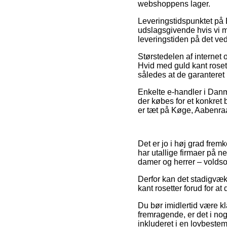
webshoppens lager.
Leveringstidspunktet på
udslagsgivende hvis vi m
leveringstiden på det v
Størstedelen af internet
Hvid med guld kant rosett
således at de garanteret
Enkelte e-handler i Danm
der købes for et konkret b
er tæt på Køge, Aabenraa 
Det er jo i høj grad frem
har utallige firmaer på ne
damer og herrer – voldso
Derfor kan det stadigvæk 
kant rosetter forud for at
Du bør imidlertid være kla
fremragende, er det i nogl
inkluderet i en lovbeste