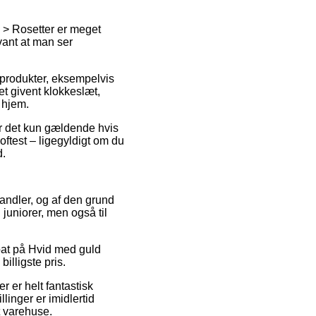
 > Rosetter er meget
vant at man ser
 produkter, eksempelvis
et givent klokkeslæt,
 hjem.
er det kun gældende hvis
 oftest – ligegyldigt om du
d.
handler, og af den grund
 juniorer, men også til
abat på Hvid med guld
illigste pris.
r er helt fantastisk
linger er imidlertid
t varehuse.