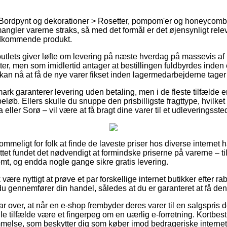
 Bordpynt og dekorationer > Rosetter, pompom'er og honeycomb
angler varerne straks, så med det formål er det øjensynligt rele
edkommende produkt.
 outlets giver løfte om levering på næste hverdag på massevis af
er, men som imidlertid antager at bestillingen fuldbyrdes inden 
 kan nå at få de nye varer fikset inden lagermedarbejderne tager
ark garanterer levering uden betaling, men i de fleste tilfælde 
eløb. Ellers skulle du snuppe den prisbilligste fragttype, hvilket
eller Sorø – vil være at få bragt dine varer til et udleveringsste
kommeligt for folk at finde de laveste priser hos diverse internet 
ttet fundet det nødvendigt at formindske priserne på varerne – til
mt, og endda nogle gange sikre gratis levering.
være nyttigt at prøve et par forskellige internet butikker efter r
 du gennemfører din handel, således at du er garanteret at få den b
r over, at når en e-shop frembyder deres varer til en salgspris de
e tilfælde være et fingerpeg om en uærlig e-forretning. Kortbestil
mmelse, som beskytter dig som køber imod bedrageriske interne