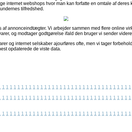
 internet webshops hvor man kan forfatte en omtale af deres k
 kundernes tilfredshed.
af annonceindtægter. Vi arbejder sammen med flere online virk
arer, og modtager godtgørelse ifald den bruger vi sender videre 
er og internet selskaber ajourføres ofte, men vi tager forbehold 
enest opdaterede de viste data.
1
1
1
1
1
1
1
1
1
1
1
1
1
1
1
1
1
1
1
1
1
1
1
1
1
1
1
1
1
1
1
1
1
1
1
1
1
1
1
1
1
1
1
1
1
1
1
1
1
1
1
1
1
1
1
1
1
1
1
1
1
1
1
1
1
1
1
1
1
1
1
1
1
1
1
1
1
1
1
1
1
1
1
1
1
1
1
1
1
1
1
1
1
1
1
1
1
1
1
1
1
1
1
1
1