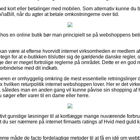
med kort eller betalinger med mobilen. Som alternativ kunne du 
 ViaBill, når du agter at betale omkostningerne over tid.
 hos en online butik bør man principielt se på webshoppens betin
an være at efterse hvorvidt internet virksomheden er medlem a
tegn for at e-butikken tilslutter sig de gældende danske regler, o
 der er meget fortrolige reglerne på området. Dette er en god mu
forbindelse med dit indkøb.
øberen er omhyggelig omkring de mest essentielle retningslinjer 
 hvilken returpolitik internet webshoppen lover. Her er det virkel
ng, således man en anden gang vil kunne påvise sin shopping af
u søger efter varer til en dame eller herre.
elativt gunstige løsninger til at kortlægge mange nuværende forb
t du ser nærmere på internet firmaets ratings af Hvid med guld k
me måde de facto fordelagtige metoder til at få en idé om webb