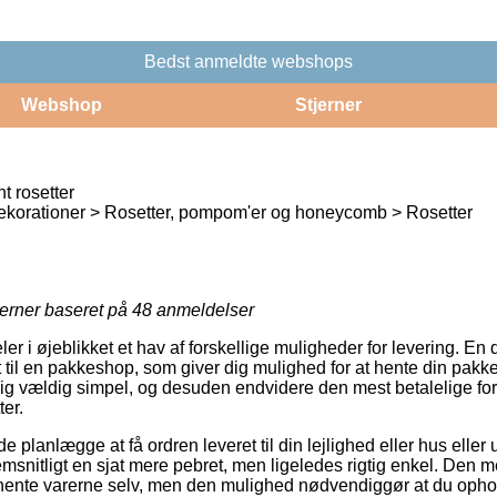
Bedst anmeldte webshops
Webshop
Stjerner
t rosetter
ekorationer > Rosetter, pompom'er og honeycomb > Rosetter
jerner baseret på
48
anmeldelser
eler i øjeblikket et hav af forskellige muligheder for levering. E
et til en pakkeshop, som giver dig mulighed for at hente din pakke
g vældig simpel, og desuden endvidere den mest betalelige form
er.
anlægge at få ordren leveret til din lejlighed eller hus eller u
snitligt en sjat mere pebret, men ligeledes rigtig enkel. Den me
t hente varerne selv, men den mulighed nødvendiggør at du opho