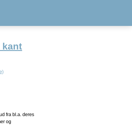
 kant
e)
 fra bl.a. deres
mer og