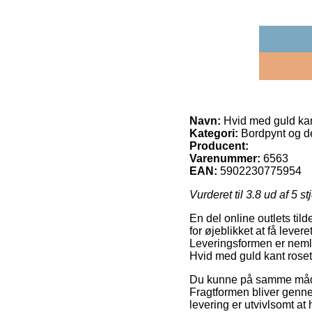
Navn:
Hvid med guld kan
Kategori:
Bordpynt og d
Producent:
Varenummer:
6563
EAN:
5902230775954
Vurderet til
3.8
ud af 5 st
En del online outlets tild
for øjeblikket at få lever
Leveringsformen er nemli
Hvid med guld kant rosett
Du kunne på samme måde pl
Fragtformen bliver gennem
levering er utvivlsomt a