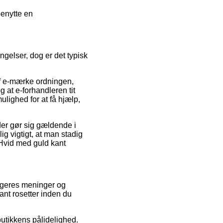
benytte en
gelser, dog er det typisk
f e-mærke ordningen,
g at e-forhandleren tit
lighed for at få hjælp,
der gør sig gældende i
ig vigtigt, at man stadig
 Hvid med guld kant
rugeres meninger og
ant rosetter inden du
utikkens pålidelighed.