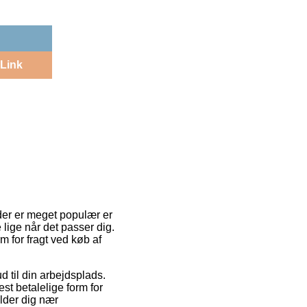
Link
n der er meget populær er
 lige når det passer dig.
 for fragt ved køb af
d til din arbejdsplads.
st betalelige form for
lder dig nær