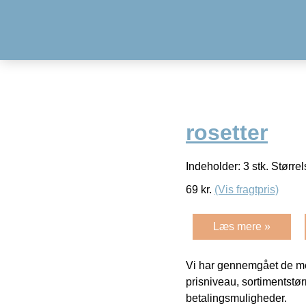
rosetter
Indeholder: 3 stk. Størr
69
kr.
(Vis fragtpris)
Læs mere »
Vi har gennemgået de mes
prisniveau, sortimentstø
betalingsmuligheder.