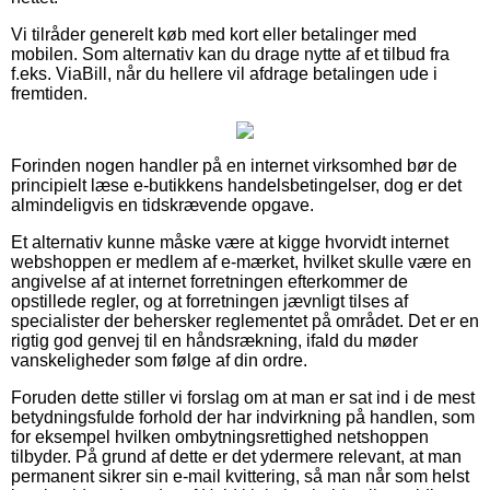
Vi tilråder generelt køb med kort eller betalinger med
mobilen. Som alternativ kan du drage nytte af et tilbud fra
f.eks. ViaBill, når du hellere vil afdrage betalingen ude i
fremtiden.
Forinden nogen handler på en internet virksomhed bør de
principielt læse e-butikkens handelsbetingelser, dog er det
almindeligvis en tidskrævende opgave.
Et alternativ kunne måske være at kigge hvorvidt internet
webshoppen er medlem af e-mærket, hvilket skulle være en
angivelse af at internet forretningen efterkommer de
opstillede regler, og at forretningen jævnligt tilses af
specialister der behersker reglementet på området. Det er en
rigtig god genvej til en håndsrækning, ifald du møder
vanskeligheder som følge af din ordre.
Foruden dette stiller vi forslag om at man er sat ind i de mest
betydningsfulde forhold der har indvirkning på handlen, som
for eksempel hvilken ombytningsrettighed netshoppen
tilbyder. På grund af dette er det ydermere relevant, at man
permanent sikrer sin e-mail kvittering, så man når som helst