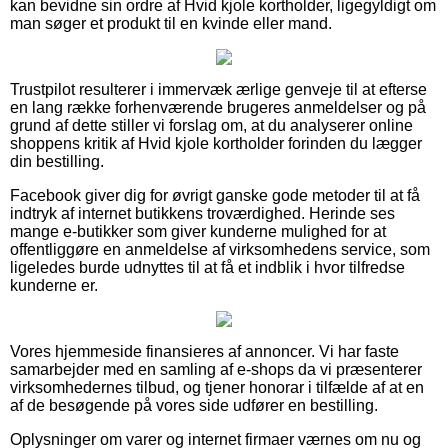
kan bevidne sin ordre af Hvid kjole kortholder, ligegyldigt om
man søger et produkt til en kvinde eller mand.
Trustpilot resulterer i immervæk ærlige genveje til at efterse
en lang række forhenværende brugeres anmeldelser og på
grund af dette stiller vi forslag om, at du analyserer online
shoppens kritik af Hvid kjole kortholder forinden du lægger
din bestilling.
Facebook giver dig for øvrigt ganske gode metoder til at få
indtryk af internet butikkens troværdighed. Herinde ses
mange e-butikker som giver kunderne mulighed for at
offentliggøre en anmeldelse af virksomhedens service, som
ligeledes burde udnyttes til at få et indblik i hvor tilfredse
kunderne er.
Vores hjemmeside finansieres af annoncer. Vi har faste
samarbejder med en samling af e-shops da vi præsenterer
virksomhedernes tilbud, og tjener honorar i tilfælde af at en
af de besøgende på vores side udfører en bestilling.
Oplysninger om varer og internet firmaer værnes om nu og