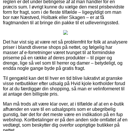
reglen er det under betingelse af at man handler for en
præcis sum. I øvrigt kunne du vælge den mest prisbevidste
form for fragt, som i de fleste tilfælde – ligegyldigt om man
bor nær Næstved, Holbæk eller Skagen – er at få
fragtmanden til at bringe din pakke til et udleveringssted.
Det har vist sig at være ret så problemfrit for folk at analysere
priser i blandt diverse shops på nettet, og følgelig har
masser af e-forretninger været tvunget til at formindske
priserne på en række af deres produkter – til piger og
drenge, lige så vel som til herrer og damer – betydeligt, og
endda nogle gange byde på gratis fragt.
Til gengæld kan det til hver en tid blive lukrativt at granske
visse netbutikker efter udsalg på Hvid kjole kortholder forud
for at du færdiggør din shopping, så man er velinformeret til
at antage den billigste pris.
Man må trods alt være klar over, at i tilfælde af at en e-butik
afhænder en vare til en udsalgspris som er ubegribelig
gunstig, bør det for det meste være en indikation på en fup
webshop. Kortbetalinger er på den anden side omfattet af en
vedtægt, som beskytter dig overfor uoprigtige butikker på
nettet.