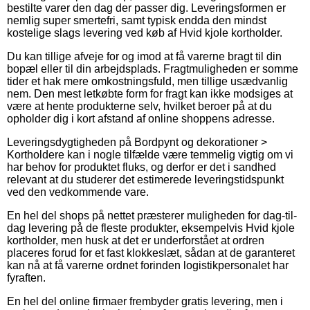
bestilte varer den dag der passer dig. Leveringsformen er
nemlig super smertefri, samt typisk endda den mindst
kostelige slags levering ved køb af Hvid kjole kortholder.
Du kan tillige afveje for og imod at få varerne bragt til din
bopæl eller til din arbejdsplads. Fragtmuligheden er somme
tider et hak mere omkostningsfuld, men tillige usædvanlig
nem. Den mest letkøbte form for fragt kan ikke modsiges at
være at hente produkterne selv, hvilket beroer på at du
opholder dig i kort afstand af online shoppens adresse.
Leveringsdygtigheden på Bordpynt og dekorationer >
Kortholdere kan i nogle tilfælde være temmelig vigtig om vi
har behov for produktet fluks, og derfor er det i sandhed
relevant at du studerer det estimerede leveringstidspunkt
ved den vedkommende vare.
En hel del shops på nettet præsterer muligheden for dag-til-
dag levering på de fleste produkter, eksempelvis Hvid kjole
kortholder, men husk at det er underforstået at ordren
placeres forud for et fast klokkeslæt, sådan at de garanteret
kan nå at få varerne ordnet forinden logistikpersonalet har
fyraften.
En hel del online firmaer frembyder gratis levering, men i