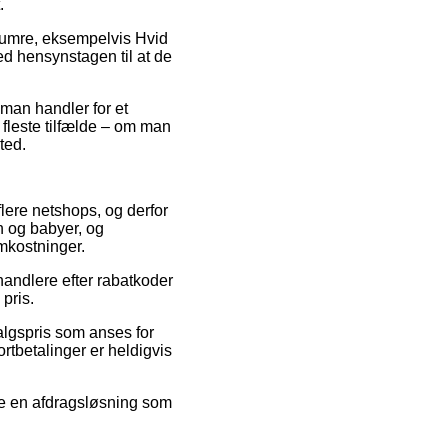
.
enumre, eksempelvis Hvid
d hensynstagen til at de
 man handler for et
fleste tilfælde – om man
ted.
flere netshops, og derfor
rn og babyer, og
mkostninger.
orhandlere efter rabatkoder
pris.
salgspris som anses for
ortbetalinger er heldigvis
eje en afdragsløsning som