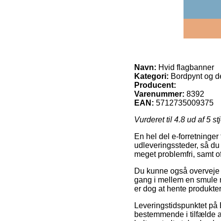
Navn:
Hvid flagbanner
Kategori:
Bordpynt og de
Producent:
Varenummer:
8392
EAN:
5712735009375
Vurderet til
4.8
ud af 5 st
En hel del e-forretninger
udleveringssteder, så du
meget problemfri, samt of
Du kunne også overveje at
gang i mellem en smule 
er dog at hente produkte
Leveringstidspunktet på 
bestemmende i tilfælde af