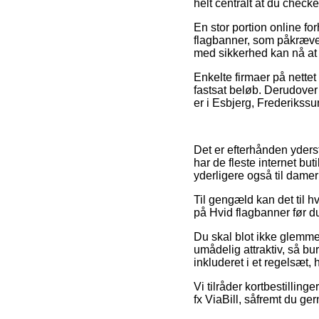
helt centralt at du chec
En stor portion online f
flagbanner, som påkræver
med sikkerhed kan nå at få
Enkelte firmaer på nettet
fastsat beløb. Derudover
er i Esbjerg, Frederikssun
Det er efterhånden yderst
har de fleste internet but
yderligere også til dame
Til gengæld kan det til hv
på Hvid flagbanner før du
Du skal blot ikke glemme,
umådelig attraktiv, så bu
inkluderet i et regelsæt,
Vi tilråder kortbestillin
fx ViaBill, såfremt du g