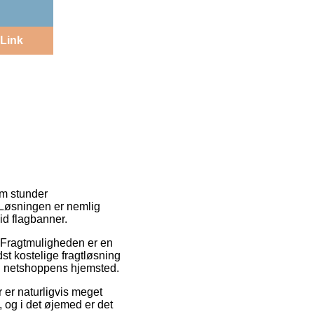
Link
om stunder
. Løsningen er nemlig
id flagbanner.
e. Fragtmuligheden er en
t kostelige fragtløsning
ed netshoppens hjemsted.
 er naturligvis meget
 og i det øjemed er det