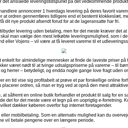
ker det anslåede leveringstidspunkt på det vedkommende produkt
orhandlere annoncerer 1 hverdags levering på deres favorit var
 at ordren gennemføres tidligere end et bestemt klokkeslæt, me
 dit nye produkt afsendt forud for at de lageransatte har fri.
 tilbyder levering uden betaling, men for det meste kræver det at
 skal man vælge den mest letkøbte leveringsmulighed, som i de 
d eller Vojens – vil være at få leveret varerne til et udleveringss
 enkelt for almindelige mennesker at finde de laveste priser på 
ikker været nødt til at tvinge udsalgspriserne på varerne – til bø
r og herrer – betydeligt, og endda nogle gange love fragt uden o
er en tid vise sig profitabelt at prøve et par forskellige online f
 placerer ordren, så man er tryg ved at opnå den mest attraktive 
 at såfremt en online butik forhandler et produkt til salg for en 
rde det for det meste være et tegn på en uoprigtig e-forretning. K
 hvilket dækker køberen overfor fup internet foretagender.
ger eller mobilbetaling. Som en alternativ mulighed kan du overv
erne vil betale pengene over en længere periode.