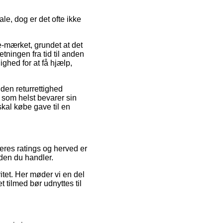
e, dog er det ofte ikke
e-mærket, grundet at det
etningen fra tid til anden
ghed for at få hjælp,
 den returrettighed
 som helst bevarer sin
kal købe gave til en
ugeres ratings og herved er
nden du handler.
ritet. Her møder vi en del
 tilmed bør udnyttes til