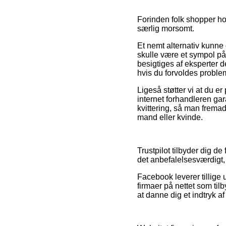
Forinden folk shopper ho
særlig morsomt.
Et nemt alternativ kunne
skulle være et sympol på a
besigtiges af eksperter 
hvis du forvoldes proble
Ligeså støtter vi at du er
internet forhandleren ga
kvittering, så man frema
mand eller kvinde.
Trustpilot tilbyder dig de
det anbefalelsesværdigt, 
Facebook leverer tillige u
firmaer på nettet som til
at danne dig et indtryk af