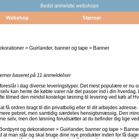
Bedst anmeldte webshops
Webshop
Stjerner
korationer > Guirlander, banner og tape > Banner
jerner baseret på
11
anmeldelser
 foreslår i dag diverse leveringstyper. Det mest populære er nu 
 selv kan hente de købte varer når det passer ind i din hverdag
te tilmed den mindst kostelige løsning til levering ved køb af Hv
 få ordren bragt til din privatbolig eller til dit arbejdes adress
mere pebret, men samtidig særdeles hensigtsmæssig. Den minds
rne selv, men den løsning forudsætter at du befinder dig lige v
Bordpynt og dekorationer > Guirlander, banner og tape > Banner
 at man står og skal bruge dine nye produkter inden for få dage,