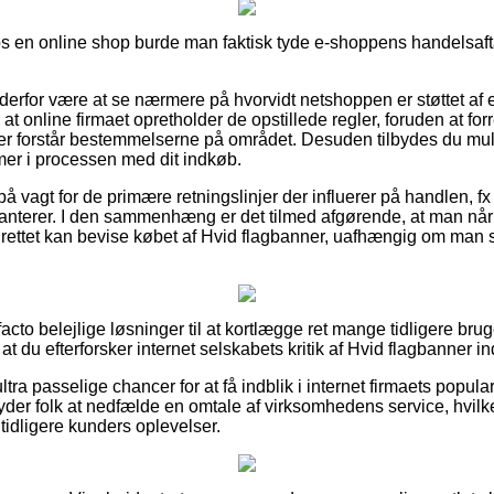
s en online shop burde man faktisk tyde e-shoppens handelsaftal
 derfor være at se nærmere på hvorvidt netshoppen er støttet af 
t online firmaet opretholder de opstillede regler, foruden at forr
der forstår bestemmelserne på området. Desuden tilbydes du muli
mer i processen med dit indkøb.
 på vagt for de primære retningslinjer der influerer på handlen, fx
ranterer. I den sammenhæng er det tilmed afgørende, at man når
drettet kan bevise købet af Hvid flagbanner, uafhængig om man s
 facto belejlige løsninger til at kortlægge ret mange tidligere br
at du efterforsker internet selskabets kritik af Hvid flagbanner i
ltra passelige chancer for at få indblik i internet firmaets popula
byder folk at nedfælde en omtale af virksomhedens service, hvilket
 tidligere kunders oplevelser.