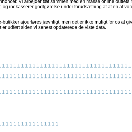
annoncer. Vi arbejder tæt sammen med en masse online outlets 
r, og indkasserer godtgørelse under forudsætning af at en af vor
-butikker ajourføres jævnligt, men det er ikke muligt for os at gi
t er udført siden vi senest opdaterede de viste data.
1
1
1
1
1
1
1
1
1
1
1
1
1
1
1
1
1
1
1
1
1
1
1
1
1
1
1
1
1
1
1
1
1
1
1
1
1
1
1
1
1
1
1
1
1
1
1
1
1
1
1
1
1
1
1
1
1
1
1
1
1
1
1
1
1
1
1
1
1
1
1
1
1
1
1
1
1
1
1
1
1
1
1
1
1
1
1
1
1
1
1
1
1
1
1
1
1
1
1
1
1
1
1
1
1
1
1
1
1
1
1
1
1
1
1
1
1
1
1
1
1