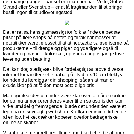
der mange gange – uanset om man bor nær Vejle, Solrød
Strand eller Svenstrup – er at få fragtmanden til at bringe
bestillingen til et udleveringssted.
Det er ret så hensigtsmæssigt for folk at finde de bedste
priser på flere shops på nettet, og til tak har masser af
netbutikker været presset til at at nedsætte salgspriserne på
produkterne – til drenge og piger, og yderligere også til
kvinder og mænd – kolossalt, og endda nogle gange love
levering uden betaling.
Det kan dog stadigvæk blive fordelagtigt at prøve diverse
internet forhandlere efter rabat på Hvid 5 x 10 cm bloklys
forinden du færdiggør din shopping, sådan at man er
skudsikker på at få den mest betalelige pris.
Man bør ikke desto mindre være klar over, at når en online
forretning annoncerer deres varer til en salgspris der kan
virke umådelig fremragende, burde det undertiden være et
tegn på en snydagtig webshop. Kortkøb er imidlertid en del
af en lov, hvilket dækker køberen overfor bedrageriske
online selskaber.
Vi anbefaler generelt bestillinger med kort eller betalinger