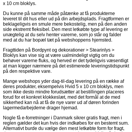
x 10 cm bloklys.
Du kunne på samme måde påtænke at få produkterne
leveret til dit hus eller ud på din arbejdsplads. Fragtformen er
beklageligvis en smule mere bekostelig, men på den anden
side ekstremt fleksibel. Den mest letkøbte type af levering er
unægtelig at du selv henter varerne, som jo står og falder
med at du har bopæl tæt på webshoppens hjemsted.
Fragttiden på Bordpynt og dekorationer > Stearinlys >
Bloklys kan vise sig at være ualmindeligt vigtig om du
behøver varerne fluks, og herved er det tydeligvis væsentligt
at man kigger nærmere på det estimerede leveringstidspunkt
på den respektive vare.
Mange webshops yder dag-til-dag levering på en række af
deres produkter, eksempelvis Hvid 5 x 10 cm bloklys, men
som ikke desto mindre forudsætter at bestillingen placeres
forud for et konkret klokkeslæt, med det formål at de med
sikkerhed kan nå at få de nye varer ud af døren forinden
lagermedarbejderne drager hjemad.
Nogle få e-forretninger i Danmark sikrer gratis fragt, men i
reglen gælder det kun hvis der indkøbes for en bestemt sum.
Alternativt burde du vælge den mest letkøbte form for fragt,