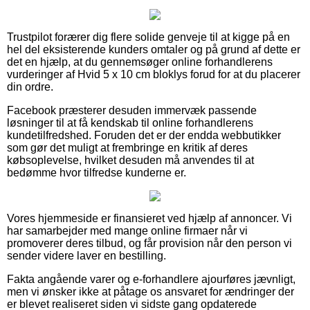
Trustpilot forærer dig flere solide genveje til at kigge på en
hel del eksisterende kunders omtaler og på grund af dette er
det en hjælp, at du gennemsøger online forhandlerens
vurderinger af Hvid 5 x 10 cm bloklys forud for at du placerer
din ordre.
Facebook præsterer desuden immervæk passende
løsninger til at få kendskab til online forhandlerens
kundetilfredshed. Foruden det er der endda webbutikker
som gør det muligt at frembringe en kritik af deres
købsoplevelse, hvilket desuden må anvendes til at
bedømme hvor tilfredse kunderne er.
Vores hjemmeside er finansieret ved hjælp af annoncer. Vi
har samarbejder med mange online firmaer når vi
promoverer deres tilbud, og får provision når den person vi
sender videre laver en bestilling.
Fakta angående varer og e-forhandlere ajourføres jævnligt,
men vi ønsker ikke at påtage os ansvaret for ændringer der
er blevet realiseret siden vi sidste gang opdaterede