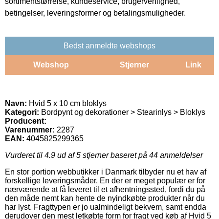
sortimentstørrelse, kundeservice, brugervenlighed,
betingelser, leveringsformer og betalingsmuligheder.
Bedst anmeldte webshops
Webshop
Stjerner
Link
Navn:
Hvid 5 x 10 cm bloklys
Kategori:
Bordpynt og dekorationer > Stearinlys > Bloklys
Producent:
Varenummer:
2287
EAN:
4045825299365
Vurderet til
4.9
ud af 5 stjerner baseret på
44
anmeldelser
En stor portion webbutikker i Danmark tilbyder nu et hav af
forskellige leveringsmåder. En der er meget populær er for
nærværende at få leveret til et afhentningssted, fordi du på
den måde nemt kan hente de nyindkøbte produkter når du
har lyst. Fragttypen er jo ualmindeligt bekvem, samt endda
derudover den mest letkøbte form for fragt ved køb af Hvid 5