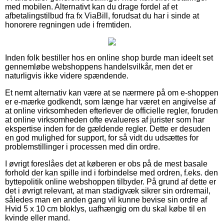
med mobilen. Alternativt kan du drage fordel af et
afbetalingstilbud fra fx ViaBill, forudsat du har i sinde at
honorere regningen ude i fremtiden.
Inden folk bestiller hos en online shop burde man ideelt set
gennemløbe webshoppens handelsvilkår, men det er
naturligvis ikke videre spændende.
Et nemt alternativ kan være at se nærmere på om e-shoppen
er e-mærke godkendt, som længe har været en angivelse af
at online virksomheden efterlever de officielle regler, foruden
at online virksomheden ofte evalueres af jurister som har
ekspertise inden for de gældende regler. Dette er desuden
en god mulighed for support, for så vidt du udsættes for
problemstillinger i processen med din ordre.
I øvrigt foreslåes det at køberen er obs på de mest basale
forhold der kan spille ind i forbindelse med ordren, f.eks. den
byttepolitik online webshoppen tilbyder. På grund af dette er
det i øvrigt relevant, at man stadigvæk sikrer sin ordremail,
således man en anden gang vil kunne bevise sin ordre af
Hvid 5 x 10 cm bloklys, uafhængig om du skal købe til en
kvinde eller mand.