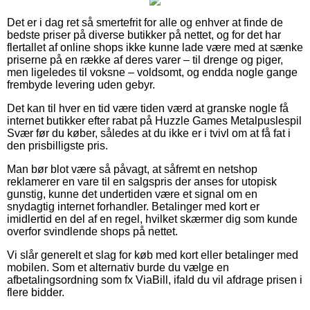
Det er i dag ret så smertefrit for alle og enhver at finde de
bedste priser på diverse butikker på nettet, og for det har
flertallet af online shops ikke kunne lade være med at sænke
priserne på en række af deres varer – til drenge og piger,
men ligeledes til voksne – voldsomt, og endda nogle gange
frembyde levering uden gebyr.
Det kan til hver en tid være tiden værd at granske nogle få
internet butikker efter rabat på Huzzle Games Metalpuslespil
Svær før du køber, således at du ikke er i tvivl om at få fat i
den prisbilligste pris.
Man bør blot være så påvagt, at såfremt en netshop
reklamerer en vare til en salgspris der anses for utopisk
gunstig, kunne det undertiden være et signal om en
snydagtig internet forhandler. Betalinger med kort er
imidlertid en del af en regel, hvilket skærmer dig som kunde
overfor svindlende shops på nettet.
Vi slår generelt et slag for køb med kort eller betalinger med
mobilen. Som et alternativ burde du vælge en
afbetalingsordning som fx ViaBill, ifald du vil afdrage prisen i
flere bidder.