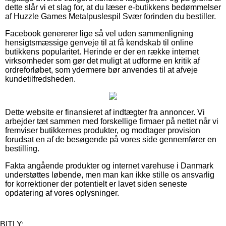
dette slår vi et slag for, at du læser e-butikkens bedømmelser
af Huzzle Games Metalpuslespil Svær forinden du bestiller.
Facebook genererer lige så vel uden sammenligning
hensigtsmæssige genveje til at få kendskab til online
butikkens popularitet. Herinde er der en række internet
virksomheder som gør det muligt at udforme en kritik af
ordreforløbet, som ydermere bør anvendes til at afveje
kundetilfredsheden.
Dette website er finansieret af indtægter fra annoncer. Vi
arbejder tæt sammen med forskellige firmaer på nettet når vi
fremviser butikkernes produkter, og modtager provision
forudsat en af de besøgende på vores side gennemfører en
bestilling.
Fakta angående produkter og internet varehuse i Danmark
understøttes løbende, men man kan ikke stille os ansvarlig
for korrektioner der potentielt er lavet siden seneste
opdatering af vores oplysninger.
BITLY: