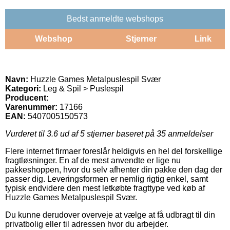
Bedst anmeldte webshops
Webshop
Stjerner
Link
Navn:
Huzzle Games Metalpuslespil Svær
Kategori:
Leg & Spil > Puslespil
Producent:
Varenummer:
17166
EAN:
5407005150573
Vurderet til
3.6
ud af 5 stjerner baseret på
35
anmeldelser
Flere internet firmaer foreslår heldigvis en hel del forskellige
fragtløsninger. En af de mest anvendte er lige nu
pakkeshoppen, hvor du selv afhenter din pakke den dag der
passer dig. Leveringsformen er nemlig rigtig enkel, samt
typisk endvidere den mest letkøbte fragttype ved køb af
Huzzle Games Metalpuslespil Svær.
Du kunne derudover overveje at vælge at få udbragt til din
privatbolig eller til adressen hvor du arbejder.