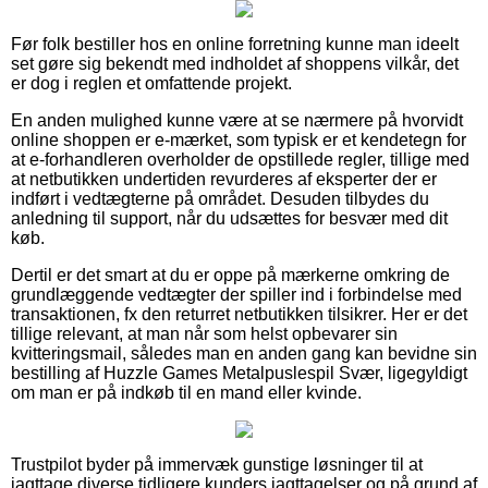
Før folk bestiller hos en online forretning kunne man ideelt
set gøre sig bekendt med indholdet af shoppens vilkår, det
er dog i reglen et omfattende projekt.
En anden mulighed kunne være at se nærmere på hvorvidt
online shoppen er e-mærket, som typisk er et kendetegn for
at e-forhandleren overholder de opstillede regler, tillige med
at netbutikken undertiden revurderes af eksperter der er
indført i vedtægterne på området. Desuden tilbydes du
anledning til support, når du udsættes for besvær med dit
køb.
Dertil er det smart at du er oppe på mærkerne omkring de
grundlæggende vedtægter der spiller ind i forbindelse med
transaktionen, fx den returret netbutikken tilsikrer. Her er det
tillige relevant, at man når som helst opbevarer sin
kvitteringsmail, således man en anden gang kan bevidne sin
bestilling af Huzzle Games Metalpuslespil Svær, ligegyldigt
om man er på indkøb til en mand eller kvinde.
Trustpilot byder på immervæk gunstige løsninger til at
iagttage diverse tidligere kunders iagttagelser og på grund af