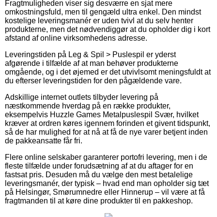
Fragtmuligheden viser sig desværre en sjat mere
omkostningsfuld, men til gengæld ultra enkel. Den mindst
kostelige leveringsmanér er uden tvivl at du selv henter
produkterne, men det nødvendiggør at du opholder dig i kort
afstand af online virksomhedens adresse.
Leveringstiden på Leg & Spil > Puslespil er yderst
afgørende i tilfælde af at man behøver produkterne
omgående, og i det øjemed er det utvivlsomt meningsfuldt at
du efterser leveringstiden for den pågældende vare.
Adskillige internet outlets tilbyder levering på
næstkommende hverdag på en række produkter,
eksempelvis Huzzle Games Metalpuslespil Svær, hvilket
kræver at ordren køres igennem forinden et givent tidspunkt,
så de har mulighed for at nå at få de nye varer betjent inden
de pakkeansatte får fri.
Flere online selskaber garanterer portofri levering, men i de
fleste tilfælde under forudsætning af at du aftager for en
fastsat pris. Desuden må du vælge den mest betalelige
leveringsmanér, der typisk – hvad end man opholder sig tæt
på Helsingør, Smørumnedre eller Hinnerup – vil være at få
fragtmanden til at køre dine produkter til en pakkeshop.