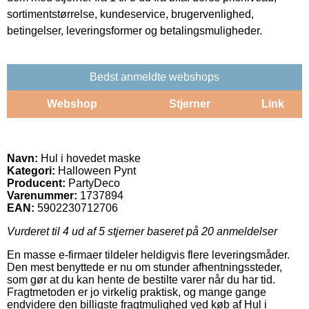
sortimentstørrelse, kundeservice, brugervenlighed,
betingelser, leveringsformer og betalingsmuligheder.
Bedst anmeldte webshops
Webshop
Stjerner
Link
Navn:
Hul i hovedet maske
Kategori:
Halloween Pynt
Producent:
PartyDeco
Varenummer:
1737894
EAN:
5902230712706
Vurderet til
4
ud af 5 stjerner baseret på
20
anmeldelser
En masse e-firmaer tildeler heldigvis flere leveringsmåder.
Den mest benyttede er nu om stunder afhentningssteder,
som gør at du kan hente de bestilte varer når du har tid.
Fragtmetoden er jo virkelig praktisk, og mange gange
endvidere den billigste fragtmulighed ved køb af Hul i