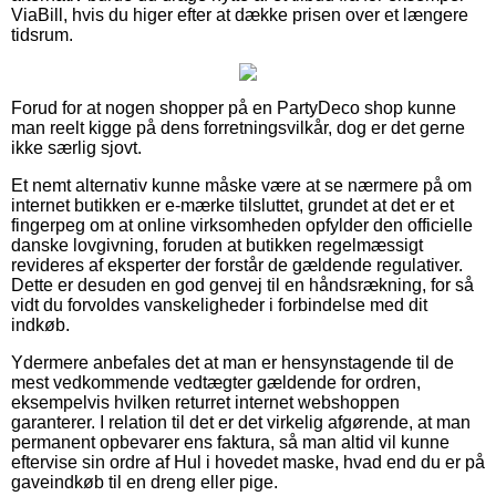
ViaBill, hvis du higer efter at dække prisen over et længere
tidsrum.
Forud for at nogen shopper på en PartyDeco shop kunne
man reelt kigge på dens forretningsvilkår, dog er det gerne
ikke særlig sjovt.
Et nemt alternativ kunne måske være at se nærmere på om
internet butikken er e-mærke tilsluttet, grundet at det er et
fingerpeg om at online virksomheden opfylder den officielle
danske lovgivning, foruden at butikken regelmæssigt
revideres af eksperter der forstår de gældende regulativer.
Dette er desuden en god genvej til en håndsrækning, for så
vidt du forvoldes vanskeligheder i forbindelse med dit
indkøb.
Ydermere anbefales det at man er hensynstagende til de
mest vedkommende vedtægter gældende for ordren,
eksempelvis hvilken returret internet webshoppen
garanterer. I relation til det er det virkelig afgørende, at man
permanent opbevarer ens faktura, så man altid vil kunne
eftervise sin ordre af Hul i hovedet maske, hvad end du er på
gaveindkøb til en dreng eller pige.