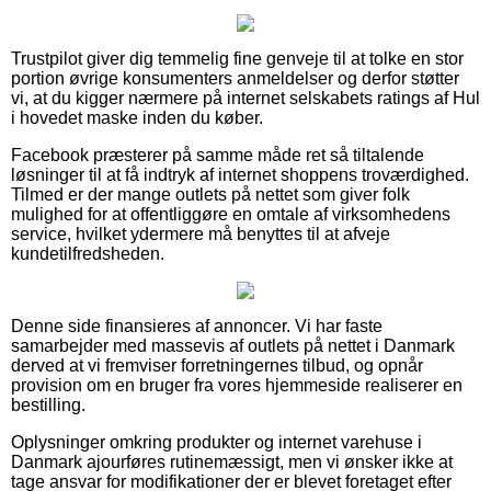
Trustpilot giver dig temmelig fine genveje til at tolke en stor
portion øvrige konsumenters anmeldelser og derfor støtter
vi, at du kigger nærmere på internet selskabets ratings af Hul
i hovedet maske inden du køber.
Facebook præsterer på samme måde ret så tiltalende
løsninger til at få indtryk af internet shoppens troværdighed.
Tilmed er der mange outlets på nettet som giver folk
mulighed for at offentliggøre en omtale af virksomhedens
service, hvilket ydermere må benyttes til at afveje
kundetilfredsheden.
Denne side finansieres af annoncer. Vi har faste
samarbejder med massevis af outlets på nettet i Danmark
derved at vi fremviser forretningernes tilbud, og opnår
provision om en bruger fra vores hjemmeside realiserer en
bestilling.
Oplysninger omkring produkter og internet varehuse i
Danmark ajourføres rutinemæssigt, men vi ønsker ikke at
tage ansvar for modifikationer der er blevet foretaget efter