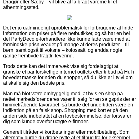
Dragør eller Sæby – vil blive at få bragt varerne til et
afhentningssted.
Det er jo ualmindeligt uproblematisk for forbrugerne at finde
information om priser på flere netbutikker, og så har en hel
del PartyDeco e-forhandlere ikke kunne lade være med at
formindske prisniveauet på mange af deres produkter – til
børn, samt også til voksne – kolossalt, og endda nogle
gange frembyde fragtfri levering.
Trods dette kan det immervæk vise sig fordelagtigt at
granske et par forskellige internet outlets efter tilbud på Hul i
hovedet maske forinden du shopper, så du ikke er i tvivl om
at skaffe sig den bedste pris.
Man må blot være omhyggelig med, at hvis en shop på
nettet markedsfører deres varer til salg for en salgspris der er
himmelråbende favorabel, så burde det undertiden være en
indikation på en falsk shop. Shopping med kort er på den
anden side indbefattet af en lovbestemmelse, der forsvarer
dig som kunde overfor uægte e-firmaer.
Generelt tilråder vi kortbetalinger eller mobilbetaling. Som
alternativ burde du drage nytte af et tilbud fra for eksempel