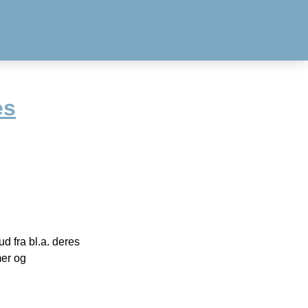
es
 fra bl.a. deres
mer og