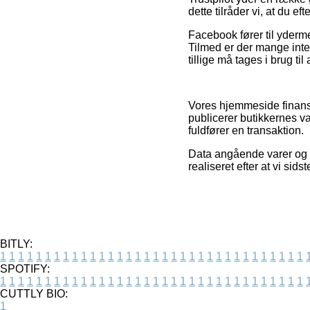
dette tilråder vi, at du 
Facebook fører til yderme
Tilmed er der mange inte
tillige må tages i brug til 
Vores hjemmeside finansi
publicerer butikkernes v
fuldfører en transaktion.
Data angående varer og in
realiseret efter at vi si
BITLY:
1
1
1
1
1
1
1
1
1
1
1
1
1
1
1
1
1
1
1
1
1
1
1
1
1
1
1
1
1
1
1
1
1
1
SPOTIFY:
1
1
1
1
1
1
1
1
1
1
1
1
1
1
1
1
1
1
1
1
1
1
1
1
1
1
1
1
1
1
1
1
1
1
CUTTLY BIO:
1