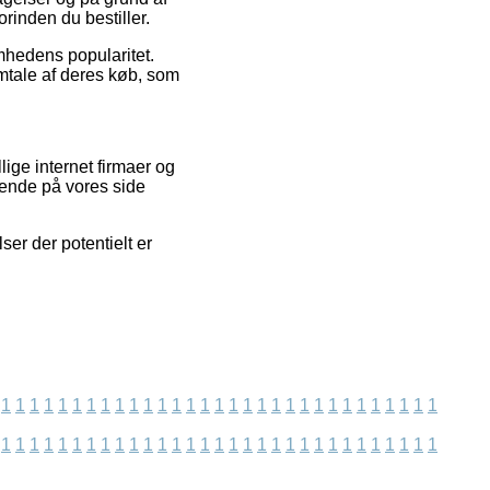
rinden du bestiller.
omhedens popularitet.
mtale af deres køb, som
ige internet firmaer og
gende på vores side
ser der potentielt er
1
1
1
1
1
1
1
1
1
1
1
1
1
1
1
1
1
1
1
1
1
1
1
1
1
1
1
1
1
1
1
1
1
1
1
1
1
1
1
1
1
1
1
1
1
1
1
1
1
1
1
1
1
1
1
1
1
1
1
1
1
1