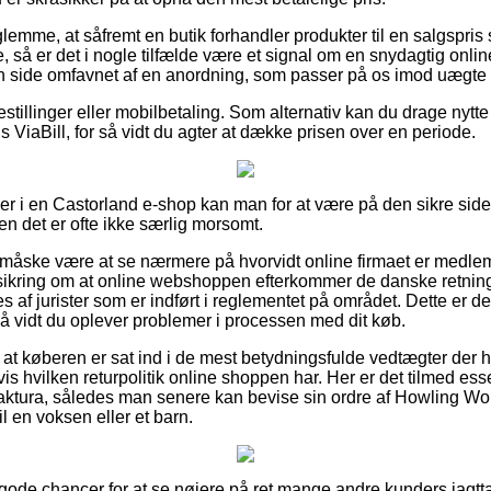
glemme, at såfremt en butik forhandler produkter til en salgspr
 så er det i nogle tilfælde være et signal om en snydagtig onlin
 side omfavnet af en anordning, som passer på os imod uægte o
bestillinger eller mobilbetaling. Som alternativ kan du drage nytt
s ViaBill, for så vidt du agter at dække prisen over en periode.
ller i en Castorland e-shop kan man for at være på den sikre sid
en det er ofte ikke særlig morsomt.
e måske være at se nærmere på hvorvidt online firmaet er medl
rsikring om at online webshoppen efterkommer de danske retnings
 af jurister som er indført i reglementet på området. Dette er d
å vidt du oplever problemer i processen med dit køb.
 at køberen er sat ind i de mest betydningsfulde vedtægter der h
s hvilken returpolitik online shoppen har. Her er det tilmed ess
ktura, således man senere kan bevise sin ordre af Howling Wol
il en voksen eller et barn.
 gode chancer for at se nøjere på ret mange andre kunders iagtt