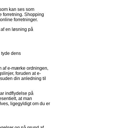
is som kan ses som
e forretning. Shopping
nline forretninger.
e af en løsning på
e tyde dens
em af e-mærke ordningen,
linjer, foruden at e-
esuden din anledning til
ar indflydelse på
esentielt, at man
ves, ligegyldigt om du er
agelser og på grund af