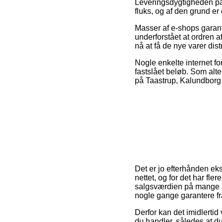
Leveringsdygtigheden på 
fluks, og af den grund er
Masser af e-shops garant
underforstået at ordren a
nå at få de nye varer dis
Nogle enkelte internet f
fastslået beløb. Som alt
på Taastrup, Kalundborg el
Det er jo efterhånden ekst
nettet, og for det har fl
salgsværdien på mange af 
nogle gange garantere fr
Derfor kan det imidlertid 
du handler, således at du