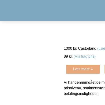
1000 br. Castorland
(Læs
89
kr.
(Vis fragtpris)
Læs mere »
Vi har gennemgået de mes
prisniveau, sortimentstø
betalingsmuligheder.