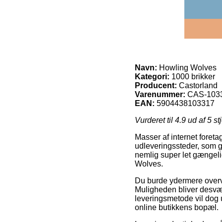
Navn:
Howling Wolves
Kategori:
1000 brikker
Producent:
Castorland
Varenummer:
CAS-103
EAN:
5904438103317
Vurderet til
4.9
ud af 5 st
Masser af internet foret
udleveringssteder, som gi
nemlig super let gængeli
Wolves.
Du burde ydermere overveje
Muligheden bliver desvæ
leveringsmetode vil dog 
online butikkens bopæl.