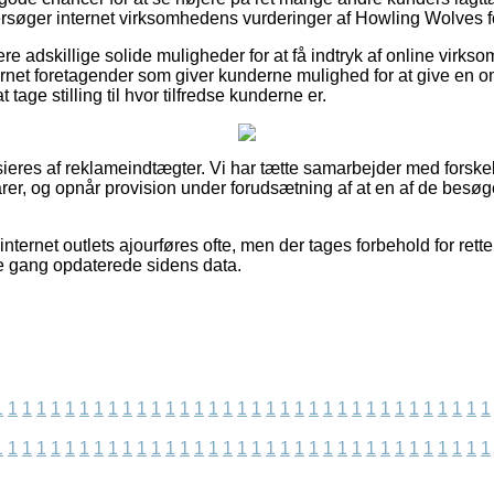
eftersøger internet virksomhedens vurderinger af Howling Wolves fo
re adskillige solide muligheder for at få indtryk af online virks
rnet foretagender som giver kunderne mulighed for at give en o
at tage stilling til hvor tilfredse kunderne er.
eres af reklameindtægter. Vi har tætte samarbejder med forskell
arer, og opnår provision under forudsætning af at en af de besø
ternet outlets ajourføres ofte, men der tages forbehold for rettel
dste gang opdaterede sidens data.
1
1
1
1
1
1
1
1
1
1
1
1
1
1
1
1
1
1
1
1
1
1
1
1
1
1
1
1
1
1
1
1
1
1
1
1
1
1
1
1
1
1
1
1
1
1
1
1
1
1
1
1
1
1
1
1
1
1
1
1
1
1
1
1
1
1
1
1
1
1