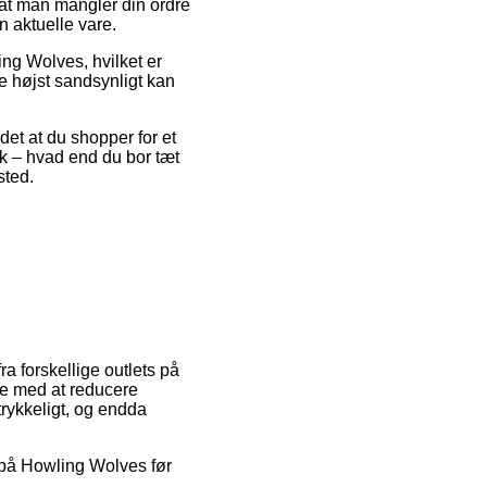
sat man mangler din ordre
n aktuelle vare.
ng Wolves, hvilket er
de højst sandsynligt kan
et at du shopper for et
sk – hvad end du bor tæt
sted.
ra forskellige outlets på
ære med at reducere
trykkeligt, og endda
at på Howling Wolves før