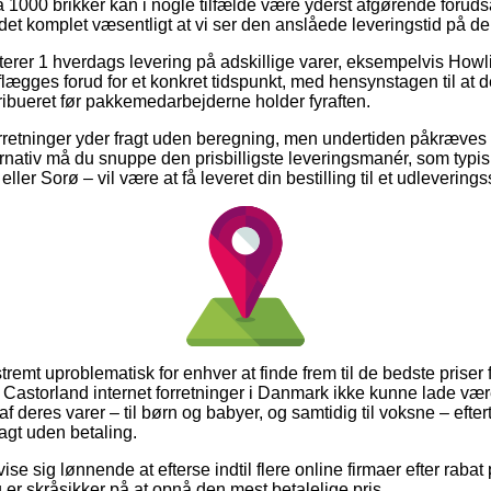
1000 brikker kan i nogle tilfælde være yderst afgørende forud
 det komplet væsentligt at vi ser den anslåede leveringstid på de
erer 1 hverdags levering på adskillige varer, eksempelvis Howli
flægges forud for et konkret tidspunkt, med hensynstagen til at 
tribueret før pakkemedarbejderne holder fyraften.
orretninger yder fragt uden beregning, men undertiden påkræves d
ernativ må du snuppe den prisbilligste leveringsmanér, som typi
ler Sorø – vil være at få leveret din bestilling til et udleverings
remt uproblematisk for enhver at finde frem til de bedste priser f
ere Castorland internet forretninger i Danmark ikke kunne lade v
deres varer – til børn og babyer, og samtidig til voksne – efter
agt uden betaling.
vise sig lønnende at efterse indtil flere online firmaer efter rab
 er skråsikker på at opnå den mest betalelige pris.