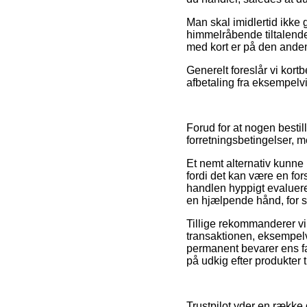
Man skal imidlertid ikke 
himmelråbende tiltalende,
med kort er på den anden
Generelt foreslår vi kort
afbetaling fra eksempelvi
Forud for at nogen besti
forretningsbetingelser, m
Et nemt alternativ kunn
fordi det kan være en fo
handlen hyppigt evalueres
en hjælpende hånd, for s
Tillige rekommanderer vi
transaktionen, eksempelvi
permanent bevarer ens fa
på udkig efter produkter t
Trustpilot yder en række