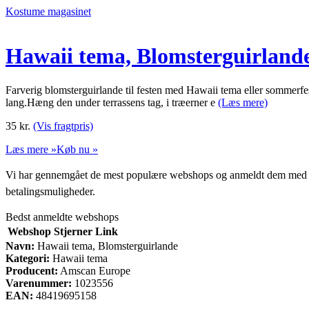
Kostume magasinet
Hawaii tema, Blomsterguirland
Farverig blomsterguirlande til festen med Hawaii tema eller sommerfes
lang.Hæng den under terrassens tag, i træerner e
(Læs mere)
35
kr.
(Vis fragtpris)
Læs mere »
Køb nu »
Vi har gennemgået de mest populære webshops og anmeldt dem med stjern
betalingsmuligheder.
Bedst anmeldte webshops
Webshop
Stjerner
Link
Navn:
Hawaii tema, Blomsterguirlande
Kategori:
Hawaii tema
Producent:
Amscan Europe
Varenummer:
1023556
EAN:
48419695158