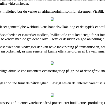
online virksomheder.
nativ mulighed bør du vælge en afdragsordning som for eksempel ViaBill, 
lt set gennemløbe webbutikkens handelsvilkår, dog er det typisk et omf
rksomheden er e-mærket medlem, hvilket ofte er et kendetegn for at int
et bekendte med de gældende love. Dette er desuden en god anledning ti
st essentielle vedtægter der kan have indvirkning på transaktionen, so
er sin ordremail, så man senere vil kunne eftervise ordren af Hawaii te
llige aktuelle konsumenters evalueringer og på grund af dette går vi ind 
yk af online firmaets pålidelighed. I øvrigt ses en del internet varehuse
massevis af internet varehuse når vi præsenterer butikkernes produkter, 