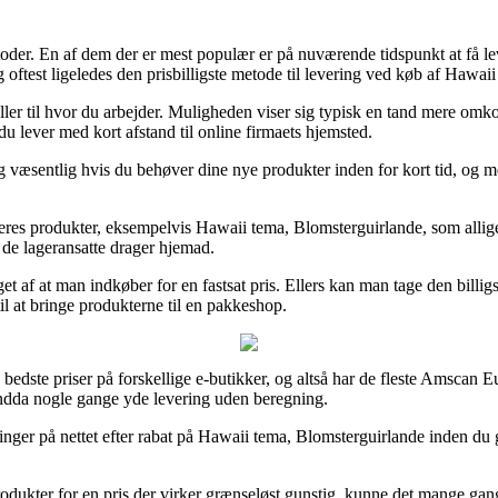
toder. En af dem der er mest populær er på nuværende tidspunkt at få lev
g oftest ligeledes den prisbilligste metode til levering ved køb af Hawai
ler til hvor du arbejder. Muligheden viser sig typisk en tand mere omkost
 du lever med kort afstand til online firmaets hjemsted.
g væsentlig hvis du behøver dine nye produkter inden for kort tid, og 
deres produkter, eksempelvis Hawaii tema, Blomsterguirlande, som allige
t de lageransatte drager hjemad.
nget af at man indkøber for en fastsat pris. Ellers kan man tage den billi
 at bringe produkterne til en pakkeshop.
 bedste priser på forskellige e-butikker, og altså har de fleste Amscan
endda nogle gange yde levering uden beregning.
tninger på nettet efter rabat på Hawaii tema, Blomsterguirlande inden d
rodukter for en pris der virker grænseløst gunstig, kunne det mange gan