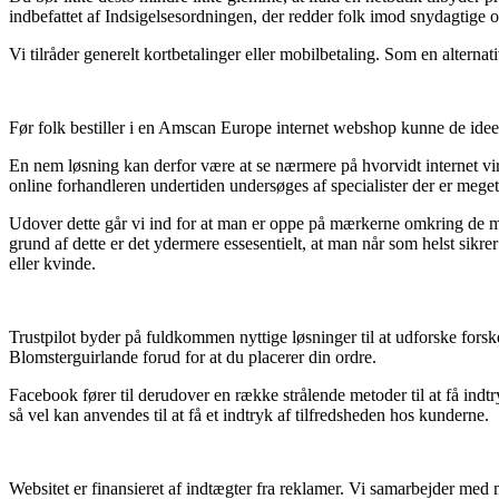
indbefattet af Indsigelsesordningen, der redder folk imod snydagtige 
Vi tilråder generelt kortbetalinger eller mobilbetaling. Som en alter
Før folk bestiller i en Amscan Europe internet webshop kunne de idee
En nem løsning kan derfor være at se nærmere på hvorvidt internet vi
online forhandleren undertiden undersøges af specialister der er meg
Udover dette går vi ind for at man er oppe på mærkerne omkring de me
grund af dette er det ydermere essesentielt, at man når som helst sikr
eller kvinde.
Trustpilot byder på fuldkommen nyttige løsninger til at udforske forske
Blomsterguirlande forud for at du placerer din ordre.
Facebook fører til derudover en række strålende metoder til at få indtr
så vel kan anvendes til at få et indtryk af tilfredsheden hos kunderne.
Websitet er finansieret af indtægter fra reklamer. Vi samarbejder med 