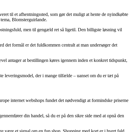
eret til et afhentningssted, som gør det muligt at hente de nyindkøbte
i tema, Blomsterguirlande.
ningsfuld, men til gengæld ret så ligetil. Den billigste løsning vil
med det formål er det fuldkommen centralt at man undersøger det
vel antager at bestillingen køres igennem inden et konkret tidspunkt,
gste leveringsmodel, der i mange tilfælde – uanset om du er tæt på
 Europe internet webshops fundet det nødvendigt at formindske priserne
u gennemfører din handel, så du er på den sikre side med at opnå den
ge være et signal om en fup shop. Shopping med kort er i hvert fald