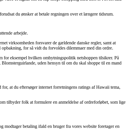
forudsat du ønsker at betale regningen over et længere tidsrum.
attende arbejde.
ernet virksomheden forsvarer de gældende danske regler, samt at
l opbakning, for så vidt du forvoldes dilemmaer med din ordre.
m for eksempel hvilken ombytningspolitik netshoppen tilsikrer. På
ma, Blomsterguirlande, uden hensyn til om du skal shoppe til en mand
for, at du eftersøger internet forretningens ratings af Hawaii tema,
 som tilbyder folk at formulere en anmeldelse af ordreforløbet, som lige
og modtager betaling ifald en bruger fra vores website foretager en