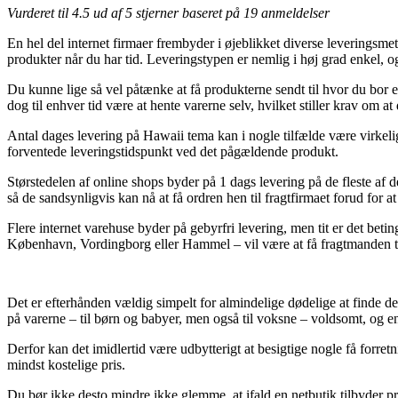
Vurderet til
4.5
ud af 5 stjerner baseret på
19
anmeldelser
En hel del internet firmaer frembyder i øjeblikket diverse leveringsme
produkter når du har tid. Leveringstypen er nemlig i høj grad enkel, o
Du kunne lige så vel påtænke at få produkterne sendt til hvor du bor el
dog til enhver tid være at hente varerne selv, hvilket stiller krav om at
Antal dages levering på Hawaii tema kan i nogle tilfælde være virkeli
forventede leveringstidspunkt ved det pågældende produkt.
Størstedelen af online shops byder på 1 dags levering på de fleste af 
så de sandsynligvis kan nå at få ordren hen til fragtfirmaet forud for a
Flere internet varehuse byder på gebyrfri levering, men tit er det beti
København, Vordingborg eller Hammel – vil være at få fragtmanden til
Det er efterhånden vældig simpelt for almindelige dødelige at finde de
på varerne – til børn og babyer, men også til voksne – voldsomt, og 
Derfor kan det imidlertid være udbytterigt at besigtige nogle få forre
mindst kostelige pris.
Du bør ikke desto mindre ikke glemme, at ifald en netbutik tilbyder p