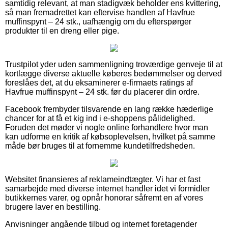
samtidig relevant, at man stadigvæk beholder ens kvittering,
så man fremadrettet kan eftervise handlen af Havfrue
muffinspynt – 24 stk., uafhængig om du efterspørger
produkter til en dreng eller pige.
Trustpilot yder uden sammenligning troværdige genveje til at
kortlægge diverse aktuelle køberes bedømmelser og derved
foreslåes det, at du eksaminerer e-firmaets ratings af
Havfrue muffinspynt – 24 stk. før du placerer din ordre.
Facebook frembyder tilsvarende en lang række hæderlige
chancer for at få et kig ind i e-shoppens pålidelighed.
Foruden det møder vi nogle online forhandlere hvor man
kan udforme en kritik af købsoplevelsen, hvilket på samme
måde bør bruges til at fornemme kundetilfredsheden.
Websitet finansieres af reklameindtægter. Vi har et fast
samarbejde med diverse internet handler idet vi formidler
butikkernes varer, og opnår honorar såfremt en af vores
brugere laver en bestilling.
Anvisninger angående tilbud og internet foretagender