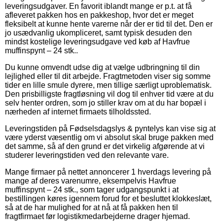
leveringsudgaver. En favorit iblandt mange er p.t. at få
afleveret pakken hos en pakkeshop, hvor det er meget
fleksibelt at kunne hente varerne når der er tid til det. Den er
jo usædvanlig ukompliceret, samt typisk desuden den
mindst kostelige leveringsudgave ved køb af Havfrue
muffinspynt – 24 stk..
Du kunne omvendt udse dig at vælge udbringning til din
lejlighed eller til dit arbejde. Fragtmetoden viser sig somme
tider en lille smule dyrere, men tillige særligt uproblematisk.
Den prisbilligste fragtløsning vil dog til enhver tid være at du
selv henter ordren, som jo stiller krav om at du har bopæl i
nærheden af internet firmaets tilholdssted.
Leveringstiden på Fødselsdagslys & pyntelys kan vise sig at
være yderst væsentlig om vi absolut skal bruge pakken med
det samme, så af den grund er det virkelig afgørende at vi
studerer leveringstiden ved den relevante vare.
Mange firmaer på nettet annoncerer 1 hverdags levering på
mange af deres varenumre, eksempelvis Havfrue
muffinspynt – 24 stk., som tager udgangspunkt i at
bestillingen køres igennem forud for et besluttet klokkeslæt,
så at de har mulighed for at nå at få pakken hen til
fragtfirmaet før logistikmedarbejderne drager hjemad.