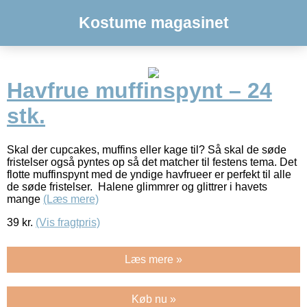
Kostume magasinet
Havfrue muffinspynt – 24
stk.
Skal der cupcakes, muffins eller kage til? Så skal de søde
fristelser også pyntes op så det matcher til festens tema. Det
flotte muffinspynt med de yndige havfrueer er perfekt til alle
de søde fristelser. Halene glimmrer og glittrer i havets
mange
(Læs mere)
39
kr.
(Vis fragtpris)
Læs mere »
Køb nu »