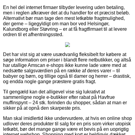
En hel del internet firmaer tilbyder levering uden betaling,
men i reglen afkræver det at du handler for et præcist beløb.
Alternativt bør man tage den mest letkøbte fragtmulighed,
der gerne – ligegyldigt om man bor ved Helsingør,
Kalundborg eller Støvring – er at få fragtfirmaet til at levere
ordren til et afhentningssted.
Det har vist sig at være usædvanlig fleksibelt for købere at
søge information om priser i blandt flere netbutikker, og altså
har utallige Amscan e-shops ikke kunne lade være med at
nedsætte salgsværdien på en række af deres varer – til
babyer og børn, og tillige også til damer og herrer – drastisk,
og endda nogle gange præstere gratis fragt.
Til gengæld kan det alligevel vise sig lukrativt at
sammenligne nogle e-butikker efter rabat på Havfrue
muffinspynt – 24 stk. forinden du shopper, sådan at man er
sikker på at opnå den skarpeste pris.
Man skal imidlertid ikke undervurdere, at hvis en online shop
udlover deres produkter til salg for en pris som virker utopisk
letkøbt, bør det mange gange være et bevis på en uoprigtig
internet webshop. Shopping med kort er heldigvis dækket