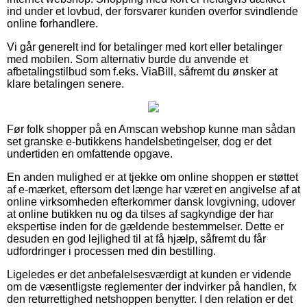
ind under et lovbud, der forsvarer kunden overfor svindlende
online forhandlere.
Vi går generelt ind for betalinger med kort eller betalinger
med mobilen. Som alternativ burde du anvende et
afbetalingstilbud som f.eks. ViaBill, såfremt du ønsker at
klare betalingen senere.
Før folk shopper på en Amscan webshop kunne man sådan
set granske e-butikkens handelsbetingelser, dog er det
undertiden en omfattende opgave.
En anden mulighed er at tjekke om online shoppen er støttet
af e-mærket, eftersom det længe har været en angivelse af at
online virksomheden efterkommer dansk lovgivning, udover
at online butikken nu og da tilses af sagkyndige der har
ekspertise inden for de gældende bestemmelser. Dette er
desuden en god lejlighed til at få hjælp, såfremt du får
udfordringer i processen med din bestilling.
Ligeledes er det anbefalelsesværdigt at kunden er vidende
om de væsentligste reglementer der indvirker på handlen, fx
den returrettighed netshoppen benytter. I den relation er det