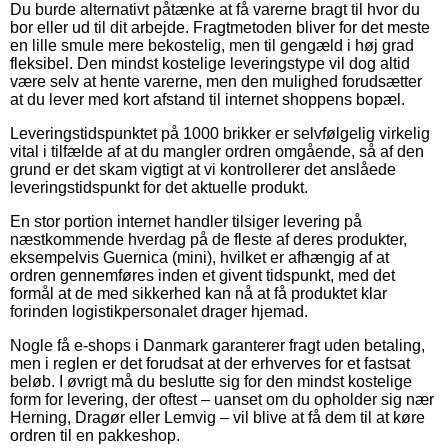
Du burde alternativt påtænke at få varerne bragt til hvor du
bor eller ud til dit arbejde. Fragtmetoden bliver for det meste
en lille smule mere bekostelig, men til gengæld i høj grad
fleksibel. Den mindst kostelige leveringstype vil dog altid
være selv at hente varerne, men den mulighed forudsætter
at du lever med kort afstand til internet shoppens bopæl.
Leveringstidspunktet på 1000 brikker er selvfølgelig virkelig
vital i tilfælde af at du mangler ordren omgående, så af den
grund er det skam vigtigt at vi kontrollerer det anslåede
leveringstidspunkt for det aktuelle produkt.
En stor portion internet handler tilsiger levering på
næstkommende hverdag på de fleste af deres produkter,
eksempelvis Guernica (mini), hvilket er afhængig af at
ordren gennemføres inden et givent tidspunkt, med det
formål at de med sikkerhed kan nå at få produktet klar
forinden logistikpersonalet drager hjemad.
Nogle få e-shops i Danmark garanterer fragt uden betaling,
men i reglen er det forudsat at der erhverves for et fastsat
beløb. I øvrigt må du beslutte sig for den mindst kostelige
form for levering, der oftest – uanset om du opholder sig nær
Herning, Dragør eller Lemvig – vil blive at få dem til at køre
ordren til en pakkeshop.