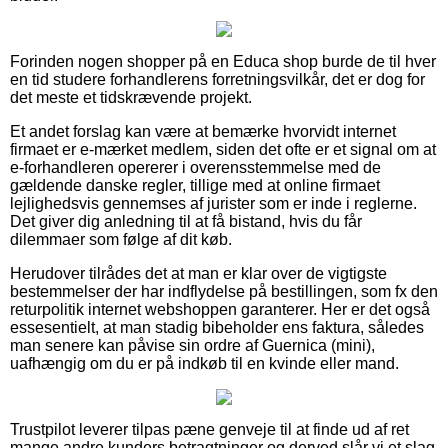
Forinden nogen shopper på en Educa shop burde de til hver
en tid studere forhandlerens forretningsvilkår, det er dog for
det meste et tidskrævende projekt.
Et andet forslag kan være at bemærke hvorvidt internet
firmaet er e-mærket medlem, siden det ofte er et signal om at
e-forhandleren opererer i overensstemmelse med de
gældende danske regler, tillige med at online firmaet
lejlighedsvis gennemses af jurister som er inde i reglerne.
Det giver dig anledning til at få bistand, hvis du får
dilemmaer som følge af dit køb.
Herudover tilrådes det at man er klar over de vigtigste
bestemmelser der har indflydelse på bestillingen, som fx den
returpolitik internet webshoppen garanterer. Her er det også
essesentielt, at man stadig bibeholder ens faktura, således
man senere kan påvise sin ordre af Guernica (mini),
uafhængig om du er på indkøb til en kvinde eller mand.
Trustpilot leverer tilpas pæne genveje til at finde ud af ret
mange andre kunders betragtninger og derved slår vi et slag