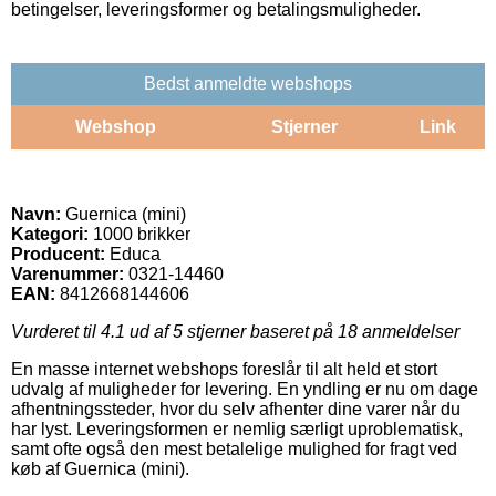
betingelser, leveringsformer og betalingsmuligheder.
Bedst anmeldte webshops
Webshop
Stjerner
Link
Navn:
Guernica (mini)
Kategori:
1000 brikker
Producent:
Educa
Varenummer:
0321-14460
EAN:
8412668144606
Vurderet til
4.1
ud af 5 stjerner baseret på
18
anmeldelser
En masse internet webshops foreslår til alt held et stort
udvalg af muligheder for levering. En yndling er nu om dage
afhentningssteder, hvor du selv afhenter dine varer når du
har lyst. Leveringsformen er nemlig særligt uproblematisk,
samt ofte også den mest betalelige mulighed for fragt ved
køb af Guernica (mini).