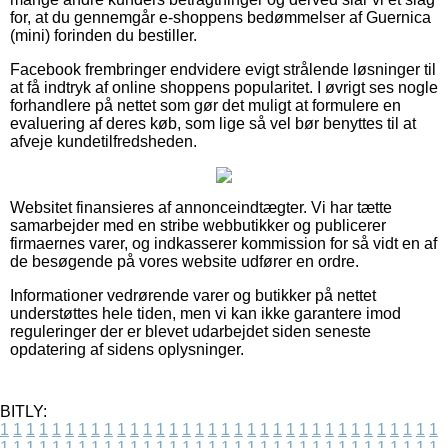
for, at du gennemgår e-shoppens bedømmelser af Guernica
(mini) forinden du bestiller.
Facebook frembringer endvidere evigt strålende løsninger til
at få indtryk af online shoppens popularitet. I øvrigt ses nogle
forhandlere på nettet som gør det muligt at formulere en
evaluering af deres køb, som lige så vel bør benyttes til at
afveje kundetilfredsheden.
Websitet finansieres af annonceindtægter. Vi har tætte
samarbejder med en stribe webbutikker og publicerer
firmaernes varer, og indkasserer kommission for så vidt en af
de besøgende på vores website udfører en ordre.
Informationer vedrørende varer og butikker på nettet
understøttes hele tiden, men vi kan ikke garantere imod
reguleringer der er blevet udarbejdet siden seneste
opdatering af sidens oplysninger.
BITLY:
1
1
1
1
1
1
1
1
1
1
1
1
1
1
1
1
1
1
1
1
1
1
1
1
1
1
1
1
1
1
1
1
1
1
1
1
1
1
1
1
1
1
1
1
1
1
1
1
1
1
1
1
1
1
1
1
1
1
1
1
1
1
1
1
1
1
1
1