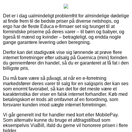
Det er i dag ualmindeligt problemfrit for almindelige dødelige
at finde frem til de bedste priser på diverse netshops, og
ergo har de fleste Educa e-firmaer set sig tvunget til at
formindske priserne på deres varer – til børn og babyer, og
ligeså til mænd og kvinder – betragteligt, og endda nogle
gange garantere levering uden beregning.
Derfor kan det stadigvæk vise sig lønnende at prøve flere
internet forretninger efter udsalg på Guernica (mini) forinden
du gennemfører din handel, så du er garanteret at få fat i den
billigste pris.
Du må bare være så påvagt, at når en e-forretning
markedsfører deres varer til salg for en salgspris der kan ses
som enormt favorabel, så kan det for det meste være et
karakteristika der viser en falsk internet forhandler. Køb med
betalingskort er trods alt omfavnet af en forordning, som
forsvarer kunden imod uægte internet forretninger.
Vi går generelt ind for handler med kort eller MobilePay.
Som alternativ kunne du bruge et afdragstilbud som
eksempelvis ViaBill, ifald du gerne vil honorere prisen i flere
bidder.