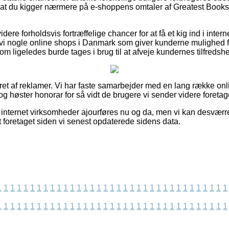
, at du kigger nærmere på e-shoppens omtaler af Greatest Books
re forholdsvis fortræffelige chancer for at få et kig ind i inter
r vi nogle online shops i Danmark som giver kunderne mulighed f
om ligeledes burde tages i brug til at afveje kundernes tilfredsh
ret af reklamer. Vi har faste samarbejder med en lang række onli
 og høster honorar for så vidt de brugere vi sender videre foretag
internet virksomheder ajourføres nu og da, men vi kan desværr
t foretaget siden vi senest opdaterede sidens data.
1
1
1
1
1
1
1
1
1
1
1
1
1
1
1
1
1
1
1
1
1
1
1
1
1
1
1
1
1
1
1
1
1
1
1
1
1
1
1
1
1
1
1
1
1
1
1
1
1
1
1
1
1
1
1
1
1
1
1
1
1
1
1
1
1
1
1
1
1
1