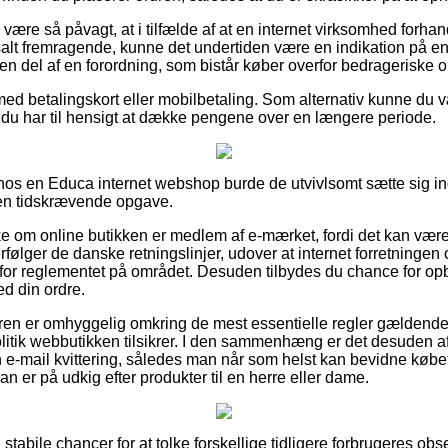
ære så påvagt, at i tilfælde af at en internet virksomhed forhan
salt fremragende, kunne det undertiden være en indikation på en
n del af en forordning, som bistår køber overfor bedrageriske on
 med betalingskort eller mobilbetaling. Som alternativ kunne du
dt du har til hensigt at dække pengene over en længere periode.
 hos en Educa internet webshop burde de utvivlsomt sætte sig in
 en tidskrævende opgave.
ke om online butikken er medlem af e-mærket, fordi det kan være
erfølger de danske retningslinjer, udover at internet forretningen
 for reglementet på området. Desuden tilbydes du chance for opb
ed din ordre.
øberen er omhyggelig omkring de mest essentielle regler gældende
litik webbutikken tilsikrer. I den sammenhæng er det desuden 
 e-mail kvittering, således man når som helst kan bevidne køb
n er på udkig efter produkter til en herre eller dame.
g stabile chancer for at tolke forskellige tidligere forbrugeres ob