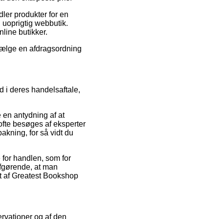
dler produkter for en
 uoprigtig webbutik.
line butikker.
 vælge en afdragsordning
d i deres handelsaftale,
 en antydning af at
 ofte besøges af eksperter
akning, for så vidt du
 for handlen, som for
afgørende, at man
et af Greatest Bookshop
servationer og af den