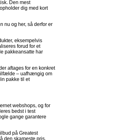
tisk. Den mest
u opholder dig med kort
 nu og her, så derfor er
ukter, eksempelvis
iseres forud for et
 de pakkeansatte har
der aftages for en konkret
 tilfælde – uafhængig om
in pakke til et
internet webshops, og for
eres bedst i test
 nogle gange garantere
tilbud på Greatest
å den skarpeste pris.