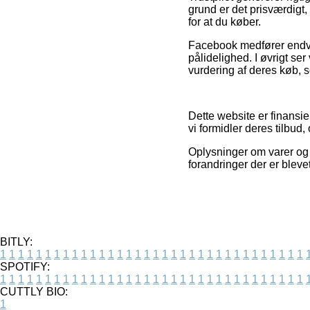
grund er det prisværdigt
for at du køber.
Facebook medfører endvide
pålidelighed. I øvrigt se
vurdering af deres køb, s
Dette website er finansie
vi formidler deres tilbud,
Oplysninger om varer og 
forandringer der er bleve
BITLY:
1
1
1
1
1
1
1
1
1
1
1
1
1
1
1
1
1
1
1
1
1
1
1
1
1
1
1
1
1
1
1
1
1
1
SPOTIFY:
1
1
1
1
1
1
1
1
1
1
1
1
1
1
1
1
1
1
1
1
1
1
1
1
1
1
1
1
1
1
1
1
1
1
CUTTLY BIO:
1