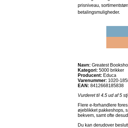
prisniveau, sortimentstø
betalingsmuligheder.
Navn:
Greatest Bookshop
Kategori:
5000 brikker
Producent:
Educa
Varenummer:
1020-185
EAN:
8412668185838
Vurderet til
4.5
ud af 5 st
Flere e-forhandlere fore
øjeblikket pakkeshops, så
bekvem, samt ofte desude
Du kan derudover beslutte 