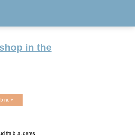
shop in the
b nu »
 fra bl.a. deres