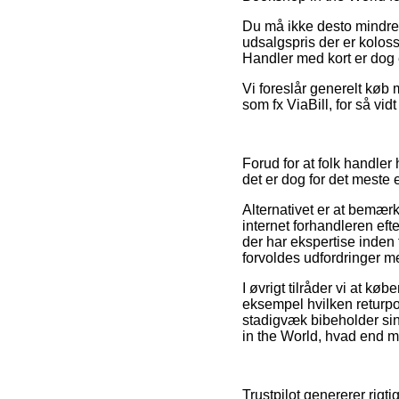
Du må ikke desto mindre v
udsalgspris der er kolos
Handler med kort er dog e
Vi foreslår generelt køb
som fx ViaBill, for så vi
Forud for at folk handler
det er dog for det meste
Alternativet er at bemær
internet forhandleren eft
der har ekspertise inden
forvoldes udfordringer m
I øvrigt tilråder vi at k
eksempel hvilken returpo
stadigvæk bibeholder sin
in the World, hvad end ma
Trustpilot genererer rigti