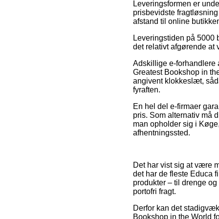
Leveringsformen er under
prisbevidste fragtløsning
afstand til online butikk
Leveringstiden på 5000 b
det relativt afgørende at
Adskillige e-forhandler
Greatest Bookshop in the 
angivent klokkeslæt, såd
fyraften.
En hel del e-firmaer gara
pris. Som alternativ må d
man opholder sig i Køge, 
afhentningssted.
Det har vist sig at være m
det har de fleste Educa fi
produkter – til drenge og
portofri fragt.
Derfor kan det stadigvæk 
Bookshop in the World fo