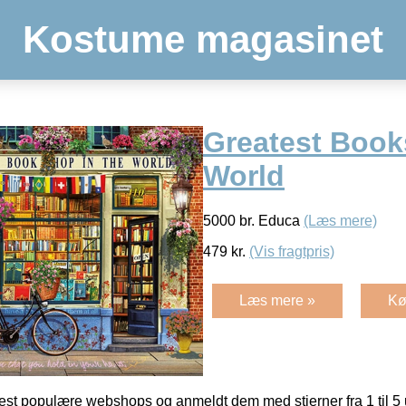
Kostume magasinet
Greatest Book
World
5000 br. Educa
(Læs mere)
479
kr.
(Vis fragtpris)
Læs mere »
Kø
t populære webshops og anmeldt dem med stjerner fra 1 til 5 ud