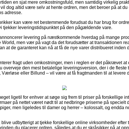
tiden en sjat mere omkostningsfuld, men samtidig virkelig prak
 vil dog altid være selv at hente ordren, men det beroer på at d
ens adresse.
rikker kan være ret bestemmende forudsat du har brug for ordren
 vi tjekker leveringstidspunktet på den pågældende vare.
e annoncerer levering på næstkommende hverdag på mange prod
World, men vær på vagt da det forudsætter at transaktionen real
an at de garanteret kan nå at få de nye varer distribueret inden
nterer fragt uden omkostninger, men i reglen er det påkrævet at 
u overveje den mest betalelige leveringsversion, der i de fleste
Værløse eller Billund – vil være at få fragtmanden til at levere d
eget ligetil for enhver at søge sig frem til priser på forskellige 
rmaer på nettet været nødt til at nedbringe priserne på specielt d
 piger, men ligeledes til damer og herrer – kolossalt, og endda
blive udbytterigt at tjekke forskellige online virksomheder efter 
rinden du placerer ordren, således at du er skråsikker på at opn