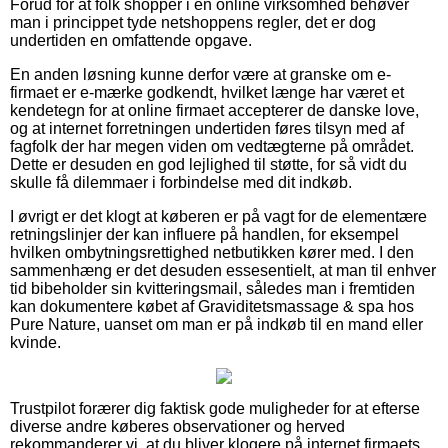
Forud for at folk shopper i en online virksomhed behøver
man i princippet tyde netshoppens regler, det er dog
undertiden en omfattende opgave.
En anden løsning kunne derfor være at granske om e-
firmaet er e-mærke godkendt, hvilket længe har været et
kendetegn for at online firmaet accepterer de danske love,
og at internet forretningen undertiden føres tilsyn med af
fagfolk der har megen viden om vedtægterne på området.
Dette er desuden en god lejlighed til støtte, for så vidt du
skulle få dilemmaer i forbindelse med dit indkøb.
I øvrigt er det klogt at køberen er på vagt for de elementære
retningslinjer der kan influere på handlen, for eksempel
hvilken ombytningsrettighed netbutikken kører med. I den
sammenhæng er det desuden essesentielt, at man til enhver
tid bibeholder sin kvitteringsmail, således man i fremtiden
kan dokumentere købet af Graviditetsmassage & spa hos
Pure Nature, uanset om man er på indkøb til en mand eller
kvinde.
Trustpilot forærer dig faktisk gode muligheder for at efterse
diverse andre køberes observationer og herved
rekommanderer vi, at du bliver klogere på internet firmaets