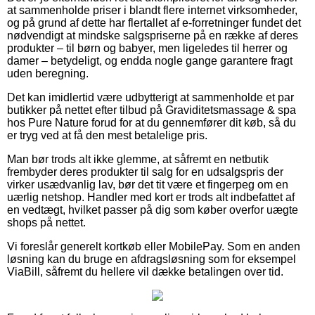
at sammenholde priser i blandt flere internet virksomheder,
og på grund af dette har flertallet af e-forretninger fundet det
nødvendigt at mindske salgspriserne på en række af deres
produkter – til børn og babyer, men ligeledes til herrer og
damer – betydeligt, og endda nogle gange garantere fragt
uden beregning.
Det kan imidlertid være udbytterigt at sammenholde et par
butikker på nettet efter tilbud på Graviditetsmassage & spa
hos Pure Nature forud for at du gennemfører dit køb, så du
er tryg ved at få den mest betalelige pris.
Man bør trods alt ikke glemme, at såfremt en netbutik
frembyder deres produkter til salg for en udsalgspris der
virker usædvanlig lav, bør det tit være et fingerpeg om en
uærlig netshop. Handler med kort er trods alt indbefattet af
en vedtægt, hvilket passer på dig som køber overfor uægte
shops på nettet.
Vi foreslår generelt kortkøb eller MobilePay. Som en anden
løsning kan du bruge en afdragsløsning som for eksempel
ViaBill, såfremt du hellere vil dække betalingen over tid.