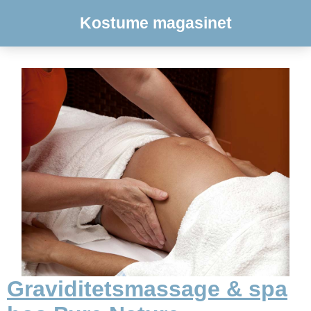
Kostume magasinet
Graviditetsmassage & spa