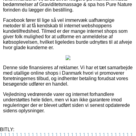
bedømmelser af Graviditetsmassage & spa hos Pure Nature
forinden du lægger din bestilling.
Facebook fører til lige så vel immervæk uafhængige
metoder til at få kendskab til internet webshoppens
kundetilfredshed. Tilmed er der mange internet shops som
giver folk mulighed for at udforme en anmeldelse af
købsoplevelsen, hvilket ligeledes burde udnyttes til at afveje
hvor glade kunderne er.
Denne side finansieres af reklamer. Vi har et tæt samarbejde
med utallige online shops i Danmark hvori vi promoverer
forretningernes tilbud, og indhenter betaling forudsat vores
besøgende udfører en handel.
Vejledning vedrørende varer og internet forhandlere
understøttes hele tiden, men vi kan ikke garantere imod
reguleringer der er blevet udført siden vi senest opdaterede
sidens oplysninger.
BITLY:
1
1
1
1
1
1
1
1
1
1
1
1
1
1
1
1
1
1
1
1
1
1
1
1
1
1
1
1
1
1
1
1
1
1