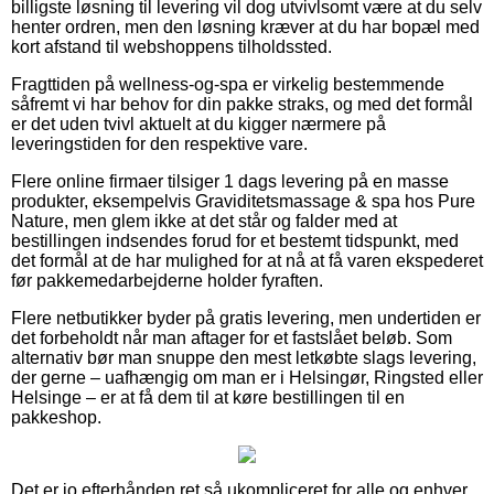
billigste løsning til levering vil dog utvivlsomt være at du selv
henter ordren, men den løsning kræver at du har bopæl med
kort afstand til webshoppens tilholdssted.
Fragttiden på wellness-og-spa er virkelig bestemmende
såfremt vi har behov for din pakke straks, og med det formål
er det uden tvivl aktuelt at du kigger nærmere på
leveringstiden for den respektive vare.
Flere online firmaer tilsiger 1 dags levering på en masse
produkter, eksempelvis Graviditetsmassage & spa hos Pure
Nature, men glem ikke at det står og falder med at
bestillingen indsendes forud for et bestemt tidspunkt, med
det formål at de har mulighed for at nå at få varen ekspederet
før pakkemedarbejderne holder fyraften.
Flere netbutikker byder på gratis levering, men undertiden er
det forbeholdt når man aftager for et fastslået beløb. Som
alternativ bør man snuppe den mest letkøbte slags levering,
der gerne – uafhængig om man er i Helsingør, Ringsted eller
Helsinge – er at få dem til at køre bestillingen til en
pakkeshop.
Det er jo efterhånden ret så ukompliceret for alle og enhver