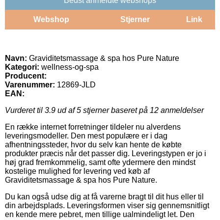
Bedst anmeldte webshops
Webshop
Stjerner
Link
Navn:
Graviditetsmassage & spa hos Pure Nature
Kategori:
wellness-og-spa
Producent:
Varenummer:
12869-JLD
EAN:
Vurderet til
3.9
ud af 5 stjerner baseret på
12
anmeldelser
En række internet forretninger tildeler nu alverdens
leveringsmodeller. Den mest populære er i dag
afhentningssteder, hvor du selv kan hente de købte
produkter præcis når det passer dig. Leveringstypen er jo i
høj grad fremkommelig, samt ofte ydermere den mindst
kostelige mulighed for levering ved køb af
Graviditetsmassage & spa hos Pure Nature.
Du kan også udse dig at få varerne bragt til dit hus eller til
din arbejdsplads. Leveringsformen viser sig gennemsnitligt
en kende mere pebret, men tillige ualmindeligt let. Den