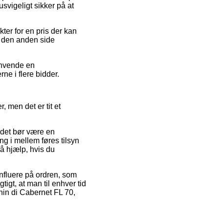
svigeligt sikker på at
ter for en pris der kan
på den anden side
 anvende en
ne i flere bidder.
, men det er tit et
i det bør være en
ng i mellem føres tilsyn
å hjælp, hvis du
influere på ordren, som
igt, at man til enhver tid
nin di Cabernet FL 70,