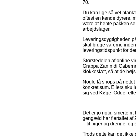
70.
Du kan lige så vel planlæ
oftest en kende dyrere, m
være at hente pakken sel
arbejdslager.
Leveringsdygtigheden på
skal bruge varerne inden
leveringstidspunkt for de
Størstedelen af online v
Grappa Zanin di Cabernet
klokkeslæt, så at de højs
Nogle få shops på nettet 
konkret sum. Ellers skull
sig ved Køge, Odder eller
Det er jo rigtig smertefri
gengæld har flertallet a
– til piger og drenge, og
Trods dette kan det ikke