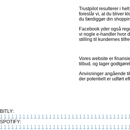
Trustpilot resulterer i h
foreslår vi, at du blive
du færdiggør din shoppi
Facebook yder også regul
vi nogle e-handler hvor 
stilling til kundernes tilf
Vores website er finansie
tilbud, og tager godtgøre
Anvisninger angående tilb
der potentielt er udført 
BITLY:
1
1
1
1
1
1
1
1
1
1
1
1
1
1
1
1
1
1
1
1
1
1
1
1
1
1
1
1
1
1
1
1
1
1
SPOTIFY:
1
1
1
1
1
1
1
1
1
1
1
1
1
1
1
1
1
1
1
1
1
1
1
1
1
1
1
1
1
1
1
1
1
1