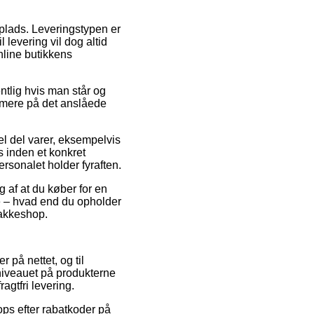
dsplads. Leveringstypen er
 levering vil dog altid
nline butikkens
tlig hvis man står og
ærmere på det anslåede
l del varer, eksempelvis
 inden et konkret
rsonalet holder fyraften.
g af at du køber for en
de – hvad end du opholder
pakkeshop.
r på nettet, og til
niveauet på produkterne
agtfri levering.
ops efter rabatkoder på