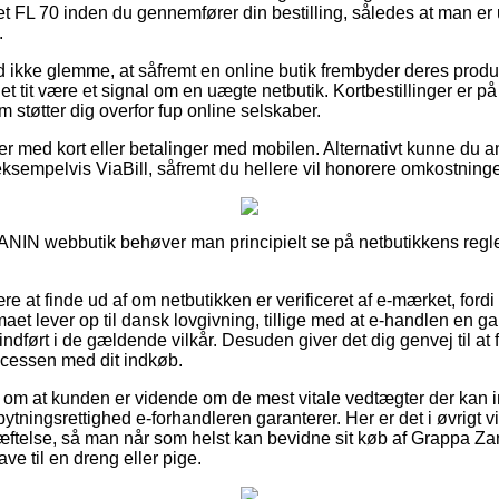
 FL 70 inden du gennemfører din bestilling, således at man er u
.
 ikke glemme, at såfremt en online butik frembyder deres produk
det tit være et signal om en uægte netbutik. Kortbestillinger er 
 støtter dig overfor fup online selskaber.
ler med kort eller betalinger med mobilen. Alternativt kunne du
sempelvis ViaBill, såfremt du hellere vil honorere omkostninger
 ZANIN webbutik behøver man principielt se på netbutikkens regler
ære at finde ud af om netbutikken er verificeret af e-mærket, ford
rmaet lever op til dansk lovgivning, tillige med at e-handlen en ga
ført i de gældende vilkår. Desuden giver det dig genvej til at f
ocessen med dit indkøb.
ag om at kunden er vidende om de mest vitale vedtægter der kan 
tningsrettighed e-forhandleren garanterer. Her er det i øvrigt vigt
ftelse, så man når som helst kan bevidne sit køb af Grappa Za
e til en dreng eller pige.