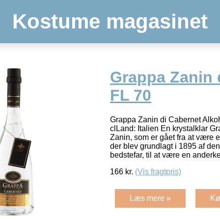
Kostume magasinet
Grappa Zanin 
FL 70
Grappa Zanin di Cabernet Alko
clLand: Italien En krystalklar G
Zanin, som er gået fra at være e
der blev grundlagt i 1895 af d
bedstefar, til at være en ander
166
kr.
(Vis fragtpris)
Læs mere »
Kø