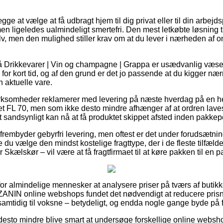
gge at vælge at få udbragt hjem til dig privat eller til din arbej
en ligeledes ualmindeligt smertefri. Den mest letkøbte løsning til
v, men den mulighed stiller krav om at du lever i nærheden af o
 Drikkevarer | Vin og champagne | Grappa er usædvanlig væsen
 for kort tid, og af den grund er det jo passende at du kigger n
n aktuelle vare.
irksomheder reklamerer med levering på næste hverdag på en he
 FL 70, men som ikke desto mindre afhænger af at ordren laves
t sandsynligt kan nå at få produktet skippet afsted inden pakkepe
frembyder gebyrfri levering, men oftest er det under forudsætnin
e du vælge den mindst kostelige fragttype, der i de fleste tilfæl
 Skælskør – vil være at få fragtfirmaet til at køre pakken til en 
t for almindelige mennesker at analysere priser på tværs af butikke
f ZANIN online webshops fundet det nødvendigt at reducere pris
 samtidig til voksne – betydeligt, og endda nogle gange byde på fr
 desto mindre blive smart at undersøge forskellige online websh