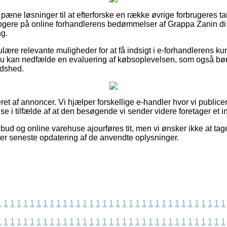
elt pæne løsninger til at efterforske en række øvrige forbrugeres 
r klogere på online forhandlerens bedømmelser af Grappa Zanin d
ng.
ære relevante muligheder for at få indsigt i e-forhandlerens ku
du kan nedfælde en evaluering af købsoplevelsen, som også bør u
redshed.
ret af annoncer. Vi hjælper forskellige e-handler hvor vi publi
lse i tilfælde af at den besøgende vi sender videre foretager et 
ud og online varehuse ajourføres tit, men vi ønsker ikke at tage
efter seneste opdatering af de anvendte oplysninger.
1
1
1
1
1
1
1
1
1
1
1
1
1
1
1
1
1
1
1
1
1
1
1
1
1
1
1
1
1
1
1
1
1
1
1
1
1
1
1
1
1
1
1
1
1
1
1
1
1
1
1
1
1
1
1
1
1
1
1
1
1
1
1
1
1
1
1
1
1
1