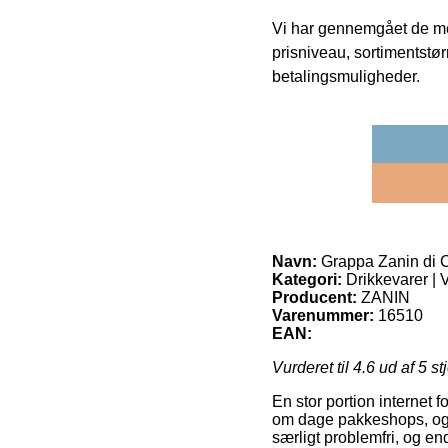
Vi har gennemgået de mes
prisniveau, sortimentstø
betalingsmuligheder.
Navn:
Grappa Zanin di 
Kategori:
Drikkevarer |
Producent:
ZANIN
Varenummer:
16510
EAN:
Vurderet til
4.6
ud af 5 st
En stor portion internet 
om dage pakkeshops, og så
særligt problemfri, og e