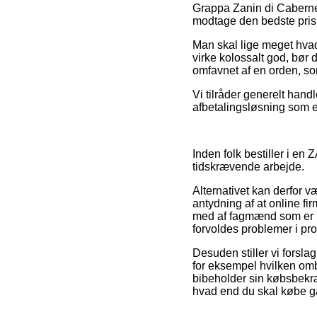
Grappa Zanin di Cabernet
modtage den bedste pris
Man skal lige meget hvad
virke kolossalt god, bør 
omfavnet af en orden, som
Vi tilråder generelt hand
afbetalingsløsning som ek
Inden folk bestiller i en
tidskrævende arbejde.
Alternativet kan derfor v
antydning af at online fi
med af fagmænd som er ind
forvoldes problemer i pr
Desuden stiller vi forsl
for eksempel hvilken omby
bibeholder sin købsbekræ
hvad end du skal købe gav