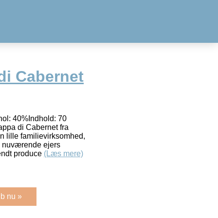
di Cabernet
hol: 40%Indhold: 70
rappa di Cabernet fra
n lille familievirksomhed,
en nuværende ejers
kendt produce
(Læs mere)
b nu »