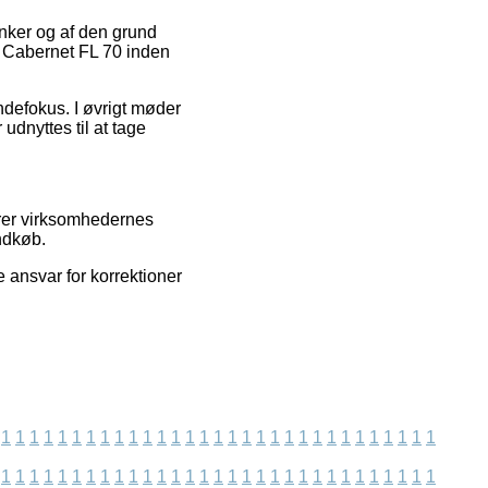
tanker og af den grund
i Cabernet FL 70 inden
ndefokus. I øvrigt møder
dnyttes til at tage
cerer virksomhedernes
indkøb.
 ansvar for korrektioner
1
1
1
1
1
1
1
1
1
1
1
1
1
1
1
1
1
1
1
1
1
1
1
1
1
1
1
1
1
1
1
1
1
1
1
1
1
1
1
1
1
1
1
1
1
1
1
1
1
1
1
1
1
1
1
1
1
1
1
1
1
1