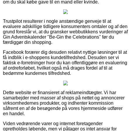
om du skal købe gave til en mand eller kvinde.
Trustpilot resulterer i nogle anstændige genveje til at
evaluere adskillige tidligere konsumenters omtaler og af den
grund foreslår vi, at du gransker webbutikkens vurderinger af
Gin Adventskalender "Be-Gin the Celebrations" før du
færdiggør din shopping.
Facebook forærer dig desuden relativt nyttige løsninger til at
få indblik i e-shoppens kundetilfredshed. Desuden ser vi
faktisk e-forretninger hvor du kan offentliggøre en evaluering
af ordreforløbet, hvilket også må drages fordel af til at
bedømme kundernes tilfredshed.
Dette website er finansieret af reklameindtægter. Vi har
samarbejder med masser af shops på nettet og annoncerer
virksomhedernes produkter, og indhenter kommission
såfremt en af de besøgende på vores hjemmeside udfører
en handel.
Viden vedrørende varer og internet foretagender
opretholdes løbende, men vi påtager os intet ansvar for