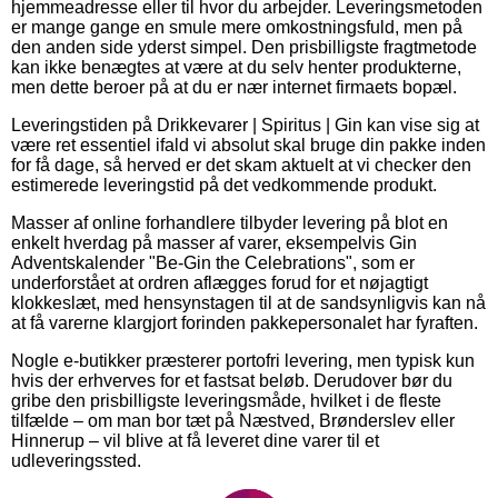
hjemmeadresse eller til hvor du arbejder. Leveringsmetoden
er mange gange en smule mere omkostningsfuld, men på
den anden side yderst simpel. Den prisbilligste fragtmetode
kan ikke benægtes at være at du selv henter produkterne,
men dette beroer på at du er nær internet firmaets bopæl.
Leveringstiden på Drikkevarer | Spiritus | Gin kan vise sig at
være ret essentiel ifald vi absolut skal bruge din pakke inden
for få dage, så herved er det skam aktuelt at vi checker den
estimerede leveringstid på det vedkommende produkt.
Masser af online forhandlere tilbyder levering på blot en
enkelt hverdag på masser af varer, eksempelvis Gin
Adventskalender "Be-Gin the Celebrations", som er
underforstået at ordren aflægges forud for et nøjagtigt
klokkeslæt, med hensynstagen til at de sandsynligvis kan nå
at få varerne klargjort forinden pakkepersonalet har fyraften.
Nogle e-butikker præsterer portofri levering, men typisk kun
hvis der erhverves for et fastsat beløb. Derudover bør du
gribe den prisbilligste leveringsmåde, hvilket i de fleste
tilfælde – om man bor tæt på Næstved, Brønderslev eller
Hinnerup – vil blive at få leveret dine varer til et
udleveringssted.