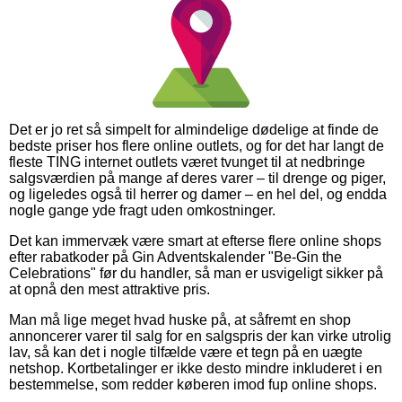
Det er jo ret så simpelt for almindelige dødelige at finde de
bedste priser hos flere online outlets, og for det har langt de
fleste TING internet outlets været tvunget til at nedbringe
salgsværdien på mange af deres varer – til drenge og piger,
og ligeledes også til herrer og damer – en hel del, og endda
nogle gange yde fragt uden omkostninger.
Det kan immervæk være smart at efterse flere online shops
efter rabatkoder på Gin Adventskalender "Be-Gin the
Celebrations" før du handler, så man er usvigeligt sikker på
at opnå den mest attraktive pris.
Man må lige meget hvad huske på, at såfremt en shop
annoncerer varer til salg for en salgspris der kan virke utrolig
lav, så kan det i nogle tilfælde være et tegn på en uægte
netshop. Kortbetalinger er ikke desto mindre inkluderet i en
bestemmelse, som redder køberen imod fup online shops.