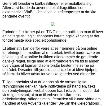
Generelt foreslår vi kortbestillinger eller mobilbetaling.
Alternativt burde du anvende et afdragstilbud som
eksempelvis ViaBill, for så vidt du efterspørger at dække
pengene over tid.
Forinden folk køber på en TING online butik kan man til hver
en tid tage stilling til shoppens forretningsvilkår, dog er det
for det meste ikke specielt ophidsende.
Et alternativ kan derfor være at se nærmere på om online
forretningen er medlem af e-mærket, hvilket burde være en
påvisning af at online butikken efterkommer de gældende
danske regler, tillige med at e-forhandleren fra tid til anden
overvåges af fagmænd som forstår bestemmelserne på
området. Desuden tilbydes du chance for at blive hjulpet,
såfremt du bliver udsat for vanskeligheder ved din ordre.
Tillige anbefaler vi at du er obs på de væsentligste
retningslinjer der kan have indflydelse på handlen, f.eks.
den ombytningsret webshoppen har. I relation til det er det
virkelig relevant, at man til enhver tid sikrer ens
ordrekvittering, således man i fremtiden vil kunne vidne om
handlen af Gin Adventskalender "Be-Gin the Celebrations",