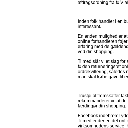
afdragsordning fra fx ViaB
Inden folk handler i en b
interessant.
En anden mulighed er at u
online forhandleren føje
erfaring med de gældende
ved din shopping.
Tilmed slår vi et slag fo
fx den returneringsret onl
ordrekvittering, således
man skal købe gave til e
Trustpilot fremskaffer fa
rekommanderer vi, at du 
færdiggør din shopping.
Facebook indebærer yder
Tilmed er der en del onl
virksomhedens service, hv