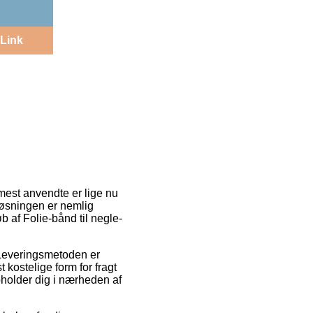
Link
n mest anvendte er lige nu
 Løsningen er nemlig
 af Folie-bånd til negle-
. Leveringsmetoden er
kostelige form for fragt
opholder dig i nærheden af