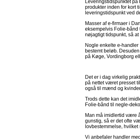
Leveringstidspunktet på 
produkter inden for kort 
leveringstidspunkt ved d
Masser af e-firmaer i Da
eksempelvis Folie-bånd t
nøjagtigt tidspunkt, så a
Nogle enkelte e-handler i 
bestemt beløb. Desuden ku
på Køge, Vordingborg elle
Det er i dag virkelig pra
på nettet været presset t
også til mænd og kvinder 
Trods dette kan det imidl
Folie-bånd til negle-deko 
Man må imidlertid være år
gunstig, så er det ofte v
lovbestemmelse, hvilket 
Vi anbefaler handler med