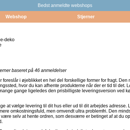
Bedst anmeldte webshops
Webshop
Stjerner
le-deko
e
jerner baseret på
46
anmeldelser
 foreslår i øjeblikket en hel del forskellige former for fragt. De
eringssted, hvor du kan afhente produkterne når der er tid til det.
mange gange ligeledes den prisbilligste leveringsversion ved køb
 at vælge levering til dit hus eller ud til dit arbejdes adresse
mere omkostningsfuld, men omvendt ultra problemfri. Den mindst 
lde være selv at hente ordren, som desværre er betinget af at du 
d.