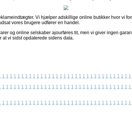
eklameindtægter. Vi hjælper adskillige online butikker hvor vi fo
udsat vores brugere udfører en handel.
rer og online selskaber ajourføres tit, men vi giver ingen garan
r at vi sidst opdaterede sidens data.
1
1
1
1
1
1
1
1
1
1
1
1
1
1
1
1
1
1
1
1
1
1
1
1
1
1
1
1
1
1
1
1
1
1
1
1
1
1
1
1
1
1
1
1
1
1
1
1
1
1
1
1
1
1
1
1
1
1
1
1
1
1
1
1
1
1
1
1
1
1
1
1
1
1
1
1
1
1
1
1
1
1
1
1
1
1
1
1
1
1
1
1
1
1
1
1
1
1
1
1
1
1
1
1
1