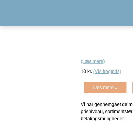
(Læs mere)
10
kr.
(Vis fragtpris)
Læs mere »
Vi har gennemgået de mes
prisniveau, sortimentstø
betalingsmuligheder.