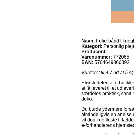
Navn:
Folie-bånd til neg
Kategori:
Personlig plej
Producent:
Varenummer:
772065
EAN:
5704649866892
Vurderet til
4.7
ud af 5 st
Størstedelen af e-butikker
at få leveret til et udlev
særdeles praktisk, samt 
deko.
Du burde ydermere forsøge
almindeligvis en anelse 
vil dog i de fleste tilfæ
e-forhandlerens hjemste