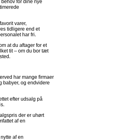
r behov for dine nye
stimerede
vorit varer,
s tidligere end et
rsonalet har fri.
om at du aftager for et
ket tit – om du bor tæt
sted.
g herved har mange firmaer
 og babyer, og endvidere
ttet efter udsalg på
is.
algspris der er uhørt
fattet af en
nytte af en