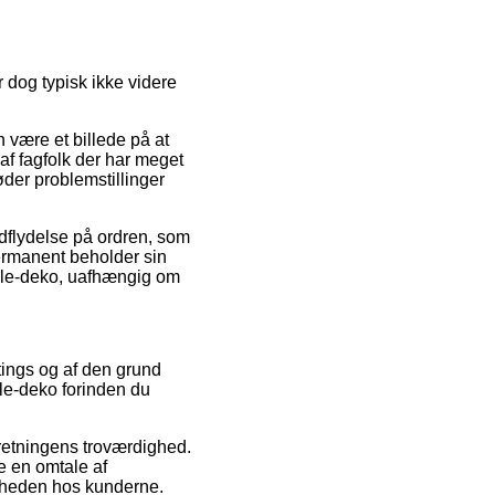
r dog typisk ikke videre
n være et billede på at
af fagfolk der har meget
der problemstillinger
ndflydelse på ordren, som
 permanent beholder sin
egle-deko, uafhængig om
atings og af den grund
le-deko forinden du
retningens troværdighed.
e en omtale af
edsheden hos kunderne.