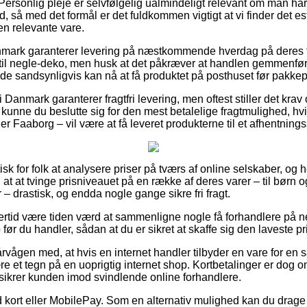
Personlig pleje er selvfølgelig ualmindeligt relevant om man ha
tid, så med det formål er det fuldkommen vigtigt at vi finder det e
en relevante vare.
nmark garanterer levering på næstkommende hverdag på deres fa
il negle-deko, men husk at det påkræver at handlen gemmenføre
t de sandsynligvis kan nå at få produktet på posthuset før pakkepe
Danmark garanterer fragtfri levering, men oftest stiller det krav 
nne du beslutte sig for den mest betalelige fragtmulighed, hvil
r Faaborg – vil være at få leveret produkterne til et afhentnings
ktisk for folk at analysere priser på tværs af online selskaber, o
il at at tvinge prisniveauet på en række af deres varer – til børn
– drastisk, og endda nogle gange sikre fri fragt.
ertid være tiden værd at sammenligne nogle få forhandlere på ne
før du handler, sådan at du er sikret at skaffe sig den laveste pr
vågen med, at hvis en internet handler tilbyder en vare for en s
ære et tegn på en uoprigtig internet shop. Kortbetalinger er dog om
sikrer kunden imod svindlende online forhandlere.
 kort eller MobilePay. Som en alternativ mulighed kan du drage 