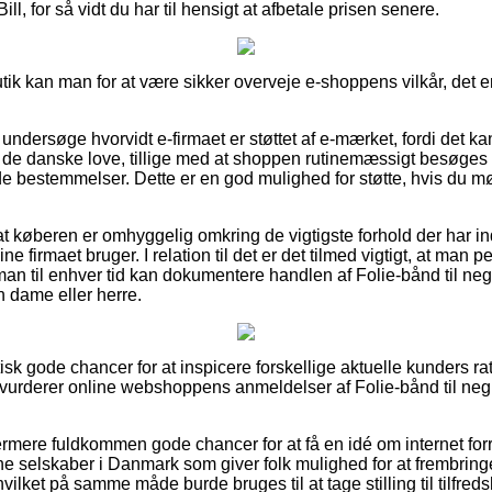
ill, for så vidt du har til hensigt at afbetale prisen senere.
utik kan man for at være sikker overveje e-shoppens vilkår, det e
ndersøge hvorvidt e-firmaet er støttet af e-mærket, fordi det ka
r de danske love, tillige med at shoppen rutinemæssigt besøges 
 bestemmelser. Dette er en god mulighed for støtte, hvis du mø
r at køberen er omhyggelig omkring de vigtigste forhold der har i
ine firmaet bruger. I relation til det er det tilmed vigtigt, at man
 man til enhver tid kan dokumentere handlen af Folie-bånd til n
n dame eller herre.
ktisk gode chancer for at inspicere forskellige aktuelle kunders r
vurderer online webshoppens anmeldelser af Folie-bånd til neg
mere fuldkommen gode chancer for at få en idé om internet for
ine selskaber i Danmark som giver folk mulighed for at frembring
ilket på samme måde burde bruges til at tage stilling til tilfr