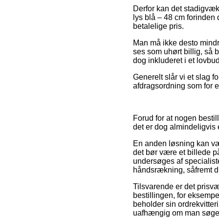
Derfor kan det stadigvæk 
lys blå – 48 cm forinden
betalelige pris.
Man må ikke desto mindre 
ses som uhørt billig, så 
dog inkluderet i et lovbu
Generelt slår vi et slag 
afdragsordning som for ek
Forud for at nogen bestil
det er dog almindeligvis
En anden løsning kan væ
det bør være et billede 
undersøges af specialist
håndsrækning, såfremt d
Tilsvarende er det prisv
bestillingen, for eksempe
beholder sin ordrekvitter
uafhængig om man søger e