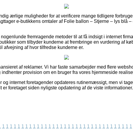
ændig ærlige muligheder for at verificere mange tidligere forbruge
iagttager e-butikkens omtaler af Folie ballon – Stjerne – lys blå 
nogenlunde fremragende metoder til at få indsigt i internet firm
tikker som tilbyder kunderne at frembringe en vurdering af k
 afvejning af hvor tilfredse kunderne er.
nsieret af reklamer. Vi har faste samarbejder med flere websho
 indhenter provision om en bruger fra vores hjemmeside realiser
 og internet foretagender opdateres rutinemæssigt, men vi tager
t er foretaget siden nyligste opdatering af de viste informationer.
1
1
1
1
1
1
1
1
1
1
1
1
1
1
1
1
1
1
1
1
1
1
1
1
1
1
1
1
1
1
1
1
1
1
1