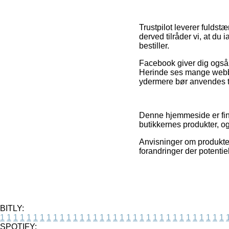
Trustpilot leverer fuldst
derved tilråder vi, at du 
bestiller.
Facebook giver dig også 
Herinde ses mange webbu
ydermere bør anvendes til
Denne hjemmeside er fina
butikkernes produkter, og
Anvisninger om produkter
forandringer der potentiel
BITLY:
1
1
1
1
1
1
1
1
1
1
1
1
1
1
1
1
1
1
1
1
1
1
1
1
1
1
1
1
1
1
1
1
1
1
SPOTIFY: