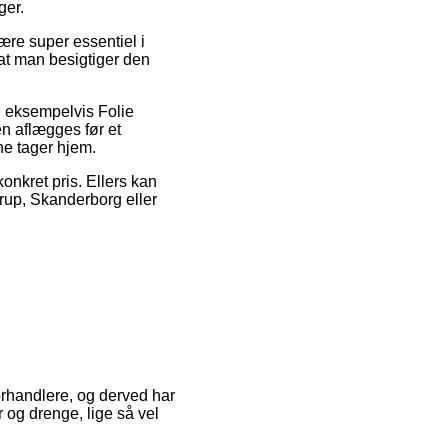
ger.
ære super essentiel i
 at man besigtiger den
, eksempelvis Folie
n aflægges før et
ne tager hjem.
konkret pris. Ellers kan
trup, Skanderborg eller
 forhandlere, og derved har
r og drenge, lige så vel