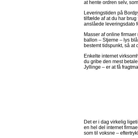
at hente ordren selv, som
Leveringstiden på Bordpy
tilfælde af at du har bru
anslåede leveringsdato fo
Masser af online firmaer
ballon – Stjerne – lys b
bestemt tidspunkt, så at
Enkelte internet virksomh
du gribe den mest betale
Jyllinge – er at få fragtm
Det er i dag virkelig lige
en hel del internet firmae
som til voksne – eftertry