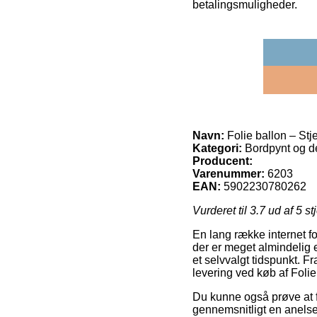
betalingsmuligheder.
Navn:
Folie ballon – Stj
Kategori:
Bordpynt og de
Producent:
Varenummer:
6203
EAN:
5902230780262
Vurderet til
3.7
ud af 5 st
En lang række internet f
der er meget almindelig e
et selvvalgt tidspunkt. F
levering ved køb af Folie
Du kunne også prøve at f
gennemsnitligt en anelse