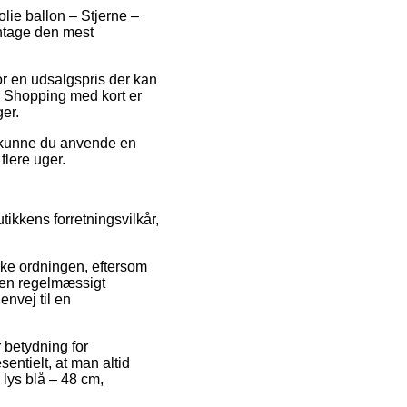
olie ballon – Stjerne –
antage den mest
for en udsalgspris der kan
p. Shopping med kort er
er.
vt kunne du anvende en
flere uger.
ikkens forretningsvilkår,
ke ordningen, eftersom
ppen regelmæssigt
nvej til en
 betydning for
entielt, at man altid
 lys blå – 48 cm,