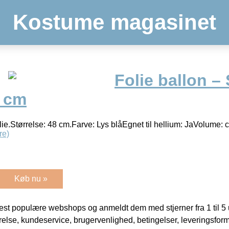
Kostume magasinet
Folie ballon – 
8 cm
lie.Størrelse: 48 cm.Farve: Lys blåEgnet til hellium: JaVolume: ca. 
re)
Køb nu »
t populære webshops og anmeldt dem med stjerner fra 1 til 5 ud
rrelse, kundeservice, brugervenlighed, betingelser, leveringsfor