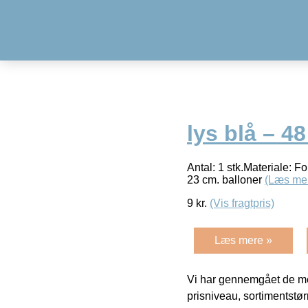
lys blå – 4
Antal: 1 stk.Materiale: Fo
23 cm. balloner
(Læs me
9
kr.
(Vis fragtpris)
Læs mere »
Vi har gennemgået de mes
prisniveau, sortimentstø