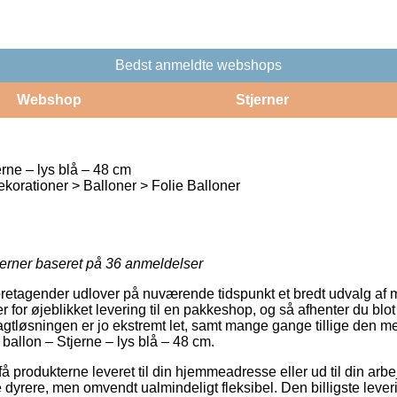
Bedst anmeldte webshops
Webshop
Stjerner
erne – lys blå – 48 cm
korationer > Balloner > Folie Balloner
jerner baseret på
36
anmeldelser
oretagender udlover på nuværende tidspunkt et bredt udvalg af m
r for øjeblikket levering til en pakkeshop, og så afhenter du blo
ragtløsningen er jo ekstremt let, samt mange gange tillige den mes
 ballon – Stjerne – lys blå – 48 cm.
å produkterne leveret til din hjemmeadresse eller ud til din arb
 dyrere, men omvendt ualmindeligt fleksibel. Den billigste lev