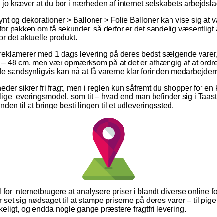
 jo kræver at du bor i nærheden af internet selskabets arbejdsla
nt og dekorationer > Balloner > Folie Balloner kan vise sig at v
g for pakken om få sekunder, så derfor er det sandelig væsentligt
r det aktuelle produkt.
 reklamerer med 1 dags levering på deres bedst sælgende varer
lå – 48 cm, men vær opmærksom på at det er afhængig af at ordre
 de sandsynligvis kan nå at få varerne klar forinden medarbejder
eder sikrer fri fragt, men i reglen kun såfremt du shopper for en 
lige leveringsmodel, som tit – hvad end man befinder sig i Taas
anden til at bringe bestillingen til et udleveringssted.
til for internetbrugere at analysere priser i blandt diverse online
r set sig nødsaget til at stampe priserne på deres varer – til pige
kkeligt, og endda nogle gange præstere fragtfri levering.