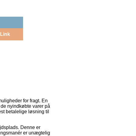
Link
uligheder for fragt. En
t de nyindkøbte varer på
t betalelige løsning til
ejdsplads. Denne er
eringsmanér er unægtelig