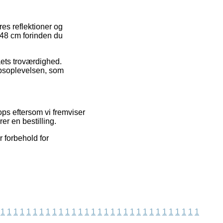
res reflektioner og
– 48 cm forinden du
aets troværdighed.
øbsoplevelsen, som
ps eftersom vi fremviser
er en bestilling.
 forbehold for
1
1
1
1
1
1
1
1
1
1
1
1
1
1
1
1
1
1
1
1
1
1
1
1
1
1
1
1
1
1
1