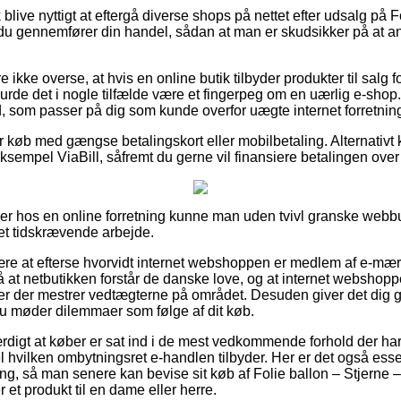
blive nyttigt at eftergå diverse shops på nettet efter udsalg på F
 du gennemfører din handel, sådan at man er skudsikker på at 
ikke overse, at hvis en online butik tilbyder produkter til salg 
burde det i nogle tilfælde være et fingerpeg om en uærlig e-sho
d, som passer på dig som kunde overfor uægte internet forretning
for køb med gængse betalingskort eller mobilbetaling. Alternati
sempel ViaBill, såfremt du gerne vil finansiere betalingen over 
ler hos en online forretning kunne man uden tvivl granske webbut
 et tidskrævende arbejde.
re at efterse hvorvidt internet webshoppen er medlem af e-mær
på at netbutikken forstår de danske love, og at internet websho
er der mestrer vedtægterne på området. Desuden giver det dig ge
u møder dilemmaer som følge af dit køb.
ærdigt at køber er sat ind i de mest vedkommende forhold der har
l hvilken ombytningsret e-handlen tilbyder. Her er det også esses
ing, så man senere kan bevise sit køb af Folie ballon – Stjerne –
t produkt til en dame eller herre.