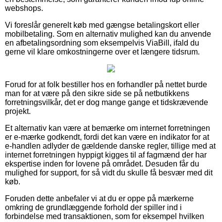
webshops.
Vi foreslår generelt køb med gængse betalingskort eller
mobilbetaling. Som en alternativ mulighed kan du anvende
en afbetalingsordning som eksempelvis ViaBill, ifald du
gerne vil klare omkostningerne over et længere tidsrum.
Forud for at folk bestiller hos en forhandler på nettet burde
man for at være på den sikre side se på netbutikkens
forretningsvilkår, det er dog mange gange et tidskrævende
projekt.
Et alternativ kan være at bemærke om internet forretningen
er e-mærke godkendt, fordi det kan være en indikator for at
e-handlen adlyder de gældende danske regler, tillige med at
internet forretningen hyppigt kigges til af fagmænd der har
ekspertise inden for lovene på området. Desuden får du
mulighed for support, for så vidt du skulle få besvær med dit
køb.
Foruden dette anbefaler vi at du er oppe på mærkerne
omkring de grundlæggende forhold der spiller ind i
forbindelse med transaktionen, som for eksempel hvilken