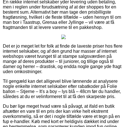
En række internet selskaber yder levering uden betaling,
men i reglen under forudsætning af at der shoppes for en
bestemt sum. Alternativt bør man tage den prisbilligste
fragtløsning, hvilket i de fleste tilfælde – uden hensyn til om
man bor i Taastrup, Grenaa eller Jyllinge – vil være at få
fragtmanden til at levere varerne til en pakkeshop.
Det er jo meget let for folk at finde de laveste priser hos flere
internet selskaber, og af den grund har masser af internet
webshops været tvunget til at stampe salgsværdien på
mange af deres produkter – til juniorer, og tillige også til
damer og herrer – drastisk, og endda nogle gange yde fragt
uden omkostninger.
Til gengæld kan det alligevel blive lønnende at analysere
nogle enkelte internet selskaber efter rabatkoder på Folie
ballon – Stjerne – It's a boy – lys blå – 48cm før du handler,
således at du er velinformeret til at få den skarpeste pris.
Du bør lige meget hvad være så påvagt, at ifald en butik
afsætter en vare til en pris der kan virke helt ekstremt
overkommelig, så er det i nogle tilfælde være et tegn på en
fup e-handler. Køb med kort er heldigvis dækket ind under
en bestemmelse, som garanterer kunden imod fup online