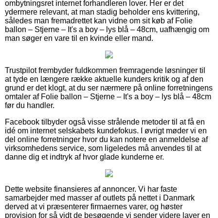
ombytningsret internet forhandleren lover. Her er det
ydermere relevant, at man stadig beholder ens kvittering,
således man fremadrettet kan vidne om sit køb af Folie
ballon – Stjerne – It's a boy – lys blå – 48cm, uafhængig om
man søger en vare til en kvinde eller mand.
Trustpilot frembyder fuldkommen fremragende løsninger til
at tyde en længere række aktuelle kunders kritik og af den
grund er det klogt, at du ser nærmere på online forretningens
omtaler af Folie ballon – Stjerne – It's a boy – lys blå – 48cm
før du handler.
Facebook tilbyder også visse strålende metoder til at få en
idé om internet selskabets kundefokus. I øvrigt møder vi en
del online forretninger hvor du kan notere en anmeldelse af
virksomhedens service, som ligeledes må anvendes til at
danne dig et indtryk af hvor glade kunderne er.
Dette website finansieres af annoncer. Vi har faste
samarbejder med masser af outlets på nettet i Danmark
derved at vi præsenterer firmaernes varer, og høster
provision for så vidt de besøgende vi sender videre laver en