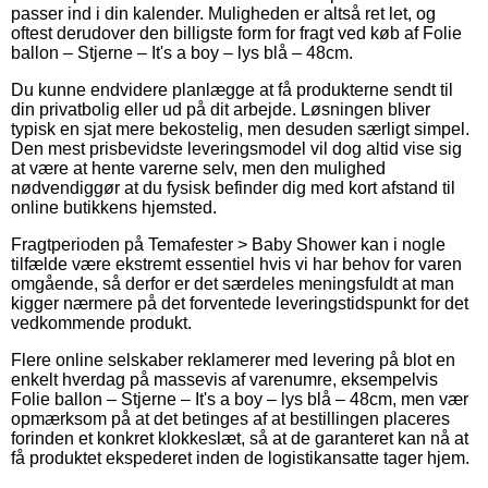
passer ind i din kalender. Muligheden er altså ret let, og
oftest derudover den billigste form for fragt ved køb af Folie
ballon – Stjerne – It's a boy – lys blå – 48cm.
Du kunne endvidere planlægge at få produkterne sendt til
din privatbolig eller ud på dit arbejde. Løsningen bliver
typisk en sjat mere bekostelig, men desuden særligt simpel.
Den mest prisbevidste leveringsmodel vil dog altid vise sig
at være at hente varerne selv, men den mulighed
nødvendiggør at du fysisk befinder dig med kort afstand til
online butikkens hjemsted.
Fragtperioden på Temafester > Baby Shower kan i nogle
tilfælde være ekstremt essentiel hvis vi har behov for varen
omgående, så derfor er det særdeles meningsfuldt at man
kigger nærmere på det forventede leveringstidspunkt for det
vedkommende produkt.
Flere online selskaber reklamerer med levering på blot en
enkelt hverdag på massevis af varenumre, eksempelvis
Folie ballon – Stjerne – It's a boy – lys blå – 48cm, men vær
opmærksom på at det betinges af at bestillingen placeres
forinden et konkret klokkeslæt, så at de garanteret kan nå at
få produktet ekspederet inden de logistikansatte tager hjem.