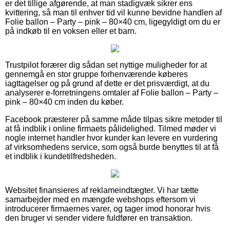
er det tillige afgørende, at man stadigvæk sikrer ens
kvittering, så man til enhver tid vil kunne bevidne handlen af
Folie ballon – Party – pink – 80×40 cm, ligegyldigt om du er
på indkøb til en voksen eller et barn.
Trustpilot forærer dig sådan set nyttige muligheder for at
gennemgå en stor gruppe forhenværende køberes
iagttagelser og på grund af dette er det prisværdigt, at du
analyserer e-forretningens omtaler af Folie ballon – Party –
pink – 80×40 cm inden du køber.
Facebook præsterer på samme måde tilpas sikre metoder til
at få indblik i online firmaets pålidelighed. Tilmed møder vi
nogle internet handler hvor kunder kan levere en vurdering
af virksomhedens service, som også burde benyttes til at få
et indblik i kundetilfredsheden.
Websitet finansieres af reklameindtægter. Vi har tætte
samarbejder med en mængde webshops eftersom vi
introducerer firmaernes varer, og tager imod honorar hvis
den bruger vi sender videre fuldfører en transaktion.