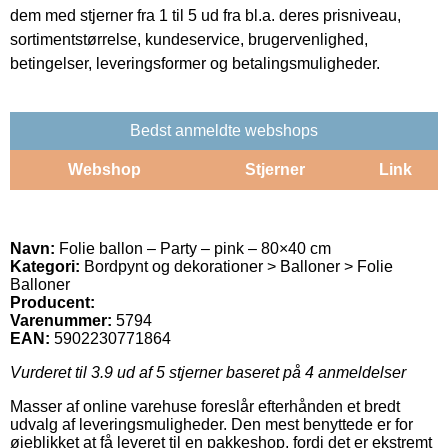
dem med stjerner fra 1 til 5 ud fra bl.a. deres prisniveau,
sortimentstørrelse, kundeservice, brugervenlighed,
betingelser, leveringsformer og betalingsmuligheder.
Bedst anmeldte webshops
Webshop
Stjerner
Link
Navn:
Folie ballon – Party – pink – 80×40 cm
Kategori:
Bordpynt og dekorationer > Balloner > Folie
Balloner
Producent:
Varenummer:
5794
EAN:
5902230771864
Vurderet til
3.9
ud af 5 stjerner baseret på
4
anmeldelser
Masser af online varehuse foreslår efterhånden et bredt
udvalg af leveringsmuligheder. Den mest benyttede er for
øjeblikket at få leveret til en pakkeshop, fordi det er ekstremt