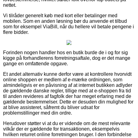
nettet.
Vi tilråder generelt køb med kort eller betalinger med
mobilen. Som en anden løsning bør du anvende et tilbud
som for eksempel ViaBill, når du hellere vil betale pengene i
flere bidder.
Forinden nogen handler hos en butik burde de i og for sig
kigge på forhandlerens forretningsaftale, dog er det mange
gange en omfattende opgave.
Et andet alternativ kunne derfor være at kontrollere hvorvidt
online shoppen er medlem af e-mærke ordningen, som
almindeligvis er en påvisning af at internet butikken adlyder
de gældende danske regler, tillige med at e-shoppen fra tid
til anden revideres af fagfolk der har meget erfaring med de
gældende bestemmelser. Dette er desuden din mulighed for
at blive assisteret, såfremt du bliver udsat for
problemstillinger med din ordre.
Herudover støtter vi at du er vidende om de mest relevante
vilkår der er gældende for transaktionen, eksempelvis
hvilken returret online forretningen bruger. I den forbindelse