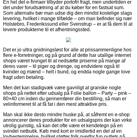
En hel del e-firmaer tilbyder portofri fragt, men undertiden er
det under forudsætning af at du køber for en fastsat sum.
Som alternativ bør man udse dig den mindst kostelige slags
levering, hvilket i mange tilfælde – om man befinder sig nær
Holstebro, Frederikssund eller Svenstrup – er at få dem til at
levere produkterne til et afhentningssted.
Det er jo ultra gnidningsløst for alle at prissammenligne hos
flere e-forretninger, og på grund af dette har utallige internet
shops været tvunget til at nedsætte priserne på mange af
deres varer – til piger og drenge, og endvidere også til
kvinder og mænd – helt i bund, og endda nogle gange love
fragt uden betaling.
Men det kan stadigvæk være gavnligt at granske nogle
shops på nettet efter udsalg på Folie ballon – Party – pink –
80×40 cm inden du gennemfører din bestilling, så man er
velinformeret til at få fat i den mest attraktive pris.
Man skal ikke desto mindre huske på, at såfremt en e-shop
annoncerer deres produkter for en udsalgspris der kan virke
utrolig gunstig, så kan det ofte være et kendetegn på en
svindel netbutik. Køb med kort er imidlertid en del af en
lovbestemmelse, hvilket støtter folk overfor fup outlets på