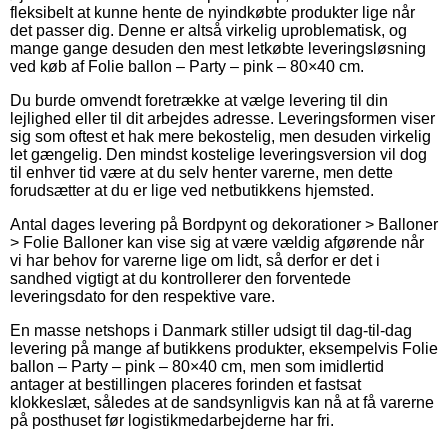
fleksibelt at kunne hente de nyindkøbte produkter lige når
det passer dig. Denne er altså virkelig uproblematisk, og
mange gange desuden den mest letkøbte leveringsløsning
ved køb af Folie ballon – Party – pink – 80×40 cm.
Du burde omvendt foretrække at vælge levering til din
lejlighed eller til dit arbejdes adresse. Leveringsformen viser
sig som oftest et hak mere bekostelig, men desuden virkelig
let gængelig. Den mindst kostelige leveringsversion vil dog
til enhver tid være at du selv henter varerne, men dette
forudsætter at du er lige ved netbutikkens hjemsted.
Antal dages levering på Bordpynt og dekorationer > Balloner
> Folie Balloner kan vise sig at være vældig afgørende når
vi har behov for varerne lige om lidt, så derfor er det i
sandhed vigtigt at du kontrollerer den forventede
leveringsdato for den respektive vare.
En masse netshops i Danmark stiller udsigt til dag-til-dag
levering på mange af butikkens produkter, eksempelvis Folie
ballon – Party – pink – 80×40 cm, men som imidlertid
antager at bestillingen placeres forinden et fastsat
klokkeslæt, således at de sandsynligvis kan nå at få varerne
på posthuset før logistikmedarbejderne har fri.