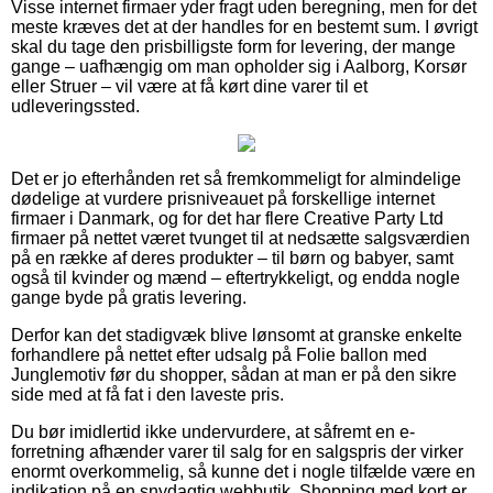
Visse internet firmaer yder fragt uden beregning, men for det
meste kræves det at der handles for en bestemt sum. I øvrigt
skal du tage den prisbilligste form for levering, der mange
gange – uafhængig om man opholder sig i Aalborg, Korsør
eller Struer – vil være at få kørt dine varer til et
udleveringssted.
Det er jo efterhånden ret så fremkommeligt for almindelige
dødelige at vurdere prisniveauet på forskellige internet
firmaer i Danmark, og for det har flere Creative Party Ltd
firmaer på nettet været tvunget til at nedsætte salgsværdien
på en række af deres produkter – til børn og babyer, samt
også til kvinder og mænd – eftertrykkeligt, og endda nogle
gange byde på gratis levering.
Derfor kan det stadigvæk blive lønsomt at granske enkelte
forhandlere på nettet efter udsalg på Folie ballon med
Junglemotiv før du shopper, sådan at man er på den sikre
side med at få fat i den laveste pris.
Du bør imidlertid ikke undervurdere, at såfremt en e-
forretning afhænder varer til salg for en salgspris der virker
enormt overkommelig, så kunne det i nogle tilfælde være en
indikation på en snydagtig webbutik. Shopping med kort er