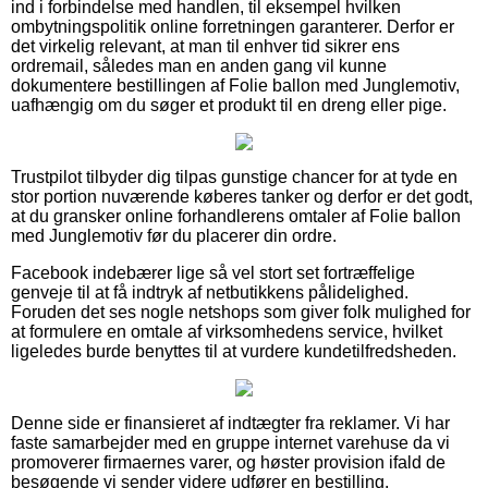
ind i forbindelse med handlen, til eksempel hvilken
ombytningspolitik online forretningen garanterer. Derfor er
det virkelig relevant, at man til enhver tid sikrer ens
ordremail, således man en anden gang vil kunne
dokumentere bestillingen af Folie ballon med Junglemotiv,
uafhængig om du søger et produkt til en dreng eller pige.
Trustpilot tilbyder dig tilpas gunstige chancer for at tyde en
stor portion nuværende køberes tanker og derfor er det godt,
at du gransker online forhandlerens omtaler af Folie ballon
med Junglemotiv før du placerer din ordre.
Facebook indebærer lige så vel stort set fortræffelige
genveje til at få indtryk af netbutikkens pålidelighed.
Foruden det ses nogle netshops som giver folk mulighed for
at formulere en omtale af virksomhedens service, hvilket
ligeledes burde benyttes til at vurdere kundetilfredsheden.
Denne side er finansieret af indtægter fra reklamer. Vi har
faste samarbejder med en gruppe internet varehuse da vi
promoverer firmaernes varer, og høster provision ifald de
besøgende vi sender videre udfører en bestilling.