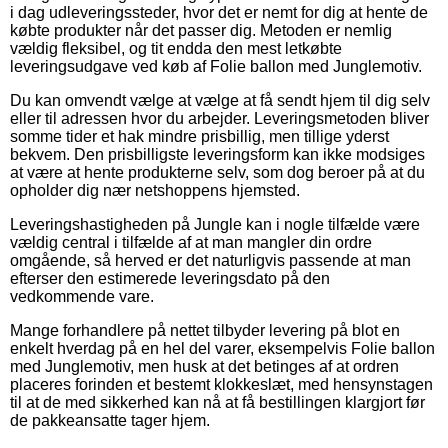
i dag udleveringssteder, hvor det er nemt for dig at hente de
købte produkter når det passer dig. Metoden er nemlig
vældig fleksibel, og tit endda den mest letkøbte
leveringsudgave ved køb af Folie ballon med Junglemotiv.
Du kan omvendt vælge at vælge at få sendt hjem til dig selv
eller til adressen hvor du arbejder. Leveringsmetoden bliver
somme tider et hak mindre prisbillig, men tillige yderst
bekvem. Den prisbilligste leveringsform kan ikke modsiges
at være at hente produkterne selv, som dog beroer på at du
opholder dig nær netshoppens hjemsted.
Leveringshastigheden på Jungle kan i nogle tilfælde være
vældig central i tilfælde af at man mangler din ordre
omgående, så herved er det naturligvis passende at man
efterser den estimerede leveringsdato på den
vedkommende vare.
Mange forhandlere på nettet tilbyder levering på blot en
enkelt hverdag på en hel del varer, eksempelvis Folie ballon
med Junglemotiv, men husk at det betinges af at ordren
placeres forinden et bestemt klokkeslæt, med hensynstagen
til at de med sikkerhed kan nå at få bestillingen klargjort før
de pakkeansatte tager hjem.