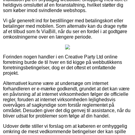
heldigvis omsluttet af en foranstaltning, hvilket støtter dig
som køber imod svindlende webshops.
Vi går generelt ind for bestillinger med betalingskort eller
betalinger med mobilen. Som alternativ kan du drage nytte
af et tilbud som fx ViaBill, når du ser en fordel i at godtgøre
omkostningerne over en længere periode.
Forinden nogen handler i en Creative Party Ltd online
forretning burde de til hver en tid kigge på webbutikkens
forretningsbetingelser, dog er det oftest et omfattende
projekt.
Alternativet kunne være at undersøge om internet
forhandleren er e-mærke godkendt, grundet at det kan være
en påvisning af at internet virksomheden følger de officielle
regler, foruden at internet virksomheden lejlighedsvis
overvåges af sagkyndige som forstår reglementet på
området. Desuden giver det dig genvej til assistance, når du
bliver udsat for problemer som følge af din handel.
Udover dette stiller vi forslag om at køberen er omhyggelig
omkring de mest vedkommende betingelser der kan spille