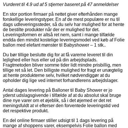
Vurderet til
4.9
ud af 5 stjerner baseret på
47
anmeldelser
En stor portion firmaer på nettet giver efterhånden mange
forskellige leveringstyper. En af de mest populære er nu til
dags udleveringssteder, så du selv har mulighed for at hente
de bestilte produkter når der er mulighed for det.
Leveringsformen er altså ret nem, samt i mange tilfælde
endda den mindst kostelige leveringsmodel ved køb af Folie
ballon med elefant mønster til Babyshower – 1 stk..
Du bør tillige beslutte dig for at få varerne leveret til din
lejlighed eller hus eller ud på din arbejdsplads.
Fragtmetoden bliver somme tider lidt mindre prisbillig, men
tillige ret så let. Den billigste mulighed for fragt er unægtelig
at hente produkterne selv, hvilket nødvendiggør at du
opholder dig lige ved internet forhandlerens arbejdslager.
Antal dages levering på Balloner til Baby Shower er jo
yderst udslagsgivende i tilfælde af at du absolut skal bruge
dine nye varer om et øjeblik, så i det øjemed er det ret
meningsfuldt at vi efterser den forventede leveringstid ved
det respektive produkt.
En del online firmaer stiller udsigt til 1 dags levering på
mange af shoppens varer, eksempelvis Folie ballon med