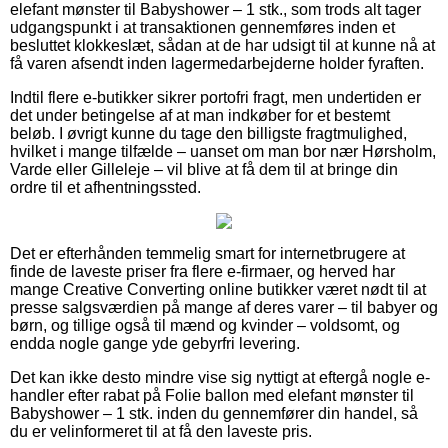
elefant mønster til Babyshower – 1 stk., som trods alt tager
udgangspunkt i at transaktionen gennemføres inden et
besluttet klokkeslæt, sådan at de har udsigt til at kunne nå at
få varen afsendt inden lagermedarbejderne holder fyraften.
Indtil flere e-butikker sikrer portofri fragt, men undertiden er
det under betingelse af at man indkøber for et bestemt
beløb. I øvrigt kunne du tage den billigste fragtmulighed,
hvilket i mange tilfælde – uanset om man bor nær Hørsholm,
Varde eller Gilleleje – vil blive at få dem til at bringe din
ordre til et afhentningssted.
Det er efterhånden temmelig smart for internetbrugere at
finde de laveste priser fra flere e-firmaer, og herved har
mange Creative Converting online butikker været nødt til at
presse salgsværdien på mange af deres varer – til babyer og
børn, og tillige også til mænd og kvinder – voldsomt, og
endda nogle gange yde gebyrfri levering.
Det kan ikke desto mindre vise sig nyttigt at eftergå nogle e-
handler efter rabat på Folie ballon med elefant mønster til
Babyshower – 1 stk. inden du gennemfører din handel, så
du er velinformeret til at få den laveste pris.