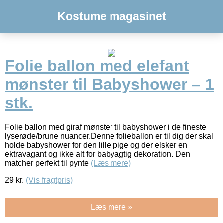
Kostume magasinet
Folie ballon med elefant
mønster til Babyshower – 1
stk.
Folie ballon med giraf mønster til babyshower i de fineste
lyserøde/brune nuancer.Denne folieballon er til dig der skal
holde babyshower for den lille pige og der elsker en
ektravagant og ikke alt for babyagtig dekoration. Den
matcher perfekt til pynte
(Læs mere)
29
kr.
(Vis fragtpris)
Læs mere »