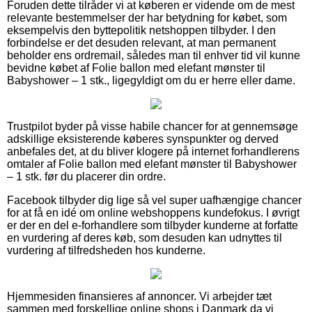
Foruden dette tilråder vi at køberen er vidende om de mest
relevante bestemmelser der har betydning for købet, som
eksempelvis den byttepolitik netshoppen tilbyder. I den
forbindelse er det desuden relevant, at man permanent
beholder ens ordremail, således man til enhver tid vil kunne
bevidne købet af Folie ballon med elefant mønster til
Babyshower – 1 stk., ligegyldigt om du er herre eller dame.
Trustpilot byder på visse habile chancer for at gennemsøge
adskillige eksisterende køberes synspunkter og derved
anbefales det, at du bliver klogere på internet forhandlerens
omtaler af Folie ballon med elefant mønster til Babyshower
– 1 stk. før du placerer din ordre.
Facebook tilbyder dig lige så vel super uafhængige chancer
for at få en idé om online webshoppens kundefokus. I øvrigt
er der en del e-forhandlere som tilbyder kunderne at forfatte
en vurdering af deres køb, som desuden kan udnyttes til
vurdering af tilfredsheden hos kunderne.
Hjemmesiden finansieres af annoncer. Vi arbejder tæt
sammen med forskellige online shops i Danmark da vi