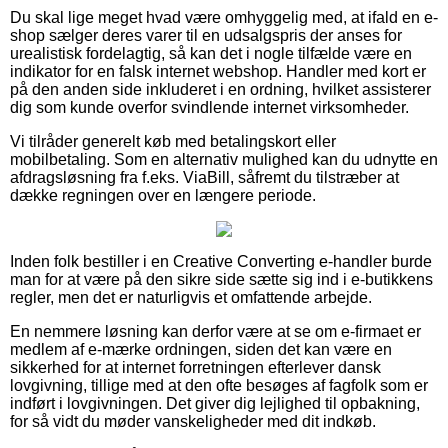
Du skal lige meget hvad være omhyggelig med, at ifald en e-
shop sælger deres varer til en udsalgspris der anses for
urealistisk fordelagtig, så kan det i nogle tilfælde være en
indikator for en falsk internet webshop. Handler med kort er
på den anden side inkluderet i en ordning, hvilket assisterer
dig som kunde overfor svindlende internet virksomheder.
Vi tilråder generelt køb med betalingskort eller
mobilbetaling. Som en alternativ mulighed kan du udnytte en
afdragsløsning fra f.eks. ViaBill, såfremt du tilstræber at
dække regningen over en længere periode.
Inden folk bestiller i en Creative Converting e-handler burde
man for at være på den sikre side sætte sig ind i e-butikkens
regler, men det er naturligvis et omfattende arbejde.
En nemmere løsning kan derfor være at se om e-firmaet er
medlem af e-mærke ordningen, siden det kan være en
sikkerhed for at internet forretningen efterlever dansk
lovgivning, tillige med at den ofte besøges af fagfolk som er
indført i lovgivningen. Det giver dig lejlighed til opbakning,
for så vidt du møder vanskeligheder med dit indkøb.