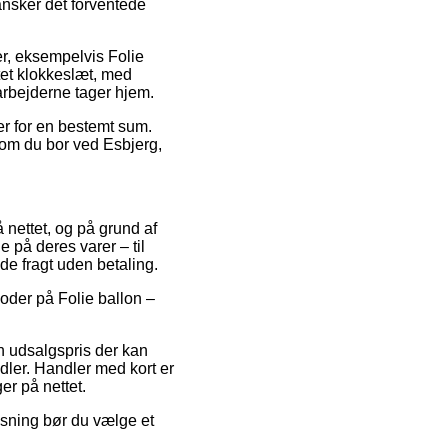
ansker det forventede
r, eksempelvis Folie
ttet klokkeslæt, med
darbejderne tager hjem.
er for en bestemt sum.
 om du bor ved Esbjerg,
 nettet, og på grund af
e på deres varer – til
de fragt uden betaling.
tkoder på Folie ballon –
en udsalgspris der kan
ndler. Handler med kort er
er på nettet.
løsning bør du vælge et