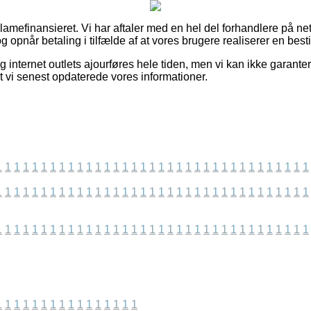
mefinansieret. Vi har aftaler med en hel del forhandlere på nett
 opnår betaling i tilfælde af at vores brugere realiserer en besti
g internet outlets ajourføres hele tiden, men vi kan ikke garant
 at vi senest opdaterede vores informationer.
1
1
1
1
1
1
1
1
1
1
1
1
1
1
1
1
1
1
1
1
1
1
1
1
1
1
1
1
1
1
1
1
1
1
1
1
1
1
1
1
1
1
1
1
1
1
1
1
1
1
1
1
1
1
1
1
1
1
1
1
1
1
1
1
1
1
1
1
1
1
1
1
1
1
1
1
1
1
1
1
1
1
1
1
1
1
1
1
1
1
1
1
1
1
1
1
1
1
1
1
1
1
1
1
1
1
1
1
1
1
1
1
1
1
1
1
1
1
1
1
1