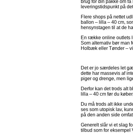
brug for din pakke om få
leveringstidspunkt på det
Flere shops på nettet u
ballon – lilla – 40 cm, s
hensynstagen til at de ha
En række online outlets l
Som alternativ bør man f
Holbæk eller Tønder – vil
Det er jo særdeles let gæ
dette har massevis af int
piger og drenge, men lig
Derfor kan det trods alt b
lilla – 40 cm før du køber
Du må trods alt ikke unde
ses som utopisk lav, kunn
på den anden side omfatte
Generelt slår vi et slag 
tilbud som for eksempel V