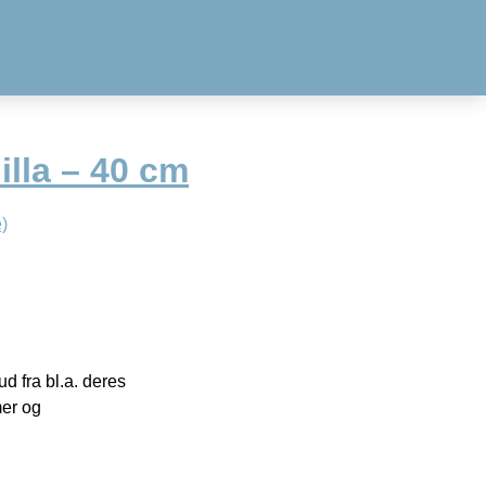
lilla – 40 cm
)
 fra bl.a. deres
mer og