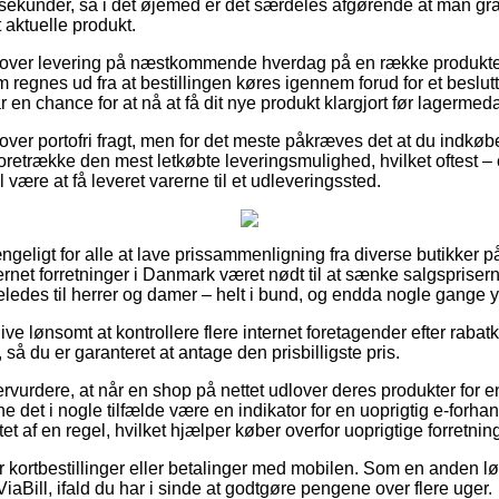
 sekunder, så i det øjemed er det særdeles afgørende at man gr
 aktuelle produkt.
dlover levering på næstkommende hverdag på en række produkte
om regnes ud fra at bestillingen køres igennem forud for et beslu
r en chance for at nå at få dit nye produkt klargjort før lagerme
over portofri fragt, men for det meste påkræves det at du indkøb
oretrække den mest letkøbte leveringsmulighed, hvilket oftest –
 være at få leveret varerne til et udleveringssted.
ngeligt for alle at lave prissammenligning fra diverse butikker på
ernet forretninger i Danmark været nødt til at sænke salgsprisern
eledes til herrer og damer – helt i bund, og endda nogle gange y
live lønsomt at kontrollere flere internet foretagender efter raba
, så du er garanteret at antage den prisbilligste pris.
rvurdere, at når en shop på nettet udlover deres produkter for 
e det i nogle tilfælde være en indikator for en uoprigtig e-forha
t af en regel, hvilket hjælper køber overfor uoprigtige forretning
for kortbestillinger eller betalinger med mobilen. Som en anden 
iaBill, ifald du har i sinde at godtgøre pengene over flere uger.