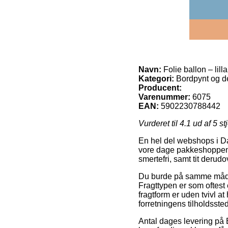
Navn:
Folie ballon – lill
Kategori:
Bordpynt og de
Producent:
Varenummer:
6075
EAN:
5902230788442
Vurderet til
4.1
ud af 5 st
En hel del webshops i Da
vore dage pakkeshoppen, 
smertefri, samt tit derud
Du burde på samme måde f
Fragttypen er som oftest
fragtform er uden tvivl a
forretningens tilholdssted
Antal dages levering på 