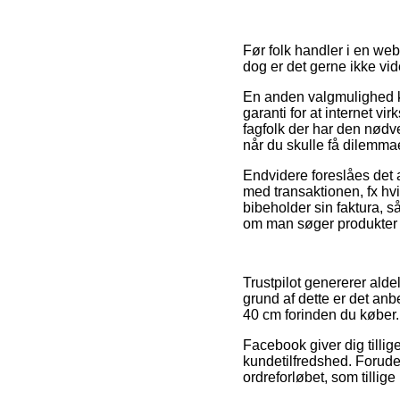
Før folk handler i en we
dog er det gerne ikke v
En anden valgmulighed k
garanti for at internet v
fagfolk der har den nødv
når du skulle få dilemmae
Endvidere foreslåes det
med transaktionen, fx hvi
bibeholder sin faktura, 
om man søger produkter t
Trustpilot genererer ald
grund af dette er det anb
40 cm forinden du køber.
Facebook giver dig tillig
kundetilfredshed. Forud
ordreforløbet, som tillige