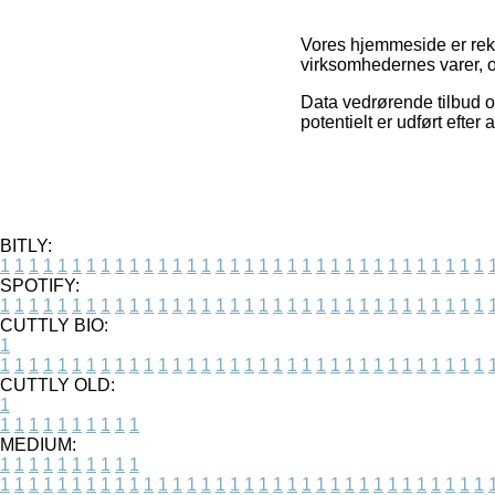
Vores hjemmeside er rekla
virksomhedernes varer, og
Data vedrørende tilbud o
potentielt er udført efter
BITLY:
1
1
1
1
1
1
1
1
1
1
1
1
1
1
1
1
1
1
1
1
1
1
1
1
1
1
1
1
1
1
1
1
1
1
SPOTIFY:
1
1
1
1
1
1
1
1
1
1
1
1
1
1
1
1
1
1
1
1
1
1
1
1
1
1
1
1
1
1
1
1
1
1
CUTTLY BIO:
1
1
1
1
1
1
1
1
1
1
1
1
1
1
1
1
1
1
1
1
1
1
1
1
1
1
1
1
1
1
1
1
1
1
1
CUTTLY OLD:
1
1
1
1
1
1
1
1
1
1
1
MEDIUM:
1
1
1
1
1
1
1
1
1
1
1
1
1
1
1
1
1
1
1
1
1
1
1
1
1
1
1
1
1
1
1
1
1
1
1
1
1
1
1
1
1
1
1
1