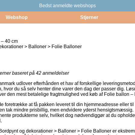
Bedst anmeldte webshops
Webshop
Stjerner
a – 40 cm
korationer > Balloner > Folie Balloner
jerner baseret på
42
anmeldelser
nmark udlover efterhånden et hav af forskellige leveringsmetoder
hvor du så selv henter dine varer den dag der passer dig. Løs
over den mest betalelige fragtmulighed ved køb af Folie ballon – l
oretrække at få pakken leveret til din hjemmeadresse eller til 
 en tak mindre prisbillig, men endvidere yderst hensigtsmæssig.
t hente produkterne selv, hvilket dog nødvendiggør at du opholder
.
Bordpynt og dekorationer > Balloner > Folie Balloner er ekstrem