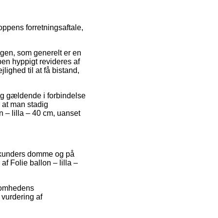
ppens forretningsaftale,
gen, som generelt er en
pen hyppigt revideres af
ghed til at få bistand,
g gældende i forbindelse
, at man stadig
 – lilla – 40 cm, uanset
re kunders domme og på
f Folie ballon – lilla –
rksomhedens
vurdering af