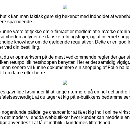
bbutik kan man faktisk gøre sig bekendt med indholdet af websho
idere spændende.
unne være at tjekke om e-firmaet er medlem af e-mærke ordnin
irksomheden adlyder de danske retningslinjer, og at internet shop
endige knowhow om de gældende regulativer. Dette er en god lejli
r ved din bestilling.
 at du er opmærksom på de mest vedkommende regler der gør si
lken returpolitik netshoppen benytter. Her er det samtidig vigtigt
så man senere vil kunne dokumentere sin shopping af Folie ballon
il en dame eller herre.
eles gavnlige løsninger til at kigge nærmere på en hel del and
efalelsesværdigt, at du tager et kig på e-butikkens bedømmelser a
e nogenlunde pålidelige chancer for at få et kig ind i online vi
en det møder vi endda webbutikker hvor kunder kan meddele en 
 bør anvendes til at få et indblik i kundernes tilfredshed.