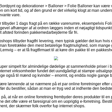
ordpynt og dekorationer > Balloner > Folie Balloner kan være virk
n om kort tid, og af den grund er det virkelig klogt at man und
evante vare.
r tilbyder 1 dags fragt på en række varenumre, eksempelvis Foli
igevel afhænger af at ordren lægges inden et nøjagtigt tidspunkt
dt afsted forinden pakkemedarbejderne får fri.
hops tilbyder fragtfri levering, men typisk gælder det kun hvis m
å man foretrække den mest betalelige fragtmulighed, som mang
 Lemvig – er at få fragtfirmaet til at køre din pakke til en pakkesh
super simpelt for almindelige dødelige at sammenholde priser i bl
 internet virksomheder fundet det uundgåeligt at stampe udsalgsp
illige også til mænd og kvinder – enormt, og endda nogle gange by
re lønnende at se nærmere på et par online forretninger efter 
før du bestiller, sådan at man er tryg ved at indhente den bedste
på, at når en online forretning frembyder deres produkter til en
 det ofte være et faresignal om en uoprigtig e-forretning. Bestil
ement, der skærmer folk overfor fup internet shops.