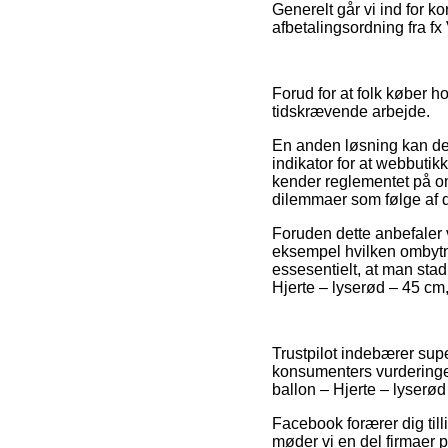
Generelt går vi ind for 
afbetalingsordning fra fx 
Forud for at folk køber 
tidskrævende arbejde.
En anden løsning kan derf
indikator for at webbutik
kender reglementet på omr
dilemmaer som følge af d
Foruden dette anbefaler 
eksempel hvilken ombytni
essesentielt, at man stad
Hjerte – lyserød – 45 cm
Trustpilot indebærer supe
konsumenters vurderinge
ballon – Hjerte – lyserød
Facebook forærer dig till
møder vi en del firmaer p