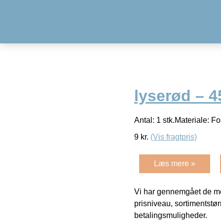
lyserød – 
Antal: 1 stk.Materiale: F
9
kr.
(Vis fragtpris)
Læs mere »
Vi har gennemgået de mes
prisniveau, sortimentstø
betalingsmuligheder.