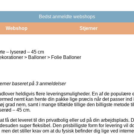
Bedst anmeldte webshops
Webshop
Stjerner
rte – lyserød – 45 cm
korationer > Balloner > Folie Balloner
jerner baseret på
3
anmeldelser
dlover heldigvis flere leveringsmuligheder. En af de populære er
ermed nemt kan hente din pakke lige præcis når det passer ind i
øj grad nem, samt i mange tilfælde tillige den billigste metode ti
yserød – 45 cm.
 få det leveret til din privatbolig eller ud på din arbejdsplads.
esuden super fleksibel. Den prisbilligste form for levering vil do
 men det stiller krav om at du fysisk befinder dig lige ved intern