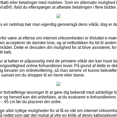
kortkøb eller betalinger med mobilen. Som en alternativ mulighed
ViaBill, ifald du efterspørger at afbetale betalingen i flere bidder.
hos en netshop bør man egentlig gennemgå dens vilkår, dog er de
or være at efterse om internet virksomheden er tilsluttet e-mærk
ken accepterer de danske love, og at netbutikken fra tid til anden
ådet. Dette er desuden din mulighed for at blive assisteret, for
it køb.
vi at køber er påpasselig med de primære vilkår der kan have be
ngsrettighed online forhandleren lover. På grund af dette er 
ig bevarer sin ordrekvittering, så man senere vil kunne bekræfte
, uanset om du shopper til en herre eller dame.
r fortræffelige løsninger til at gøre dig bekendt med adskillige
r og herved kan det anbefales, at du evaluerer e-forhandleren
 – 45 cm før du placerer din ordre.
ige altid nyttige muligheder for at få en idé om internet virksom
å nettet som gør det muligt at ytre en kritik af deres købsopleve