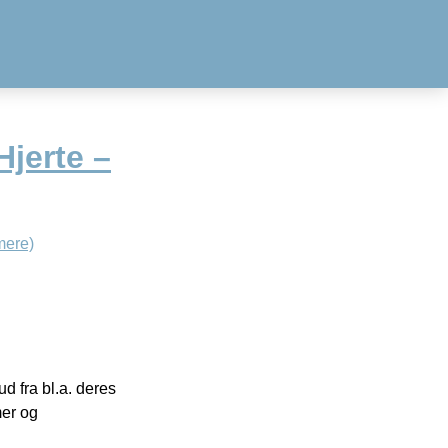
Hjerte –
mere)
 fra bl.a. deres
mer og