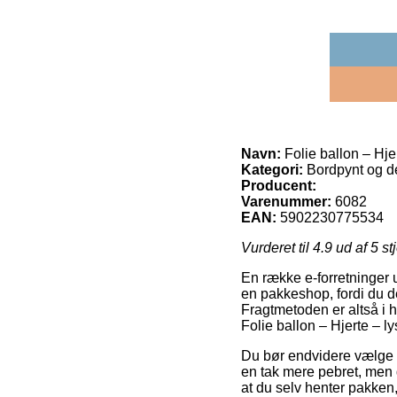
Navn:
Folie ballon – Hje
Kategori:
Bordpynt og de
Producent:
Varenummer:
6082
EAN:
5902230775534
Vurderet til
4.9
ud af 5 st
En række e-forretninger u
en pakkeshop, fordi du d
Fragtmetoden er altså i h
Folie ballon – Hjerte – l
Du bør endvidere vælge at
en tak mere pebret, men d
at du selv henter pakken,