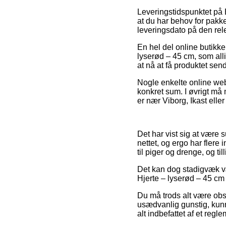
Leveringstidspunktet på B
at du har behov for pakke
leveringsdato på den rel
En hel del online butikke
lyserød – 45 cm, som all
at nå at få produktet sen
Nogle enkelte online webs
konkret sum. I øvrigt m
er nær Viborg, Ikast eller
Det har vist sig at være 
nettet, og ergo har flere
til piger og drenge, og t
Det kan dog stadigvæk væ
Hjerte – lyserød – 45 cm 
Du må trods alt være obs 
usædvanlig gunstig, kunne
alt indbefattet af et regl