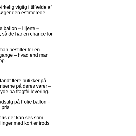
elig vigtig i tilfælde af
ersøger den estimerede
e ballon – Hjerte –
, så de har en chance for
an bestiller for en
e gange – hvad end man
op.
andt flere butikker på
riserne på deres varer –
de på fragtfri levering.
udsalg på Folie ballon –
 pris.
 pris der kan ses som
linger med kort er trods