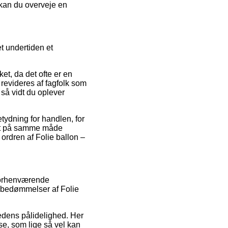
 kan du overveje en
t undertiden et
et, da det ofte er en
 revideres af fagfolk som
 så vidt du oplever
tydning for handlen, for
det på samme måde
 ordren af Folie ballon –
 forhenværende
s bedømmelser af Folie
hedens pålidelighed. Her
lse, som lige så vel kan