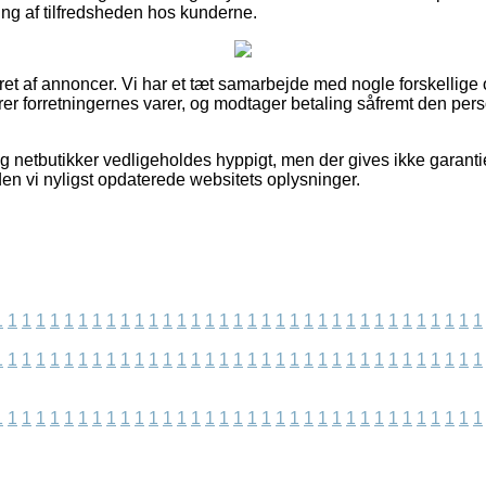
jning af tilfredsheden hos kunderne.
ret af annoncer. Vi har et tæt samarbejde med nogle forskellige o
r forretningernes varer, og modtager betaling såfremt den pers
g netbutikker vedligeholdes hyppigt, men der gives ikke garantie
iden vi nyligst opdaterede websitets oplysninger.
1
1
1
1
1
1
1
1
1
1
1
1
1
1
1
1
1
1
1
1
1
1
1
1
1
1
1
1
1
1
1
1
1
1
1
1
1
1
1
1
1
1
1
1
1
1
1
1
1
1
1
1
1
1
1
1
1
1
1
1
1
1
1
1
1
1
1
1
1
1
1
1
1
1
1
1
1
1
1
1
1
1
1
1
1
1
1
1
1
1
1
1
1
1
1
1
1
1
1
1
1
1
1
1
1