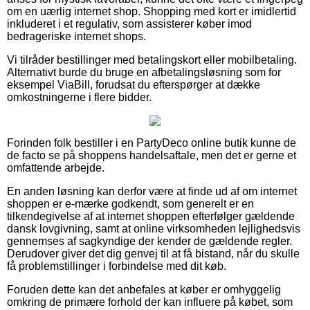
om en uærlig internet shop. Shopping med kort er imidlertid
inkluderet i et regulativ, som assisterer køber imod
bedrageriske internet shops.
Vi tilråder bestillinger med betalingskort eller mobilbetaling.
Alternativt burde du bruge en afbetalingsløsning som for
eksempel ViaBill, forudsat du efterspørger at dække
omkostningerne i flere bidder.
Forinden folk bestiller i en PartyDeco online butik kunne de
de facto se på shoppens handelsaftale, men det er gerne et
omfattende arbejde.
En anden løsning kan derfor være at finde ud af om internet
shoppen er e-mærke godkendt, som generelt er en
tilkendegivelse af at internet shoppen efterfølger gældende
dansk lovgivning, samt at online virksomheden lejlighedsvis
gennemses af sagkyndige der kender de gældende regler.
Derudover giver det dig genvej til at få bistand, når du skulle
få problemstillinger i forbindelse med dit køb.
Foruden dette kan det anbefales at køber er omhyggelig
omkring de primære forhold der kan influere på købet, som