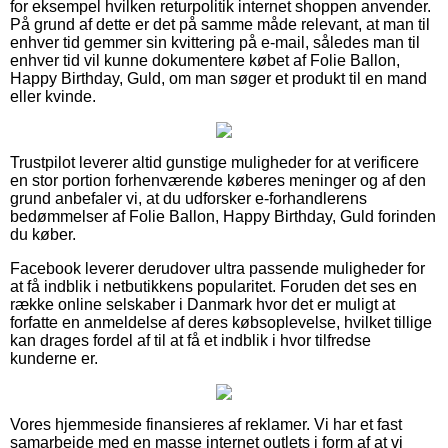
for eksempel hvilken returpolitik internet shoppen anvender.
På grund af dette er det på samme måde relevant, at man til
enhver tid gemmer sin kvittering på e-mail, således man til
enhver tid vil kunne dokumentere købet af Folie Ballon,
Happy Birthday, Guld, om man søger et produkt til en mand
eller kvinde.
Trustpilot leverer altid gunstige muligheder for at verificere
en stor portion forhenværende køberes meninger og af den
grund anbefaler vi, at du udforsker e-forhandlerens
bedømmelser af Folie Ballon, Happy Birthday, Guld forinden
du køber.
Facebook leverer derudover ultra passende muligheder for
at få indblik i netbutikkens popularitet. Foruden det ses en
række online selskaber i Danmark hvor det er muligt at
forfatte en anmeldelse af deres købsoplevelse, hvilket tillige
kan drages fordel af til at få et indblik i hvor tilfredse
kunderne er.
Vores hjemmeside finansieres af reklamer. Vi har et fast
samarbejde med en masse internet outlets i form af at vi