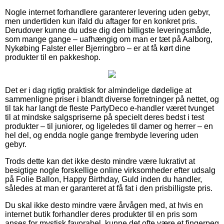
Nogle internet forhandlere garanterer levering uden gebyr,
men undertiden kun ifald du aftager for en konkret pris.
Derudover kunne du udse dig den billigste leveringsmåde,
som mange gange – uafhængig om man er tæt på Aalborg,
Nykøbing Falster eller Bjerringbro – er at få kørt dine
produkter til en pakkeshop.
Det er i dag rigtig praktisk for almindelige dødelige at
sammenligne priser i blandt diverse forretninger på nettet, og
til tak har langt de fleste PartyDeco e-handler været tvunget
til at mindske salgspriserne på specielt deres bedst i test
produkter – til juniorer, og ligeledes til damer og herrer – en
hel del, og endda nogle gange frembyde levering uden
gebyr.
Trods dette kan det ikke desto mindre være lukrativt at
besigtige nogle forskellige online virksomheder efter udsalg
på Folie Ballon, Happy Birthday, Guld inden du handler,
således at man er garanteret at få fat i den prisbilligste pris.
Du skal ikke desto mindre være årvågen med, at hvis en
internet butik forhandler deres produkter til en pris som
anses for mystisk favorabel, kunne det ofte være et fingerpeg