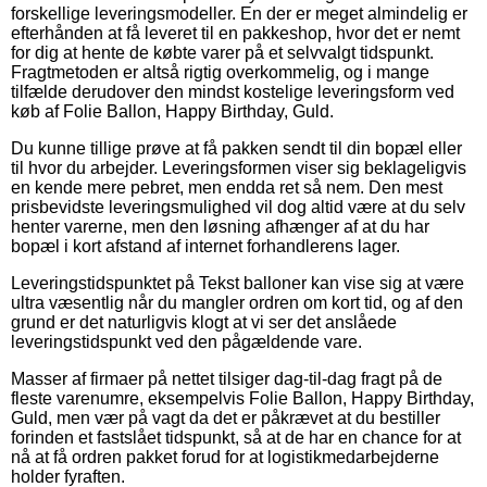
forskellige leveringsmodeller. En der er meget almindelig er
efterhånden at få leveret til en pakkeshop, hvor det er nemt
for dig at hente de købte varer på et selvvalgt tidspunkt.
Fragtmetoden er altså rigtig overkommelig, og i mange
tilfælde derudover den mindst kostelige leveringsform ved
køb af Folie Ballon, Happy Birthday, Guld.
Du kunne tillige prøve at få pakken sendt til din bopæl eller
til hvor du arbejder. Leveringsformen viser sig beklageligvis
en kende mere pebret, men endda ret så nem. Den mest
prisbevidste leveringsmulighed vil dog altid være at du selv
henter varerne, men den løsning afhænger af at du har
bopæl i kort afstand af internet forhandlerens lager.
Leveringstidspunktet på Tekst balloner kan vise sig at være
ultra væsentlig når du mangler ordren om kort tid, og af den
grund er det naturligvis klogt at vi ser det anslåede
leveringstidspunkt ved den pågældende vare.
Masser af firmaer på nettet tilsiger dag-til-dag fragt på de
fleste varenumre, eksempelvis Folie Ballon, Happy Birthday,
Guld, men vær på vagt da det er påkrævet at du bestiller
forinden et fastslået tidspunkt, så at de har en chance for at
nå at få ordren pakket forud for at logistikmedarbejderne
holder fyraften.