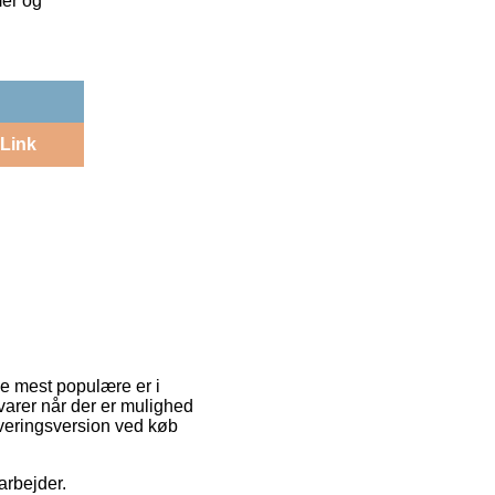
mer og
Link
 de mest populære er i
e varer når der er mulighed
everingsversion ved køb
 arbejder.