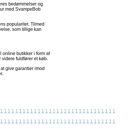
køberes bedømmelser og
 figur med SvampeBob
ens popularitet. Tilmed
else, som tillige kan
online butikker i form af
 videre fuldfører et køb.
 at give garantier imod
r.
1
1
1
1
1
1
1
1
1
1
1
1
1
1
1
1
1
1
1
1
1
1
1
1
1
1
1
1
1
1
1
1
1
1
1
1
1
1
1
1
1
1
1
1
1
1
1
1
1
1
1
1
1
1
1
1
1
1
1
1
1
1