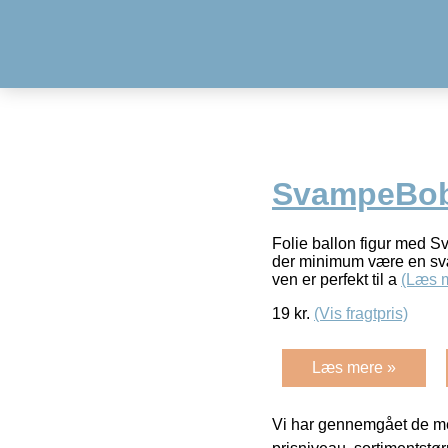
SvampeBob F
Folie ballon figur med 
der minimum være en svæv
ven er perfekt til a
(Læs 
19
kr.
(Vis fragtpris)
Læs mere »
Vi har gennemgået de mes