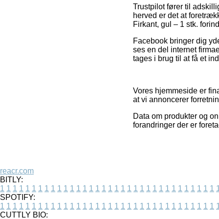
Trustpilot fører til adsk
herved er det at foretræ
Firkant, gul – 1 stk. fori
Facebook bringer dig yder
ses en del internet firma
tages i brug til at få et i
Vores hjemmeside er fina
at vi annoncerer forretni
Data om produkter og onli
forandringer der er fore
reacr.com
BITLY:
1
1
1
1
1
1
1
1
1
1
1
1
1
1
1
1
1
1
1
1
1
1
1
1
1
1
1
1
1
1
1
1
1
1
SPOTIFY:
1
1
1
1
1
1
1
1
1
1
1
1
1
1
1
1
1
1
1
1
1
1
1
1
1
1
1
1
1
1
1
1
1
1
CUTTLY BIO: