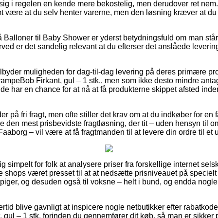
ig i regelen en kende mere bekostelig, men derudover ret nem. 
mt være at du selv henter varerne, men den løsning kræver at du 
Balloner til Baby Shower er yderst betydningsfuld om man står
erved er det sandelig relevant at du efterser det anslåede leverin
tilbyder muligheden for dag-til-dag levering på deres primære p
vampeBob Firkant, gul – 1 stk., men som ikke desto mindre antage
at de har en chance for at nå at få produkterne skippet afsted in
er på fri fragt, men ofte stiller det krav om at du indkøber for en
e den mest prisbevidste fragtløsning, der tit – uden hensyn til
Faaborg – vil være at få fragtmanden til at levere din ordre til et
ig simpelt for folk at analysere priser fra forskellige internet sel
ne shops været presset til at at nedsætte prisniveauet på specielt 
 piger, og desuden også til voksne – helt i bund, og endda nogle
rtid blive gavnligt at inspicere nogle netbutikker efter rabatkode
ul – 1 stk. forinden du gennemfører dit køb, så man er sikker 