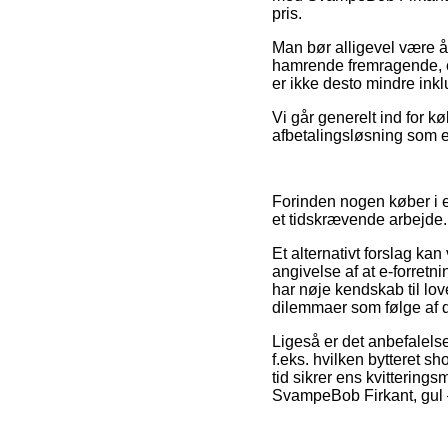
pris.
Man bør alligevel være år
hamrende fremragende, er
er ikke desto mindre ink
Vi går generelt ind for 
afbetalingsløsning som e
Forinden nogen køber i e
et tidskrævende arbejde.
Et alternativt forslag k
angivelse af at e-forretni
har nøje kendskab til lov
dilemmaer som følge af d
Ligeså er det anbefalels
f.eks. hvilken bytteret
tid sikrer ens kvittering
SvampeBob Firkant, gul – 