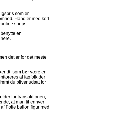
algspris som er
ksomhed. Handler med kort
 online shops.
 benytte en
enere.
en det er for det meste
dkendt, som bør være en
nitoreres af fagfolk der
remt du bliver udsat for
lder for transaktionen,
nde, at man til enhver
 af Folie ballon figur med