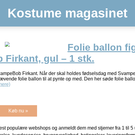
Kostume magasinet
Folie ballon f
irkant, gul – 1 stk.
SvampeBob Firkant. Når der skal holdes fødselsdag med Svampe
ende folie ballon til at pynte op med. Den her søde folie ball
mere)
Køb nu »
t populære webshops og anmeldt dem med stjerner fra 1 til 5 ud