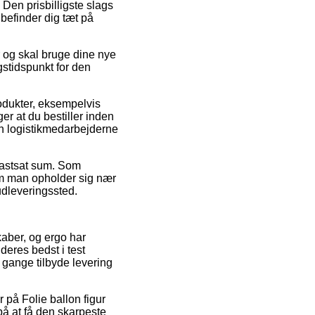
Den prisbilligste slags
befinder dig tæt på
 og skal bruge dine nye
gstidspunkt for den
rodukter, eksempelvis
r at du bestiller inden
den logistikmedarbejderne
 fastsat sum. Som
 om man opholder sig nær
 udleveringssted.
skaber, og ergo har
deres bedst i test
 gange tilbyde levering
r på Folie ballon figur
på at få den skarpeste