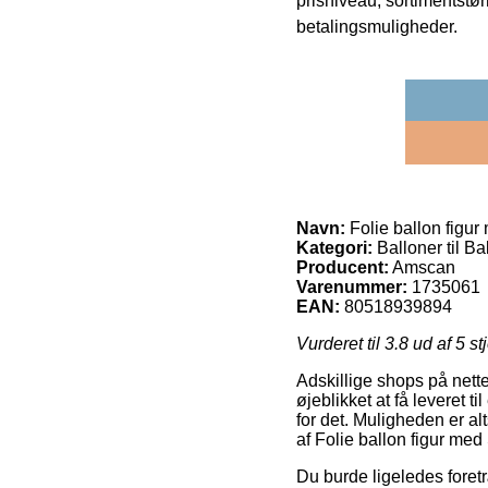
prisniveau, sortimentstø
betalingsmuligheder.
Navn:
Folie ballon figur
Kategori:
Balloner til B
Producent:
Amscan
Varenummer:
1735061
EAN:
80518939894
Vurderet til
3.8
ud af 5 st
Adskillige shops på nettet
øjeblikket at få leveret t
for det. Muligheden er al
af Folie ballon figur med
Du burde ligeledes foretræ