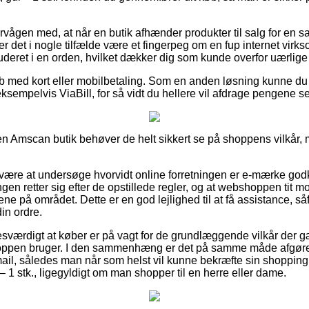
vågen med, at når en butik afhænder produkter til salg for en s
 det i nogle tilfælde være et fingerpeg om en fup internet vir
luderet i en orden, hvilket dækker dig som kunde overfor uærlige
køb med kort eller mobilbetaling. Som en anden løsning kunne du
ksempelvis ViaBill, for så vidt du hellere vil afdrage pengene s
n Amscan butik behøver de helt sikkert se på shoppens vilkår, m
an være at undersøge hvorvidt online forretningen er e-mærke go
ngen retter sig efter de opstillede regler, og at webshoppen tit mo
ene på området. Dette er en god lejlighed til at få assistance, såf
in ordre.
esværdigt at køber er på vagt for de grundlæggende vilkår der gæ
 shoppen bruger. I den sammenhæng er det på samme måde afgøre
smail, således man når som helst vil kunne bekræfte sin shopping
1 stk., ligegyldigt om man shopper til en herre eller dame.