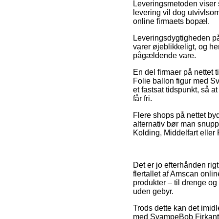
Leveringsmetoden viser s
levering vil dog utvivlso
online firmaets bopæl.
Leveringsdygtigheden på 
varer øjeblikkeligt, og h
pågældende vare.
En del firmaer på nettet 
Folie ballon figur med S
et fastsat tidspunkt, så 
får fri.
Flere shops på nettet byd
alternativ bør man snupp
Kolding, Middelfart eller 
Det er jo efterhånden rigt
flertallet af Amscan onli
produkter – til drenge og
uden gebyr.
Trods dette kan det imidle
med SvampeBob Firkant, g