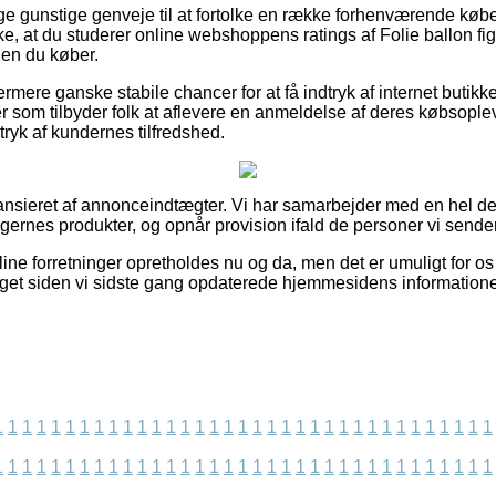
illige gunstige genveje til at fortolke en række forhenværende 
kke, at du studerer online webshoppens ratings af Folie ballon
nden du køber.
mere ganske stabile chancer for at få indtryk af internet butikk
er som tilbyder folk at aflevere en anmeldelse af deres købsoplev
ndtryk af kundernes tilfredshed.
nsieret af annonceindtægter. Vi har samarbejder med en hel del 
ngernes produkter, og opnår provision ifald de personer vi sender
ne forretninger opretholdes nu og da, men det er umuligt for os
taget siden vi sidste gang opdaterede hjemmesidens informatione
1
1
1
1
1
1
1
1
1
1
1
1
1
1
1
1
1
1
1
1
1
1
1
1
1
1
1
1
1
1
1
1
1
1
1
1
1
1
1
1
1
1
1
1
1
1
1
1
1
1
1
1
1
1
1
1
1
1
1
1
1
1
1
1
1
1
1
1
1
1