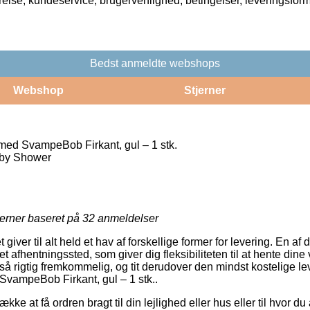
rrelse, kundeservice, brugervenlighed, betingelser, leveringsfor
Bedst anmeldte webshops
Webshop
Stjerner
 med SvampeBob Firkant, gul – 1 stk.
aby Shower
jerner baseret på
32
anmeldelser
 giver til alt held et hav af forskellige former for levering. En af
il et afhentningssted, som giver dig fleksibiliteten til at hente din
tså rigtig fremkommelig, og tit derudover den mindst kostelige l
 SvampeBob Firkant, gul – 1 stk..
kke at få ordren bragt til din lejlighed eller hus eller til hvor du