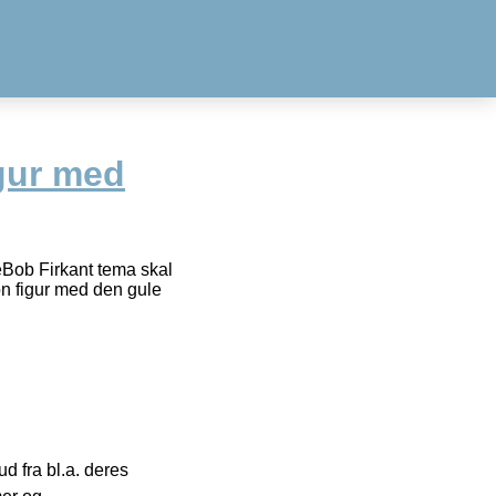
igur med
Bob Firkant tema skal
on figur med den gule
 fra bl.a. deres