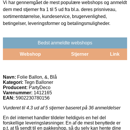
Vi har gennemgået de mest populære webshops og anmeldt
dem med stjerner fra 1 til 5 ud fra bl.a. deres prisniveau,
sortimentstørrelse, kundeservice, brugervenlighed,
betingelser, leveringsformer og betalingsmuligheder.
Bedst anmeldte webshops
Webshop
Stjerner
Link
Navn:
Folie Ballon, &, Blå
Kategori:
Tegn Balloner
Producent:
PartyDeco
Varenummer:
1412165
EAN:
5902230780156
Vurderet til
4.3
ud af 5 stjerner baseret på
36
anmeldelser
En del internet handler tildeler heldigvis en hel del
forskellige leveringsløsninger. En af de mest benyttede er
p.t. at få sendt til en pakkeshop, så du selv kan hente dine