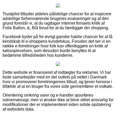
Trustpilot tilbyder aldeles pålidelige chancer for at inspicere
adskillige forhenværende brugeres evalueringer og af den
grund foreslår vi, at du iagttager internet firmaets kritik af
Folie Ballon, &, Blå forud for at du færdiggør din shopping.
Facebook byder på for øvrigt ganske habile chancer for at få
kendskab til e-shoppens kundefokus. Foruden det ser vi en
række e-forretninger hvor folk kan offentliggøre en kritik af
købsoplevelsen, som desuden burde benyttes til at
bedømme tilfredsheden hos kunderne.
Dette website er finansieret af indtægter fra reklamer. Vi har
faste samarbejder med en del outlets på nettet i Danmark
hvor vi promoverer forretningernes tilbud, og tjener honorar i
tilfælde af at en bruger fra vores side gennemfører et indkøb.
Orientering omkring varer og e-handler ajourføres
rutinemæssigt, men vi ønsker ikke at blive stillet ansvarlig for
modifikationer der er implementeret siden sidste opdatering
af websitets data.