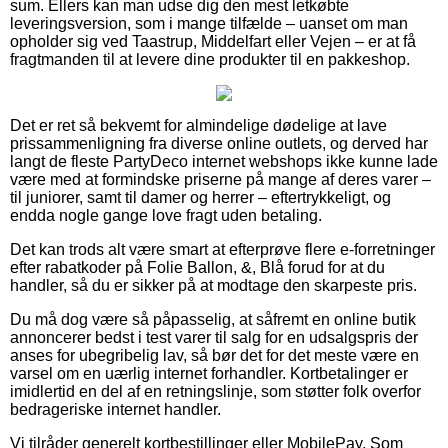
sum. Ellers kan man udse dig den mest letkøbte
leveringsversion, som i mange tilfælde – uanset om man
opholder sig ved Taastrup, Middelfart eller Vejen – er at få
fragtmanden til at levere dine produkter til en pakkeshop.
Det er ret så bekvemt for almindelige dødelige at lave
prissammenligning fra diverse online outlets, og derved har
langt de fleste PartyDeco internet webshops ikke kunne lade
være med at formindske priserne på mange af deres varer –
til juniorer, samt til damer og herrer – eftertrykkeligt, og
endda nogle gange love fragt uden betaling.
Det kan trods alt være smart at efterprøve flere e-forretninger
efter rabatkoder på Folie Ballon, &, Blå forud for at du
handler, så du er sikker på at modtage den skarpeste pris.
Du må dog være så påpasselig, at såfremt en online butik
annoncerer bedst i test varer til salg for en udsalgspris der
anses for ubegribelig lav, så bør det for det meste være en
varsel om en uærlig internet forhandler. Kortbetalinger er
imidlertid en del af en retningslinje, som støtter folk overfor
bedrageriske internet handler.
Vi tilråder generelt kortbestillinger eller MobilePay. Som