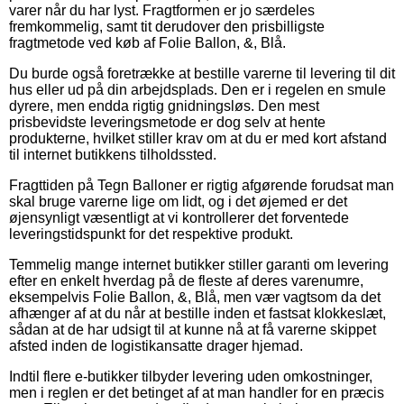
varer når du har lyst. Fragtformen er jo særdeles
fremkommelig, samt tit derudover den prisbilligste
fragtmetode ved køb af Folie Ballon, &, Blå.
Du burde også foretrække at bestille varerne til levering til dit
hus eller ud på din arbejdsplads. Den er i regelen en smule
dyrere, men endda rigtig gnidningsløs. Den mest
prisbevidste leveringsmetode er dog selv at hente
produkterne, hvilket stiller krav om at du er med kort afstand
til internet butikkens tilholdssted.
Fragttiden på Tegn Balloner er rigtig afgørende forudsat man
skal bruge varerne lige om lidt, og i det øjemed er det
øjensynligt væsentligt at vi kontrollerer det forventede
leveringstidspunkt for det respektive produkt.
Temmelig mange internet butikker stiller garanti om levering
efter en enkelt hverdag på de fleste af deres varenumre,
eksempelvis Folie Ballon, &, Blå, men vær vagtsom da det
afhænger af at du når at bestille inden et fastsat klokkeslæt,
sådan at de har udsigt til at kunne nå at få varerne skippet
afsted inden de logistikansatte drager hjemad.
Indtil flere e-butikker tilbyder levering uden omkostninger,
men i reglen er det betinget af at man handler for en præcis