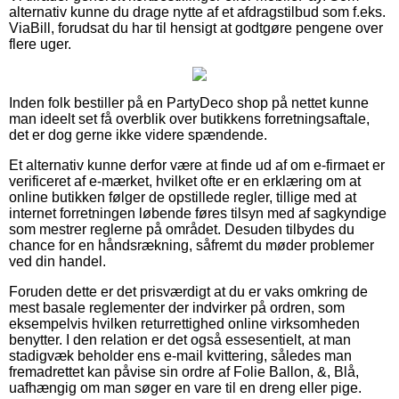
alternativ kunne du drage nytte af et afdragstilbud som f.eks.
ViaBill, forudsat du har til hensigt at godtgøre pengene over
flere uger.
Inden folk bestiller på en PartyDeco shop på nettet kunne
man ideelt set få overblik over butikkens forretningsaftale,
det er dog gerne ikke videre spændende.
Et alternativ kunne derfor være at finde ud af om e-firmaet er
verificeret af e-mærket, hvilket ofte er en erklæring om at
online butikken følger de opstillede regler, tillige med at
internet forretningen løbende føres tilsyn med af sagkyndige
som mestrer reglerne på området. Desuden tilbydes du
chance for en håndsrækning, såfremt du møder problemer
ved din handel.
Foruden dette er det prisværdigt at du er vaks omkring de
mest basale reglementer der indvirker på ordren, som
eksempelvis hvilken returrettighed online virksomheden
benytter. I den relation er det også essesentielt, at man
stadigvæk beholder ens e-mail kvittering, således man
fremadrettet kan påvise sin ordre af Folie Ballon, &, Blå,
uafhængig om man søger en vare til en dreng eller pige.