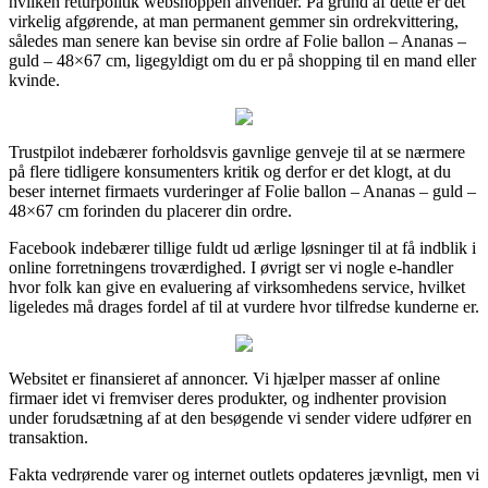
hvilken returpolitik webshoppen anvender. På grund af dette er det
virkelig afgørende, at man permanent gemmer sin ordrekvittering,
således man senere kan bevise sin ordre af Folie ballon – Ananas –
guld – 48×67 cm, ligegyldigt om du er på shopping til en mand eller
kvinde.
Trustpilot indebærer forholdsvis gavnlige genveje til at se nærmere
på flere tidligere konsumenters kritik og derfor er det klogt, at du
beser internet firmaets vurderinger af Folie ballon – Ananas – guld –
48×67 cm forinden du placerer din ordre.
Facebook indebærer tillige fuldt ud ærlige løsninger til at få indblik i
online forretningens troværdighed. I øvrigt ser vi nogle e-handler
hvor folk kan give en evaluering af virksomhedens service, hvilket
ligeledes må drages fordel af til at vurdere hvor tilfredse kunderne er.
Websitet er finansieret af annoncer. Vi hjælper masser af online
firmaer idet vi fremviser deres produkter, og indhenter provision
under forudsætning af at den besøgende vi sender videre udfører en
transaktion.
Fakta vedrørende varer og internet outlets opdateres jævnligt, men vi