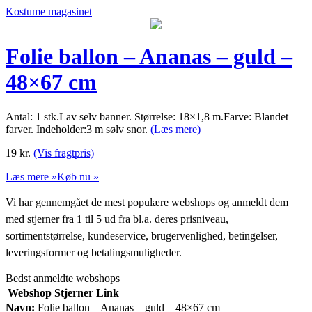
Kostume magasinet
Folie ballon – Ananas – guld –
48×67 cm
Antal: 1 stk.Lav selv banner. Størrelse: 18×1,8 m.Farve: Blandet
farver. Indeholder:3 m sølv snor.
(Læs mere)
19
kr.
(Vis fragtpris)
Læs mere »
Køb nu »
Vi har gennemgået de mest populære webshops og anmeldt dem
med stjerner fra 1 til 5 ud fra bl.a. deres prisniveau,
sortimentstørrelse, kundeservice, brugervenlighed, betingelser,
leveringsformer og betalingsmuligheder.
Bedst anmeldte webshops
Webshop
Stjerner
Link
Navn:
Folie ballon – Ananas – guld – 48×67 cm