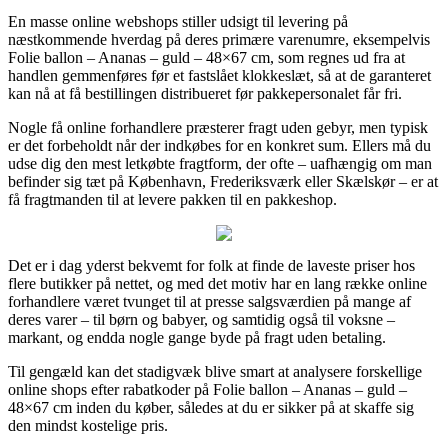
En masse online webshops stiller udsigt til levering på
næstkommende hverdag på deres primære varenumre, eksempelvis
Folie ballon – Ananas – guld – 48×67 cm, som regnes ud fra at
handlen gemmenføres før et fastslået klokkeslæt, så at de garanteret
kan nå at få bestillingen distribueret før pakkepersonalet får fri.
Nogle få online forhandlere præsterer fragt uden gebyr, men typisk
er det forbeholdt når der indkøbes for en konkret sum. Ellers må du
udse dig den mest letkøbte fragtform, der ofte – uafhængig om man
befinder sig tæt på København, Frederiksværk eller Skælskør – er at
få fragtmanden til at levere pakken til en pakkeshop.
Det er i dag yderst bekvemt for folk at finde de laveste priser hos
flere butikker på nettet, og med det motiv har en lang række online
forhandlere været tvunget til at presse salgsværdien på mange af
deres varer – til børn og babyer, og samtidig også til voksne –
markant, og endda nogle gange byde på fragt uden betaling.
Til gengæld kan det stadigvæk blive smart at analysere forskellige
online shops efter rabatkoder på Folie ballon – Ananas – guld –
48×67 cm inden du køber, således at du er sikker på at skaffe sig
den mindst kostelige pris.