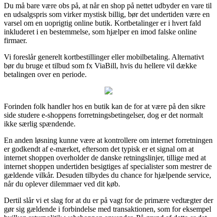
Du må bare være obs på, at når en shop på nettet udbyder en vare til
en udsalgspris som virker mystisk billig, bør det undertiden være en
varsel om en uoprigtig online butik. Kortbetalinger er i hvert fald
inkluderet i en bestemmelse, som hjælper en imod falske online
firmaer.
Vi foreslår generelt kortbestillinger eller mobilbetaling. Alternativt
bør du bruge et tilbud som fx ViaBill, hvis du hellere vil dække
betalingen over en periode.
Forinden folk handler hos en butik kan de for at være på den sikre
side studere e-shoppens forretningsbetingelser, dog er det normalt
ikke særlig spændende.
En anden løsning kunne være at kontrollere om internet forretningen
er godkendt af e-mærket, eftersom det typisk er et signal om at
internet shoppen overholder de danske retningslinjer, tillige med at
internet shoppen undertiden besigtiges af specialister som mestrer de
gældende vilkår. Desuden tilbydes du chance for hjælpende service,
når du oplever dilemmaer ved dit køb.
Dertil slår vi et slag for at du er på vagt for de primære vedtægter der
gør sig gældende i forbindelse med transaktionen, som for eksempel