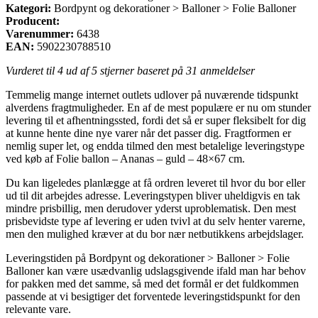
Kategori:
Bordpynt og dekorationer > Balloner > Folie Balloner
Producent:
Varenummer:
6438
EAN:
5902230788510
Vurderet til
4
ud af 5 stjerner baseret på
31
anmeldelser
Temmelig mange internet outlets udlover på nuværende tidspunkt
alverdens fragtmuligheder. En af de mest populære er nu om stunder
levering til et afhentningssted, fordi det så er super fleksibelt for dig
at kunne hente dine nye varer når det passer dig. Fragtformen er
nemlig super let, og endda tilmed den mest betalelige leveringstype
ved køb af Folie ballon – Ananas – guld – 48×67 cm.
Du kan ligeledes planlægge at få ordren leveret til hvor du bor eller
ud til dit arbejdes adresse. Leveringstypen bliver uheldigvis en tak
mindre prisbillig, men derudover yderst uproblematisk. Den mest
prisbevidste type af levering er uden tvivl at du selv henter varerne,
men den mulighed kræver at du bor nær netbutikkens arbejdslager.
Leveringstiden på Bordpynt og dekorationer > Balloner > Folie
Balloner kan være usædvanlig udslagsgivende ifald man har behov
for pakken med det samme, så med det formål er det fuldkommen
passende at vi besigtiger det forventede leveringstidspunkt for den
relevante vare.