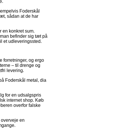
e.
sempelvis Foderskål
æt, sådan at de har
for en konkret sum.
 man befinder sig tæt på
il et udleveringssted.
e forretninger, og ergo
erne – til drenge og
fri levering.
 på Foderskål metal, dia
alg for en udsalgspris
alsk internet shop. Køb
øberen overfor falske
 overveje en
 omgange.