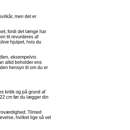
vilkår, men det er
t, fordi det længe har
en tit revurderes af
blive hjulpet, hvis du
ndlen, eksempelvis
man altid beholder ens
uden hensyn til om du er
s kritik og på grund af
a 22 cm før du lægger din
 troværdighed. Tilmed
else, hvilket lige så vel