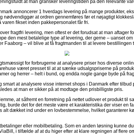
meningsfuldt at man gransker leveringstiden på den relevante var
mark annoncerer 1 hverdags levering på mange produkter, ek
g nødvendiggør at ordren gennemføres før et nøjagtigt klokkesl
få varen fikset inden pakkepersonalet får fri.
s lover fragtfri levering, men oftest er det forudsat at man aftager 
ppe den mest betalelige type af levering, der gerne – uanset om
Faaborg – vil blive at få fragtmanden til at levere bestillingen t
igtsmæssigt for forbrugerne at analysere priser hos diverse onlin
arehuse været presset til at at sænke udsalgspriserne på produkt
 damer og herrer – helt i bund, og endda nogle gange byde på fragt
ig smart at analysere visse internet shops i Danmark efter tilbud
edes at man er sikker på at modtage den prisbilligste pris.
lemme, at såfremt en forretning på nettet udlover et produkt til s
tig, burde det for det meste være et karakteristika der viser en f
ds alt dækket ind under en lovbestemmelse, hvilket garanterer k
rtbetalinger eller mobilbetaling. Som en anden løsning kunne du
ViaBill, i tilfælde af at du higer efter at klare regningen af flere