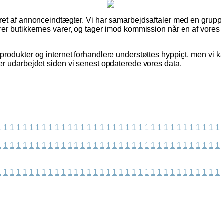
eret af annonceindtægter. Vi har samarbejdsaftaler med en grupp
r butikkernes varer, og tager imod kommission når en af vores
rodukter og internet forhandlere understøttes hyppigt, men vi 
er udarbejdet siden vi senest opdaterede vores data.
1
1
1
1
1
1
1
1
1
1
1
1
1
1
1
1
1
1
1
1
1
1
1
1
1
1
1
1
1
1
1
1
1
1
1
1
1
1
1
1
1
1
1
1
1
1
1
1
1
1
1
1
1
1
1
1
1
1
1
1
1
1
1
1
1
1
1
1
1
1
1
1
1
1
1
1
1
1
1
1
1
1
1
1
1
1
1
1
1
1
1
1
1
1
1
1
1
1
1
1
1
1
1
1
1