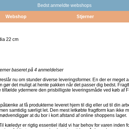
Bedst anmeldte webshops
Webshop
Stjerner
dia 22 cm
jerner baseret på
4
anmeldelser
reslår nu om stunder diverse leveringsformer. En der er meget anv
om gør det muligt at hente pakken når det passer dig bedst. Frag
 tilfælde ydermere den prisbilligste leveringsmåde ved køb af F
ænke at få produkterne leveret hjem til dig eller ud til din ar
, men samtidig særligt let. Den mest letkøbte fragtform kan ikke
 nødvendiggør at du bor i kort afstand af online shoppens lager.
l kæledyr er rigtig essentiel ifald vi har behov for varen inden f