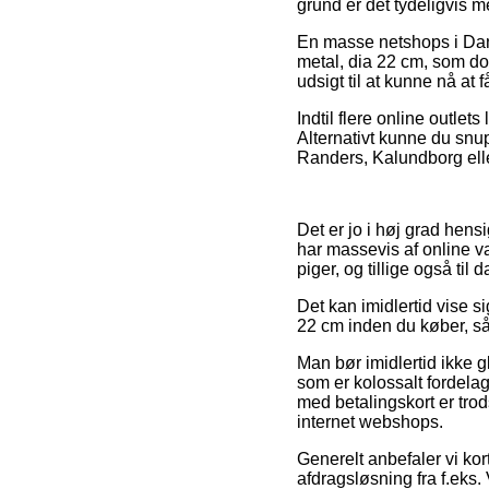
grund er det tydeligvis 
En masse netshops i Dan
metal, dia 22 cm, som do
udsigt til at kunne nå at 
Indtil flere online outlet
Alternativt kunne du snu
Randers, Kalundborg eller 
Det er jo i høj grad hens
har massevis af online v
piger, og tillige også til
Det kan imidlertid vise s
22 cm inden du køber, sål
Man bør imidlertid ikke g
som er kolossalt fordelag
med betalingskort er tro
internet webshops.
Generelt anbefaler vi ko
afdragsløsning fra f.eks. 