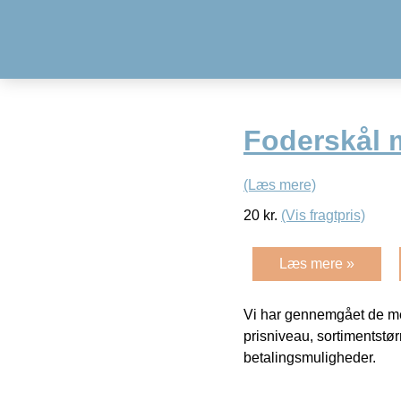
Foderskål m
(Læs mere)
20
kr.
(Vis fragtpris)
Læs mere »
Vi har gennemgået de mes
prisniveau, sortimentstø
betalingsmuligheder.