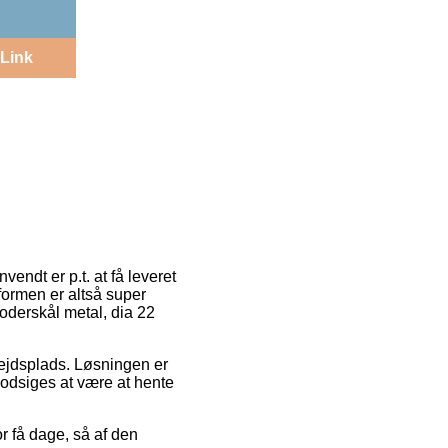
Link
endt er p.t. at få leveret
tformen er altså super
oderskål metal, dia 22
bejdsplads. Løsningen er
 modsiges at være at hente
or få dage, så af den