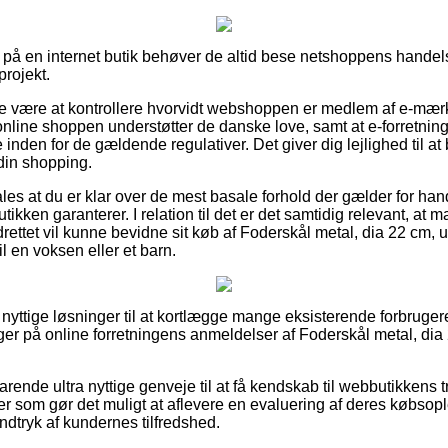
å en internet butik behøver de altid bese netshoppens handels
projekt.
e være at kontrollere hvorvidt webshoppen er medlem af e-mærke
 online shoppen understøtter de danske love, samt at e-forretning
e inden for de gældende regulativer. Det giver dig lejlighed til at 
din shopping.
es at du er klar over de mest basale forhold der gælder for ha
tikken garanterer. I relation til det er det samtidig relevant, at 
rettet vil kunne bevidne sit køb af Foderskål metal, dia 22 cm, 
il en voksen eller et barn.
å nyttige løsninger til at kortlægge mange eksisterende forbrugere
kigger på online forretningens anmeldelser af Foderskål metal, di
rende ultra nyttige genveje til at få kendskab til webbutikkens
 som gør det muligt at aflevere en evaluering af deres købsoplev
indtryk af kundernes tilfredshed.