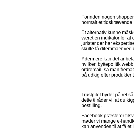
Forinden nogen shopper p
normalt et tidskrævende 
Et alternativ kunne måsk
været en indikator for at
jurister der har ekspertis
skulle få dilemmaer ved 
Ydermere kan det anbefal
hvilken byttepolitik webbu
ordremail, så man fremad
på udkig efter produkter t
Trustpilot byder på ret s
dette tilråder vi, at du 
bestilling.
Facebook præsterer tilsva
møder vi mange e-handler
kan anvendes til at få et 