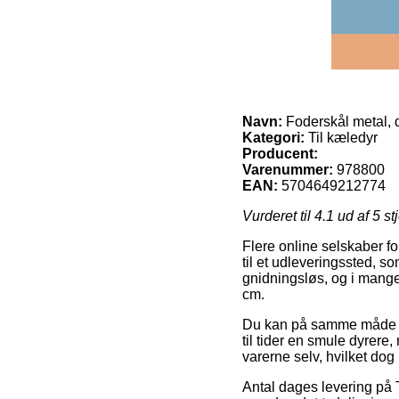
Navn:
Foderskål metal, 
Kategori:
Til kæledyr
Producent:
Varenummer:
978800
EAN:
5704649212774
Vurderet til
4.1
ud af 5 st
Flere online selskaber fo
til et udleveringssted, s
gnidningsløs, og i mange
cm.
Du kan på samme måde påt
til tider en smule dyrere
varerne selv, hvilket dog
Antal dages levering på Ti