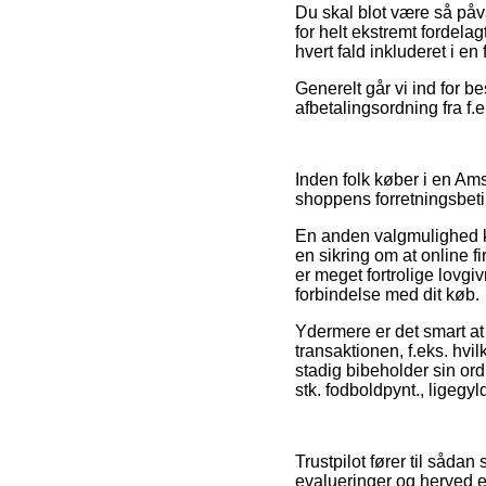
Du skal blot være så påvag
for helt ekstremt fordela
hvert fald inkluderet i en 
Generelt går vi ind for b
afbetalingsordning fra f.e
Inden folk køber i en Am
shoppens forretningsbetin
En anden valgmulighed ka
en sikring om at online fi
er meget fortrolige lovgi
forbindelse med dit køb.
Ydermere er det smart at
transaktionen, f.eks. hvi
stadig bibeholder sin or
stk. fodboldpynt., ligegy
Trustpilot fører til såda
evalueringer og herved er