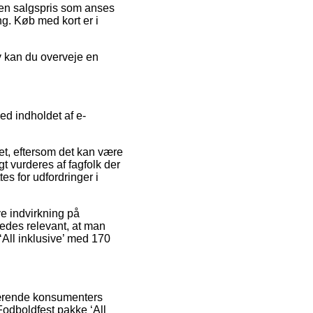
or en salgspris som anses
ng. Køb med kort er i
iv kan du overveje en
ed indholdet af e-
et, eftersom det kan være
gt vurderes af fagfolk der
es for udfordringer i
ve indvirkning på
eledes relevant, at man
‘All inklusive’ med 170
nuværende konsumenters
Fodboldfest pakke ‘All