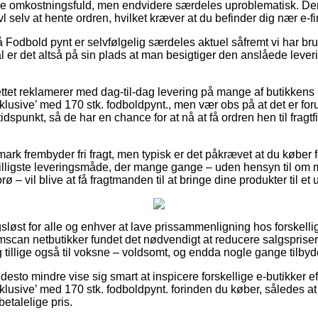
 omkostningsfuld, men endvidere særdeles uproblematisk. Den
vl selv at hente ordren, hvilket kræver at du befinder dig nær e-f
Fodbold pynt er selvfølgelig særdeles aktuel såfremt vi har brug
ål er det altså på sin plads at man besigtiger den anslåede leve
ttet reklamerer med dag-til-dag levering på mange af butikkens
klusive’ med 170 stk. fodboldpynt., men vær obs på at det er for
tidspunkt, så de har en chance for at nå at få ordren hen til fragtf
k frembyder fri fragt, men typisk er det påkrævet at du køber fo
billigste leveringsmåde, der mange gange – uden hensyn til om 
 – vil blive at få fragtmanden til at bringe dine produkter til et
løst for alle og enhver at lave prissammenligning hos forskellig
f Amscan netbutikker fundet det nødvendigt at reducere salgspris
 og tillige også til voksne – voldsomt, og endda nogle gange tilby
desto mindre vise sig smart at inspicere forskellige e-butikker e
klusive’ med 170 stk. fodboldpynt. forinden du køber, således a
etalelige pris.