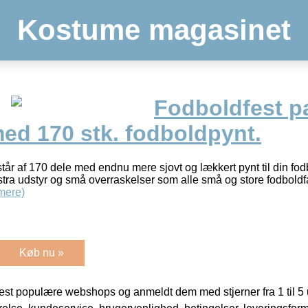
Kostume magasinet
Fodboldfest pa
med 170 stk. fodboldpynt.
står af 170 dele med endnu mere sjovt og lækkert pynt til din fod
ra udstyr og små overraskelser som alle små og store fodboldf
mere)
Køb nu »
t populære webshops og anmeldt dem med stjerner fra 1 til 5 ud