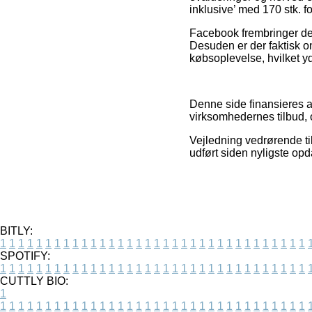
inklusive’ med 170 stk. f
Facebook frembringer der
Desuden er der faktisk on
købsoplevelse, hvilket yde
Denne side finansieres af
virksomhedernes tilbud, 
Vejledning vedrørende ti
udført siden nyligste opd
BITLY:
1
1
1
1
1
1
1
1
1
1
1
1
1
1
1
1
1
1
1
1
1
1
1
1
1
1
1
1
1
1
1
1
1
1
SPOTIFY:
1
1
1
1
1
1
1
1
1
1
1
1
1
1
1
1
1
1
1
1
1
1
1
1
1
1
1
1
1
1
1
1
1
1
CUTTLY BIO:
1
1
1
1
1
1
1
1
1
1
1
1
1
1
1
1
1
1
1
1
1
1
1
1
1
1
1
1
1
1
1
1
1
1
1