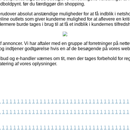
odboldpynt. før du færdiggør din shopping.
udover absolut anstændige muligheder for at få indblik i netsh
line outlets som giver kunderne mulighed for at aflevere en kriti
rmere burde tages i brug til at få et indblik i kundernes tilfreds
 annoncer. Vi har aftaler med en gruppe af forretninger på nette
og indtjener godtgørelse hvis en af de besøgende på vores webs
lbud og e-handler værnes om tit, men der tages forbehold for re
atering af vores oplysninger.
1
1
1
1
1
1
1
1
1
1
1
1
1
1
1
1
1
1
1
1
1
1
1
1
1
1
1
1
1
1
1
1
1
1
1
1
1
1
1
1
1
1
1
1
1
1
1
1
1
1
1
1
1
1
1
1
1
1
1
1
1
1
1
1
1
1
1
1
1
1
1
1
1
1
1
1
1
1
1
1
1
1
1
1
1
1
1
1
1
1
1
1
1
1
1
1
1
1
1
1
1
1
1
1
1