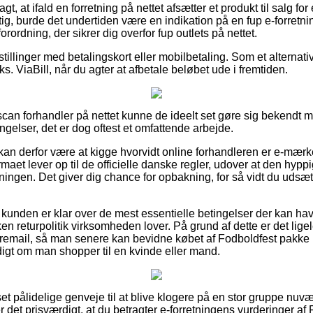
t, at ifald en forretning på nettet afsætter et produkt til salg f
gtig, burde det undertiden være en indikation på en fup e-forretni
forordning, der sikrer dig overfor fup outlets på nettet.
estillinger med betalingskort eller mobilbetaling. Som et alternat
ks. ViaBill, når du agter at afbetale beløbet ude i fremtiden.
scan forhandler på nettet kunne de ideelt set gøre sig bekendt m
gelser, det er dog oftest et omfattende arbejde.
n derfor være at kigge hvorvidt online forhandleren er e-mærk
rmaet lever op til de officielle danske regler, udover at den hyppi
vningen. Det giver dig chance for opbakning, for så vidt du udsætt
 kunden er klar over de mest essentielle betingelser der kan ha
lken returpolitik virksomheden lover. På grund af dette er det lig
dremail, så man senere kan bevidne købet af Fodboldfest pakke 
ldigt om man shopper til en kvinde eller mand.
n set pålidelige genveje til at blive klogere på en stor gruppe 
 det prisværdigt, at du betragter e-forretningens vurderinger af 