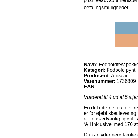
prisniveau, sortimentstø
betalingsmuligheder.
Navn:
Fodboldfest pakke 
Kategori:
Fodbold pynt
Producent:
Amscan
Varenummer:
1736309
EAN:
Vurderet til
4
ud af 5 stje
En del internet outlets 
er for øjeblikket leverin
er jo usædvanlig ligetil
‘All inklusive’ med 170 st
Du kan ydermere tænke ove