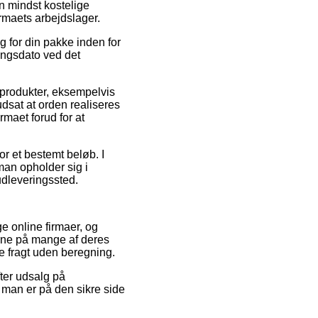
 mindst kostelige
irmaets arbejdslager.
 for din pakke inden for
ringsdato ved det
 produkter, eksempelvis
udsat at orden realiseres
irmaet forud for at
r et bestemt beløb. I
man opholder sig i
 udleveringssted.
e online firmaer, og
erne på mange af deres
de fragt uden beregning.
fter udsalg på
t man er på den sikre side