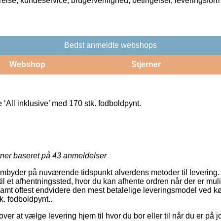
rrelse, kundeservice, brugervenlighed, betingelser, leveringsfor
Bedst anmeldte webshops
Webshop
Stjerner
‘All inklusive’ med 170 stk. fodboldpynt.
rner baseret på
43
anmeldelser
frembyder på nuværende tidspunkt alverdens metoder til levering.
g til et afhentningssted, hvor du kan afhente ordren når der er mu
, samt oftest endvidere den mest betalelige leveringsmodel ved 
k. fodboldpynt..
r at vælge levering hjem til hvor du bor eller til når du er på 