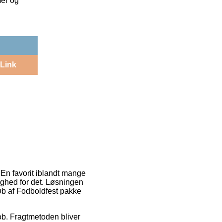
mer og
Link
 En favorit iblandt mange
lighed for det. Løsningen
køb af Fodboldfest pakke
job. Fragtmetoden bliver