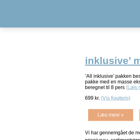
inklusive’ 
‘All inklusive’ pakken be
pakke med en masse ekst
beregnet til 8 pers
(Læs 
699
kr.
(Vis fragtpris)
Læs mere »
Vi har gennemgået de mes