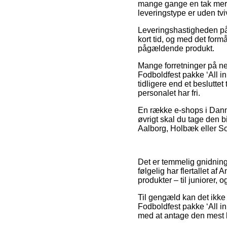
mange gange en tak mere
leveringstype er uden tvi
Leveringshastigheden på 
kort tid, og med det form
pågældende produkt.
Mange forretninger på ne
Fodboldfest pakke ‘All in
tidligere end et besluttet 
personalet har fri.
En række e-shops i Danmar
øvrigt skal du tage den 
Aalborg, Holbæk eller Sorø
Det er temmelig gnidnings
følgelig har flertallet a
produkter – til juniorer,
Til gengæld kan det ikke 
Fodboldfest pakke ‘All in
med at antage den mest b