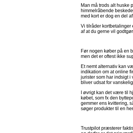
Man må trods alt huske p
himmelråbende beskeden, s
med kort er dog en del af
Vi tilråder kortbetalinger 
af at du gerne vil godtgø
Før nogen køber på en bu
men det er oftest ikke su
Et nemt alternativ kan væ
indikation om at online f
jurister som har indsigt 
bliver udsat for vanskeli
I øvrigt kan det være ti
købet, som fx den byttepol
gemmer ens kvittering, s
søger produkter til en he
Trustpilot præsterer fak