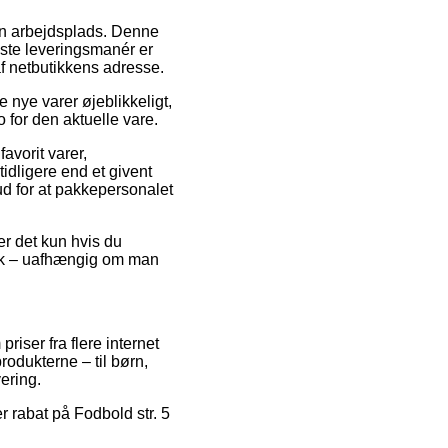
din arbejdsplads. Denne
dste leveringsmanér er
 af netbutikkens adresse.
 nye varer øjeblikkeligt,
o for den aktuelle vare.
avorit varer,
idligere end et givent
rud for at pakkepersonalet
er det kun hvis du
pisk – uafhængig om man
iser fra flere internet
rodukterne – til børn,
ering.
er rabat på Fodbold str. 5