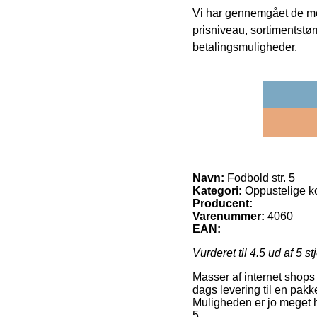
Vi har gennemgået de mes
prisniveau, sortimentstø
betalingsmuligheder.
Navn:
Fodbold str. 5
Kategori:
Oppustelige k
Producent:
Varenummer:
4060
EAN:
Vurderet til
4.5
ud af 5 st
Masser af internet shops 
dags levering til en pakk
Muligheden er jo meget h
5.