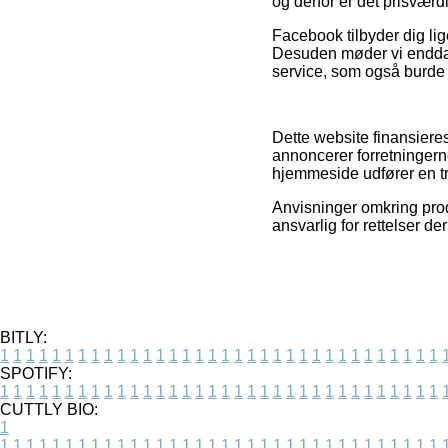
og derfor er det prisværdi
Facebook tilbyder dig lig
Desuden møder vi endda
service, som også burde u
Dette website finansieres
annoncerer forretningern
hjemmeside udfører en t
Anvisninger omkring prod
ansvarlig for rettelser d
BITLY:
1
1
1
1
1
1
1
1
1
1
1
1
1
1
1
1
1
1
1
1
1
1
1
1
1
1
1
1
1
1
1
1
1
1
SPOTIFY:
1
1
1
1
1
1
1
1
1
1
1
1
1
1
1
1
1
1
1
1
1
1
1
1
1
1
1
1
1
1
1
1
1
1
CUTTLY BIO:
1
1
1
1
1
1
1
1
1
1
1
1
1
1
1
1
1
1
1
1
1
1
1
1
1
1
1
1
1
1
1
1
1
1
1