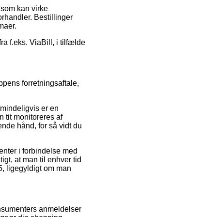
 som kan virke
rhandler. Bestillinger
maer.
a f.eks. ViaBill, i tilfælde
pens forretningsaftale,
lmindeligvis er en
 tit monitoreres af
ende hånd, for så vidt du
enter i forbindelse med
gt, at man til enhver tid
5, ligegyldigt om man
konsumenters anmeldelser