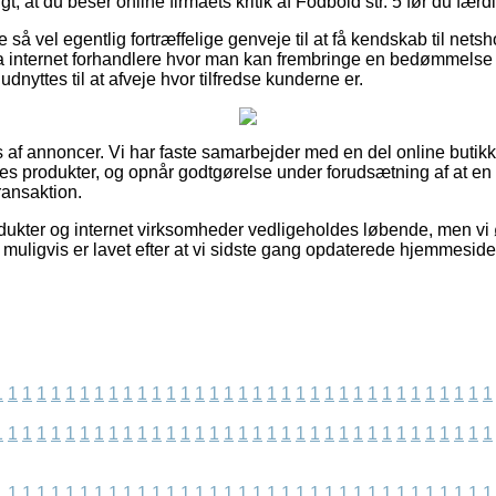
gt, at du beser online firmaets kritik af Fodbold str. 5 før du fær
e så vel egentlig fortræffelige genveje til at få kendskab til ne
 internet forhandlere hvor man kan frembringe en bedømmelse
dnyttes til at afveje hvor tilfredse kunderne er.
 af annoncer. Vi har faste samarbejder med en del online butikk
es produkter, og opnår godtgørelse under forudsætning af at en 
ransaktion.
ukter og internet virksomheder vedligeholdes løbende, men vi øns
er muligvis er lavet efter at vi sidste gang opdaterede hjemmesid
1
1
1
1
1
1
1
1
1
1
1
1
1
1
1
1
1
1
1
1
1
1
1
1
1
1
1
1
1
1
1
1
1
1
1
1
1
1
1
1
1
1
1
1
1
1
1
1
1
1
1
1
1
1
1
1
1
1
1
1
1
1
1
1
1
1
1
1
1
1
1
1
1
1
1
1
1
1
1
1
1
1
1
1
1
1
1
1
1
1
1
1
1
1
1
1
1
1
1
1
1
1
1
1
1