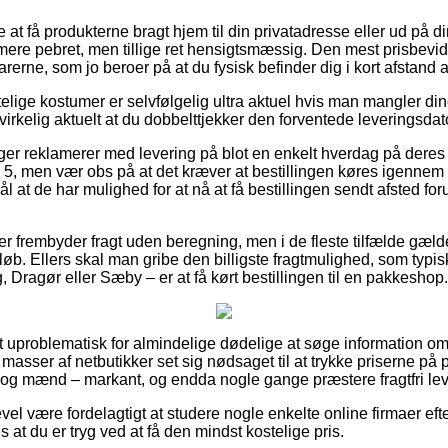
t få produkterne bragt hjem til din privatadresse eller ud på 
ere pebret, men tillige ret hensigtsmæssig. Den mest prisbevi
varerne, som jo beroer på at du fysisk befinder dig i kort afstand
lige kostumer er selvfølgelig ultra aktuel hvis man mangler dine
virkelig aktuelt at du dobbelttjekker den forventede leveringsdat
nger reklamerer med levering på blot en enkelt hverdag på deres f
 5, men vær obs på at det kræver at bestillingen køres igennem t
l at de har mulighed for at nå at få bestillingen sendt afsted fo
er frembyder fragt uden beregning, men i de fleste tilfælde gæld
eløb. Ellers skal man gribe den billigste fragtmulighed, som ty
 Dragør eller Sæby – er at få kørt bestillingen til en pakkeshop.
 uproblematisk for almindelige dødelige at søge information om pr
masser af netbutikker set sig nødsaget til at trykke priserne på p
r og mænd – markant, og endda nogle gange præstere fragtfri lev
evel være fordelagtigt at studere nogle enkelte online firmaer eft
s at du er tryg ved at få den mindst kostelige pris.