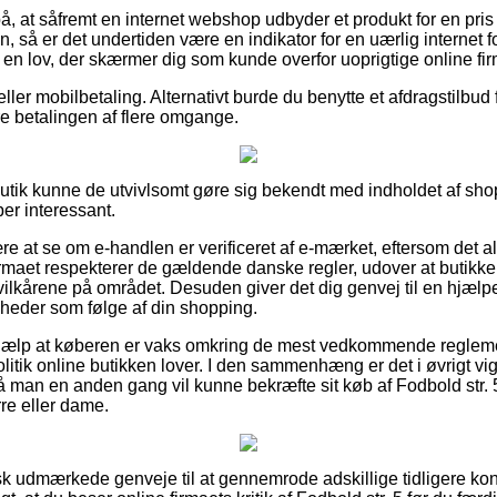
å, at såfremt en internet webshop udbyder et produkt for en pris
å er det undertiden være en indikator for en uærlig internet fo
 en lov, der skærmer dig som kunde overfor uoprigtige online fir
eller mobilbetaling. Alternativt burde du benytte et afdragstilbud fr
re betalingen af flere omgange.
tik kunne de utvivlsomt gøre sig bekendt med indholdet af shop
per interessant.
re at se om e-handlen er verificeret af e-mærket, eftersom det a
irmaet respekterer de gældende danske regler, udover at butikken
i vilkårene på området. Desuden giver det dig genvej til en hjælp
gheder som følge af din shopping.
l hjælp at køberen er vaks omkring de mest vedkommende reglem
itik online butikken lover. I den sammenhæng er det i øvrigt vigti
å man en anden gang vil kunne bekræfte sit køb af Fodbold str. 
rre eller dame.
tisk udmærkede genveje til at gennemrode adskillige tidligere 