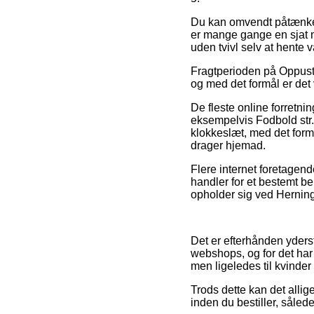
Du kan omvendt påtænke a
er mange gange en sjat m
uden tvivl selv at hente 
Fragtperioden på Oppuste
og med det formål er det 
De fleste online forretni
eksempelvis Fodbold str.
klokkeslæt, med det formå
drager hjemad.
Flere internet foretagend
handler for et bestemt b
opholder sig ved Herning,
Det er efterhånden yderst
webshops, og for det har 
men ligeledes til kvinde
Trods dette kan det allig
inden du bestiller, sålede