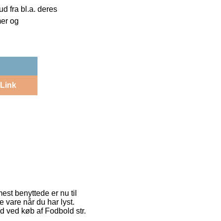
 fra bl.a. deres
mer og
Link
est benyttede er nu til
 vare når du har lyst.
 ved køb af Fodbold str.