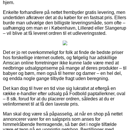
hjem.
Enkelte forhandlere på nettet frembyder gratis levering, men
undertiden afkræver det at du køber for en fastsat pris. Ellers
burde man udvælge den billigste leveringsmåde, som ofte –
uafhængig om man er i København, Lillerød eller Slangerup
– vil blive at få leveret ordren til et udleveringssted.
Det er jo ret overkommeligt for folk at finde de bedste priser
hos forskellige internet outlets, og følgelig har adskillige
Amscan online forretninger ikke kunne lade være med at
nedbringe udsalgspriserne på mange af deres produkter – til
babyer og børn, men også til herrer og damer – en hel del,
og endda nogle gange tilbyde fragt uden beregning.
Det kan dog til hver en tid vise sig lukrativt at eftergå en
række e-handler efter udsalg på Fodbold paptallerkner, oval
– 8 stk. forud for at du placerer ordren, således at du er
velinformeret til at få den laveste pris.
Man skal dog være så påpasselig, at når en shop på nettet
annoncerer varer for en salgspris som anses for
himmelråbende fremragende, så bør det i nogle tilfælde
være et tegn på en uoprigtig netshop. Bestillinger med