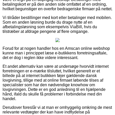
betalingskort er på den anden side omfattet af en ordning,
hvilket begunstiger en overfor bedrageriske firmaer på nettet.
Vi tilråder bestillinger med kort eller betalinger med mobilen.
Som en anden løsning burde du drage nytte af en
afbetalingsløsning som eksempelvis ViaBill, hvis du
tilstræber at afdrage pengene af flere omgange.
Forud for at nogen handler hos en Amscan online webshop
kunne man i princippet læse e-butikkens forretningsaftale,
det er dog i reglen ikke videre interessant.
Et andet alternativ kan være at undersøge hvorvidt internet
forretningen er e-mærke tilsluttet, hvilket generelt er et
billede på at internet butikken føjer gældende dansk
lovgivning, tillige med at online firmaet løbende tilses af
specialister som har den nødvendige knowhow om
lovgivningen. Dette er en god anledning til en hjælpende
hånd, ifald du skulle få problemer i forbindelse med din
handel.
Derudover foreslår vi at man er omhyggelig omkring de mest
relevante vedtægter der kan have indflydelse på