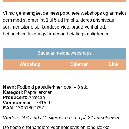
Vi har gennemgået de mest populære webshops og anmeldt
dem med stjerner fra 1 til 5 ud fra bl.a. deres prisniveau,
sortimentstørrelse, kundeservice, brugervenlighed,
betingelser, leveringsformer og betalingsmuligheder.
Bedst anmeldte webshops
Webshop
Stjerner
Link
Navn:
Fodbold paptallerkner, oval – 8 stk.
Kategori:
Paptallerkner
Producent:
Amscan
Varenummer:
1731510
EAN:
13051807757
Vurderet til
4.5
ud af 5 stjerner baseret på
22
anmeldelser
De fleste e-forhandlere yder heldigvis en lang række