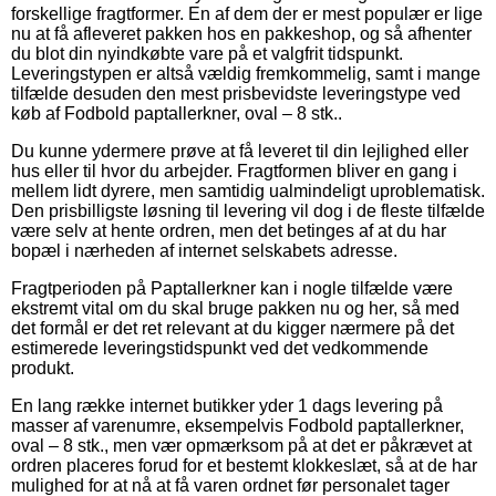
forskellige fragtformer. En af dem der er mest populær er lige
nu at få afleveret pakken hos en pakkeshop, og så afhenter
du blot din nyindkøbte vare på et valgfrit tidspunkt.
Leveringstypen er altså vældig fremkommelig, samt i mange
tilfælde desuden den mest prisbevidste leveringstype ved
køb af Fodbold paptallerkner, oval – 8 stk..
Du kunne ydermere prøve at få leveret til din lejlighed eller
hus eller til hvor du arbejder. Fragtformen bliver en gang i
mellem lidt dyrere, men samtidig ualmindeligt uproblematisk.
Den prisbilligste løsning til levering vil dog i de fleste tilfælde
være selv at hente ordren, men det betinges af at du har
bopæl i nærheden af internet selskabets adresse.
Fragtperioden på Paptallerkner kan i nogle tilfælde være
ekstremt vital om du skal bruge pakken nu og her, så med
det formål er det ret relevant at du kigger nærmere på det
estimerede leveringstidspunkt ved det vedkommende
produkt.
En lang række internet butikker yder 1 dags levering på
masser af varenumre, eksempelvis Fodbold paptallerkner,
oval – 8 stk., men vær opmærksom på at det er påkrævet at
ordren placeres forud for et bestemt klokkeslæt, så at de har
mulighed for at nå at få varen ordnet før personalet tager