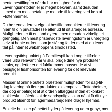
hente bestillingen når du har mulighed for det.
Leveringsmetoden er jo meget bekvem, samt desuden
tilmed den mest betalelige metode til levering ved køb af
Flottenheimer.
Du bør endvidere vælge at bestille produkterne til levering
hjem til din privatadresse eller ud til dit arbejdes adresse.
Muligheden er tit en tand dyrere, men desuden virkelig let
gængelig. Den mest prisbevidste leveringsform er unægtelig
selv at hente ordren, som jo står og falder med at du lever
tæt på internet webshoppens tilholdssted.
Leveringstidspunktet på Familiespil kan i nogle tilfælde
være ultra relevant når vi skal bruge dine nye produkter
straks, og derfor er det fuldkommen passende at vi
besigtiger tidshorisonten for levering for det relevante
produkt.
Masser af online outlets præsterer muligheden for dag-til-
dag levering på flere produkter, eksempelvis Flottenheimer,
der dog er betinget af at ordren aflægges inden et konkret
klokkeslæt, således at de sandsynligvis kan nå at få dit nye
produkt afsendt før lagermedarbejderne drager hjemad.
Enkelte butikker på nettet byder på levering uden gebyr, men