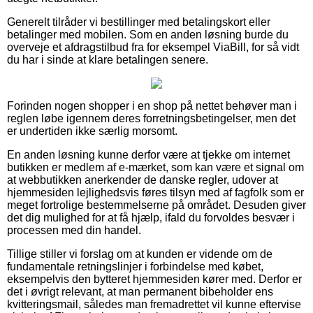
Generelt tilråder vi bestillinger med betalingskort eller
betalinger med mobilen. Som en anden løsning burde du
overveje et afdragstilbud fra for eksempel ViaBill, for så vidt
du har i sinde at klare betalingen senere.
Forinden nogen shopper i en shop på nettet behøver man i
reglen løbe igennem deres forretningsbetingelser, men det
er undertiden ikke særlig morsomt.
En anden løsning kunne derfor være at tjekke om internet
butikken er medlem af e-mærket, som kan være et signal om
at webbutikken anerkender de danske regler, udover at
hjemmesiden lejlighedsvis føres tilsyn med af fagfolk som er
meget fortrolige bestemmelserne på området. Desuden giver
det dig mulighed for at få hjælp, ifald du forvoldes besvær i
processen med din handel.
Tillige stiller vi forslag om at kunden er vidende om de
fundamentale retningslinjer i forbindelse med købet,
eksempelvis den bytteret hjemmesiden kører med. Derfor er
det i øvrigt relevant, at man permanent bibeholder ens
kvitteringsmail, således man fremadrettet vil kunne eftervise