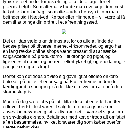
typisk er det under forudsætning af at du aftager for et
præcist beløb. Som alternativ burde man overveje den mest
letkøbte form for fragt, som ofte – uden hensyn til om man
befinder sig i Næstved, Korsør eller Hinnerup – vil være at få
dem til at bringe din ordre til et afhentningssted.
Det er i dag vældig gnidningsløst for os alle at finde de
bedste priser på diverse internet virksomheder, og ergo har
en lang række online shops været presset til at at sænke
salgsværdien på produkterne – til drenge og piger, og
ligeledes til damer og herrer – eftertrykkeligt, og endda nogle
gange sikre gratis fragt.
Derfor kan det trods alt vise sig gavnligt at efterse enkelte
butikker på nettet efter udsalg på Flottenheimer inden du
færdiggør din shopping, så du ikke er i tvivl om at opnå den
skarpeste pris.
Man må dog være obs på, at i tilfælde af at en e-forhandler
udlover bedst i test varer til salg for en udsalgspris som
anses for besynderligt attraktiv, kan det tit være et signal om
en snydagtig e-shop. Betalinger med kort er trods alt omfattet
af en bestemmelse, hvilket forsvarer dig som køber overfor
uægte netbutikker.