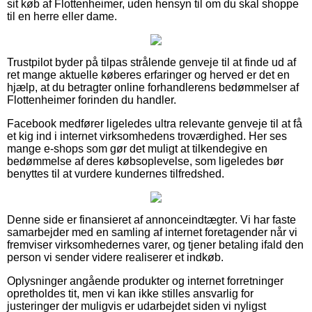
sit køb af Flottenheimer, uden hensyn til om du skal shoppe
til en herre eller dame.
Trustpilot byder på tilpas strålende genveje til at finde ud af
ret mange aktuelle køberes erfaringer og herved er det en
hjælp, at du betragter online forhandlerens bedømmelser af
Flottenheimer forinden du handler.
Facebook medfører ligeledes ultra relevante genveje til at få
et kig ind i internet virksomhedens troværdighed. Her ses
mange e-shops som gør det muligt at tilkendegive en
bedømmelse af deres købsoplevelse, som ligeledes bør
benyttes til at vurdere kundernes tilfredshed.
Denne side er finansieret af annonceindtægter. Vi har faste
samarbejder med en samling af internet foretagender når vi
fremviser virksomhedernes varer, og tjener betaling ifald den
person vi sender videre realiserer et indkøb.
Oplysninger angående produkter og internet forretninger
opretholdes tit, men vi kan ikke stilles ansvarlig for
justeringer der muligvis er udarbejdet siden vi nyligst