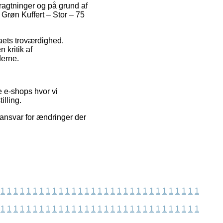
tragtninger og på grund af
 Grøn Kuffert – Stor – 75
maets troværdighed.
 kritik af
derne.
e e-shops hvor vi
illing.
 ansvar for ændringer der
1
1
1
1
1
1
1
1
1
1
1
1
1
1
1
1
1
1
1
1
1
1
1
1
1
1
1
1
1
1
1
1
1
1
1
1
1
1
1
1
1
1
1
1
1
1
1
1
1
1
1
1
1
1
1
1
1
1
1
1
1
1