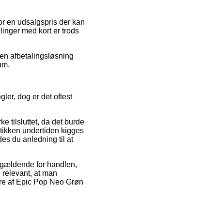
for en udsalgspris der kan
talinger med kort er trods
 en afbetalingsløsning
um.
er, dog er det oftest
 tilsluttet, da det burde
utikken undertiden kigges
s du anledning til at
r gældende for handlen,
e relevant, at man
dre af Epic Pop Neo Grøn