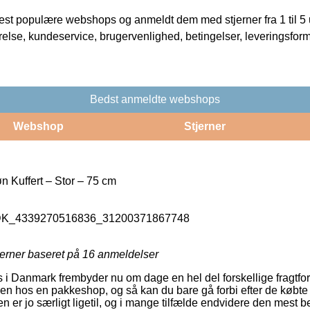
t populære webshops og anmeldt dem med stjerner fra 1 til 5 ud
rrelse, kundeservice, brugervenlighed, betingelser, leveringsfor
Bedst anmeldte webshops
Webshop
Stjerner
 Kuffert – Stor – 75 cm
_DK_4339270516836_31200371867748
jerner baseret på
16
anmeldelser
 i Danmark frembyder nu om dage en hel del forskellige fragtf
akken hos en pakkeshop, og så kan du bare gå forbi efter de købt
n er jo særligt ligetil, og i mange tilfælde endvidere den mest b