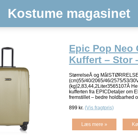
Kostume magasinet
Epic Pop Neo
Kuffert – Stor
StørrelseÂ og MålSTØRRELSEL
(cm)55/40/2065/46/2575/53/30
(kg)2,83,44,2Liter3565107Â He
kufferten fra EPICDetaljer om
fremstillet – bedre holdbarhed 
899
kr.
(Vis fragtpris)
Læs mere »
Kø