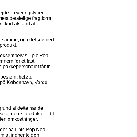
rbejde. Leveringstypen
est betalelige fragtform
 i kort afstand af
et samme, og i det øjemed
produkt.
, eksempelvis Epic Pop
nnem før et fast
 pakkepersonalet får fri.
t bestemt beløb.
æt på København, Varde
grund af dette har de
e af deres produkter – til
uden omkostninger.
koder på Epic Pop Neo
 om at indhente den