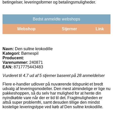
betingelser, leveringsformer og betalingsmuligheder.
Bedst anmeldte webshops
Webshop
Stjerner
Link
Navn:
Den sultne krokodille
Kategori:
Børnespil
Producent:
Varenummer:
240871
EAN:
8717775443483
Vurderet til
4.7
ud af 5 stjerner baseret på
28
anmeldelser
Flere e-handler udlover på nuværende tidspunkt et bredt
udvalg af leveringsmodeller. Den mest almindelige er lige nu
pakkeshoppen, så du selv har mulighed for at hente din
nyindkøbte vare når der er tid til det. Fragtmuligheden er
altså super problemfri, samt desuden tillige den mindst
kostelige leveringstype ved køb af Den sultne krokodille.