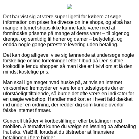
Det har vist sig at være super ligetil for købere at søge
information om priser fra diverse online shops, og altså har
mange internet shops ikke kunne lade være med at
formindske priserne på mange af deres varer – til piger og
drenge, og samtidig til herrer og damer – betydeligt, og
endda nogle gange præstere levering uden betaling.
Det kan dog alligevel vise sig lønnende at undersøge nogle
forskellige online forretninger efter tilbud på Den sultne
krokodille før du shopper, så man ikke er i tvivl om at få den
mindst kostelige pris.
Man skal lige meget hvad huske på, at hvis en internet
virksomhed frembyder en vare for en udsalgspris der er
uforståeligt tiltalende, så burde det ofte være en indikator for
en uægte webshop. Handler med kort er i hvert fald dækket
ind under en ordning, der redder dig som kunde overfor
falske internet firmaer.
Generelt tilråder vi kortbestillinger eller betalinger med
mobilen. Alternativt kunne du vælge en løsning på afbetaling
fra f.eks. ViaBill, forudsat du tilstræber at finansiere
betalingen i flere bidder.