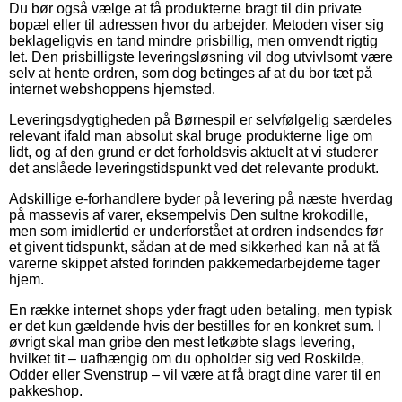
Du bør også vælge at få produkterne bragt til din private
bopæl eller til adressen hvor du arbejder. Metoden viser sig
beklageligvis en tand mindre prisbillig, men omvendt rigtig
let. Den prisbilligste leveringsløsning vil dog utvivlsomt være
selv at hente ordren, som dog betinges af at du bor tæt på
internet webshoppens hjemsted.
Leveringsdygtigheden på Børnespil er selvfølgelig særdeles
relevant ifald man absolut skal bruge produkterne lige om
lidt, og af den grund er det forholdsvis aktuelt at vi studerer
det anslåede leveringstidspunkt ved det relevante produkt.
Adskillige e-forhandlere byder på levering på næste hverdag
på massevis af varer, eksempelvis Den sultne krokodille,
men som imidlertid er underforstået at ordren indsendes før
et givent tidspunkt, sådan at de med sikkerhed kan nå at få
varerne skippet afsted forinden pakkemedarbejderne tager
hjem.
En række internet shops yder fragt uden betaling, men typisk
er det kun gældende hvis der bestilles for en konkret sum. I
øvrigt skal man gribe den mest letkøbte slags levering,
hvilket tit – uafhængig om du opholder sig ved Roskilde,
Odder eller Svenstrup – vil være at få bragt dine varer til en
pakkeshop.