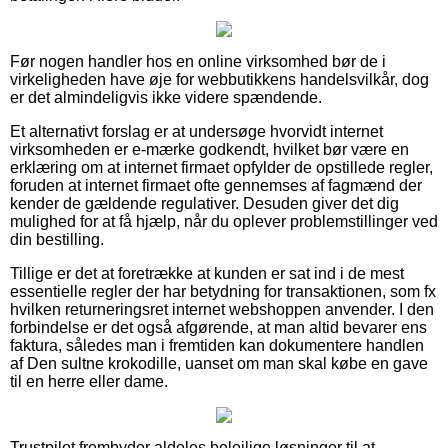
Før nogen handler hos en online virksomhed bør de i
virkeligheden have øje for webbutikkens handelsvilkår, dog
er det almindeligvis ikke videre spændende.
Et alternativt forslag er at undersøge hvorvidt internet
virksomheden er e-mærke godkendt, hvilket bør være en
erklæring om at internet firmaet opfylder de opstillede regler,
foruden at internet firmaet ofte gennemses af fagmænd der
kender de gældende regulativer. Desuden giver det dig
mulighed for at få hjælp, når du oplever problemstillinger ved
din bestilling.
Tillige er det at foretrække at kunden er sat ind i de mest
essentielle regler der har betydning for transaktionen, som fx
hvilken returneringsret internet webshoppen anvender. I den
forbindelse er det også afgørende, at man altid bevarer ens
faktura, således man i fremtiden kan dokumentere handlen
af Den sultne krokodille, uanset om man skal købe en gave
til en herre eller dame.
Trustpilot frembyder aldeles belejlige løsninger til at