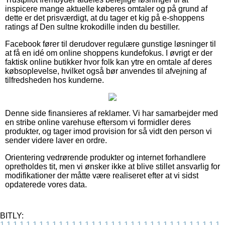
inspicere mange aktuelle køberes omtaler og på grund af
dette er det prisværdigt, at du tager et kig på e-shoppens
ratings af Den sultne krokodille inden du bestiller.
Facebook fører til derudover regulære gunstige løsninger til
at få en idé om online shoppens kundefokus. I øvrigt er der
faktisk online butikker hvor folk kan ytre en omtale af deres
købsoplevelse, hvilket også bør anvendes til afvejning af
tilfredsheden hos kunderne.
Denne side finansieres af reklamer. Vi har samarbejder med
en stribe online varehuse eftersom vi formidler deres
produkter, og tager imod provision for så vidt den person vi
sender videre laver en ordre.
Orientering vedrørende produkter og internet forhandlere
opretholdes tit, men vi ønsker ikke at blive stillet ansvarlig for
modifikationer der måtte være realiseret efter at vi sidst
opdaterede vores data.
BITLY:
1
1
1
1
1
1
1
1
1
1
1
1
1
1
1
1
1
1
1
1
1
1
1
1
1
1
1
1
1
1
1
1
1
1