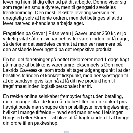
levering hjem til dig eller ud på dit arbejde. Denne viser sig
som regel en smule dyrere, men til gengæld særdeles
fremkommelig. Den mest letkøbte leveringsversion er
unægtelig selv at hente ordren, men det betinges af at du
lever nærved e-handlens arbejdslager.
Fragttiden på Gaver | Prisniveau | Gaver under 250 kr. er jo
virkelig vital såfremt vi har behov for varen inden for få dage,
så derfor er det særdeles centralt at man ser nærmere på
den anslåede leveringstid på det respektive produkt.
En hel del forretninger på nettet reklamerer med 1 dags fragt
på mange af butikkens varenumre, eksempelvis Den med
Lakrids Gaveæske, som trods alt tager udgangspunkt i at der
bestilles forinden et konkret tidspunkt, med hensynstagen til
at de sandsynligvis kan nå at få dit nye produkt hen til
fragtfirmaet inden logistikpersonalet har fri.
En række online selskaber frembyder fragt uden betaling,
men i mange tilfælde kun når du bestiller for en konkret pris.
I øvrigt burde man snuppe den prisbilligste leveringsløsning,
hvilket i mange tilfælde – hvad end man er ved Helsingør,
Ringsted eller Struer – vil blive at få fragtmanden til at bringe
din ordre til en pakkeshop.