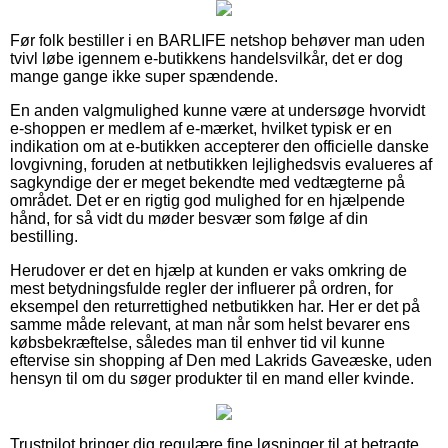
Før folk bestiller i en BARLIFE netshop behøver man uden
tvivl løbe igennem e-butikkens handelsvilkår, det er dog
mange gange ikke super spændende.
En anden valgmulighed kunne være at undersøge hvorvidt
e-shoppen er medlem af e-mærket, hvilket typisk er en
indikation om at e-butikken accepterer den officielle danske
lovgivning, foruden at netbutikken lejlighedsvis evalueres af
sagkyndige der er meget bekendte med vedtægterne på
området. Det er en rigtig god mulighed for en hjælpende
hånd, for så vidt du møder besvær som følge af din
bestilling.
Herudover er det en hjælp at kunden er vaks omkring de
mest betydningsfulde regler der influerer på ordren, for
eksempel den returrettighed netbutikken har. Her er det på
samme måde relevant, at man når som helst bevarer ens
købsbekræftelse, således man til enhver tid vil kunne
eftervise sin shopping af Den med Lakrids Gaveæske, uden
hensyn til om du søger produkter til en mand eller kvinde.
Trustpilot bringer dig regulære fine løsninger til at betragte