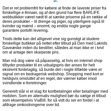
Det er ret problemfrit for købere at finde de laveste priser fra
forskellige e-firmaer, og af den grund har flere BARLIFE
webbutikker været nødt til at sænke priserne på en række af
deres produkter – til drenge og piger, og yderligere også til
kvinder og mænd – enormt, og endda nogle gange
garantere portofri levering.
Trods dette kan det alligevel vise sig gunstigt at studere
forskellige butikker på nettet efter tilbud på Den med Lakrids
Gaveæske inden du bestiller, således at man ikke er i tvivl
om at antage den skarpeste pris.
Man må dog være så påpasselig, at hvis en internet shop
tilbyder produkter til en udsalgspris der anses for helt
ekstremt fordelagtig, så burde det i nogle tilfælde være et
signal om en bedragerisk webshop. Shopping med kort er
heldigvis omsluttet af en regel, der værner køber imod
svindlende e-forretninger.
Generelt slår vi et slag for kortbetalinger eller betalinger med
mobilen. Som en alternativ mulighed bør du vælge et tilbud
som eksempelvis ViaBill, for så vidt du ser en fordel i at
afdrage omkostningerne over tid.