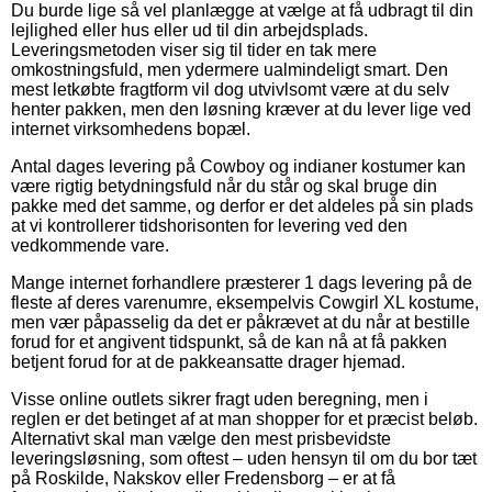
Du burde lige så vel planlægge at vælge at få udbragt til din
lejlighed eller hus eller ud til din arbejdsplads.
Leveringsmetoden viser sig til tider en tak mere
omkostningsfuld, men ydermere ualmindeligt smart. Den
mest letkøbte fragtform vil dog utvivlsomt være at du selv
henter pakken, men den løsning kræver at du lever lige ved
internet virksomhedens bopæl.
Antal dages levering på Cowboy og indianer kostumer kan
være rigtig betydningsfuld når du står og skal bruge din
pakke med det samme, og derfor er det aldeles på sin plads
at vi kontrollerer tidshorisonten for levering ved den
vedkommende vare.
Mange internet forhandlere præsterer 1 dags levering på de
fleste af deres varenumre, eksempelvis Cowgirl XL kostume,
men vær påpasselig da det er påkrævet at du når at bestille
forud for et angivent tidspunkt, så de kan nå at få pakken
betjent forud for at de pakkeansatte drager hjemad.
Visse online outlets sikrer fragt uden beregning, men i
reglen er det betinget af at man shopper for et præcist beløb.
Alternativt skal man vælge den mest prisbevidste
leveringsløsning, som oftest – uden hensyn til om du bor tæt
på Roskilde, Nakskov eller Fredensborg – er at få