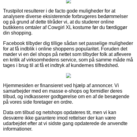
Trustpilot resulterer i de facto gode muligheder for at
analysere diverse eksisterende forbrugeres bedømmelser
og på grund af dette tilråder vi, at du studerer online
butikkens omtaler af Cowgirl XL kostume før du færdiggør
din shopping.
Facebook tilbyder dig tillige sådan set passelige muligheder
for at få indblik i online shoppens popularitet. Foruden det
møder vi en del shops på nettet som tilbyder folk at aflevere
en kritik af virksomhedens service, som på samme måde må
tages i brug til at få et indtryk af kundernes tilfredshed.
Hjemmesiden er finansieret ved hjælp af annoncer. Vi
samarbejder med en masse e-shops og formidler deres
tilbud, og indkasserer godtgørelse om en af de besøgende
på vores side foretager en ordre.
Data om tilbud og netshops opdateres tit, men vi kan
desværre ikke garantere imod rettelser der kan være
udarbejdet efter at vi sidste gang opdaterede de anvendte
informationer.