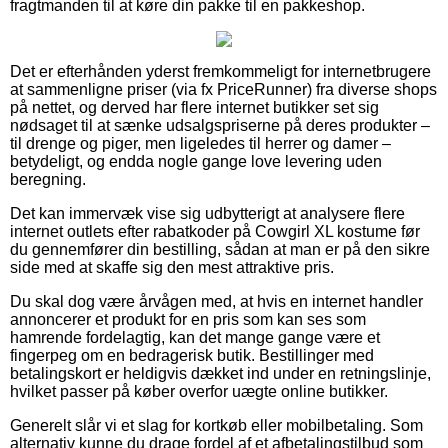
fragtmanden til at køre din pakke til en pakkeshop.
Det er efterhånden yderst fremkommeligt for internetbrugere
at sammenligne priser (via fx PriceRunner) fra diverse shops
på nettet, og derved har flere internet butikker set sig
nødsaget til at sænke udsalgspriserne på deres produkter –
til drenge og piger, men ligeledes til herrer og damer –
betydeligt, og endda nogle gange love levering uden
beregning.
Det kan immervæk vise sig udbytterigt at analysere flere
internet outlets efter rabatkoder på Cowgirl XL kostume før
du gennemfører din bestilling, sådan at man er på den sikre
side med at skaffe sig den mest attraktive pris.
Du skal dog være årvågen med, at hvis en internet handler
annoncerer et produkt for en pris som kan ses som
hamrende fordelagtig, kan det mange gange være et
fingerpeg om en bedragerisk butik. Bestillinger med
betalingskort er heldigvis dækket ind under en retningslinje,
hvilket passer på køber overfor uægte online butikker.
Generelt slår vi et slag for kortkøb eller mobilbetaling. Som
alternativ kunne du drage fordel af et afbetalingstilbud som