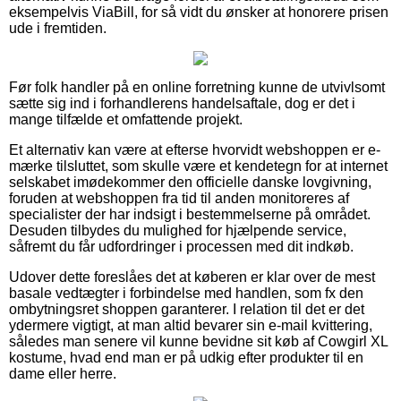
eksempelvis ViaBill, for så vidt du ønsker at honorere prisen
ude i fremtiden.
Før folk handler på en online forretning kunne de utvivlsomt
sætte sig ind i forhandlerens handelsaftale, dog er det i
mange tilfælde et omfattende projekt.
Et alternativ kan være at efterse hvorvidt webshoppen er e-
mærke tilsluttet, som skulle være et kendetegn for at internet
selskabet imødekommer den officielle danske lovgivning,
foruden at webshoppen fra tid til anden monitoreres af
specialister der har indsigt i bestemmelserne på området.
Desuden tilbydes du mulighed for hjælpende service,
såfremt du får udfordringer i processen med dit indkøb.
Udover dette foreslåes det at køberen er klar over de mest
basale vedtægter i forbindelse med handlen, som fx den
ombytningsret shoppen garanterer. I relation til det er det
ydermere vigtigt, at man altid bevarer sin e-mail kvittering,
således man senere vil kunne bevidne sit køb af Cowgirl XL
kostume, hvad end man er på udkig efter produkter til en
dame eller herre.