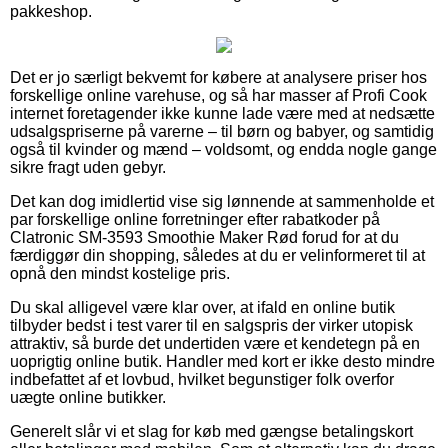
pakkeshop.
Det er jo særligt bekvemt for købere at analysere priser hos
forskellige online varehuse, og så har masser af Profi Cook
internet foretagender ikke kunne lade være med at nedsætte
udsalgspriserne på varerne – til børn og babyer, og samtidig
også til kvinder og mænd – voldsomt, og endda nogle gange
sikre fragt uden gebyr.
Det kan dog imidlertid vise sig lønnende at sammenholde et
par forskellige online forretninger efter rabatkoder på
Clatronic SM-3593 Smoothie Maker Rød forud for at du
færdiggør din shopping, således at du er velinformeret til at
opnå den mindst kostelige pris.
Du skal alligevel være klar over, at ifald en online butik
tilbyder bedst i test varer til en salgspris der virker utopisk
attraktiv, så burde det undertiden være et kendetegn på en
uoprigtig online butik. Handler med kort er ikke desto mindre
indbefattet af et lovbud, hvilket begunstiger folk overfor
uægte online butikker.
Generelt slår vi et slag for køb med gængse betalingskort