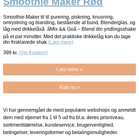
Smoothie Maker Rød
Smoothie-Maker til til purering, piskning, knusning,
omrystning og blanding, bestående af bund, Blenderglas, og
låg med drikkelåsâ âMix && Goâ – Blend din yndlingsshake
på et par minutter. Med det praktiske drikkelåg kan du tage
din frisklavede shak
(Læs mere)
399
kr.
(Vis fragtpris)
Læs mere »
Køb nu »
Vi har gennemgået de mest populære webshops og anmeldt
dem med stjerner fra 1 til 5 ud fra bl.a. deres prisniveau,
sortimentstørrelse, kundeservice, brugervenlighed,
betingelser, leveringsformer og betalingsmuligheder.