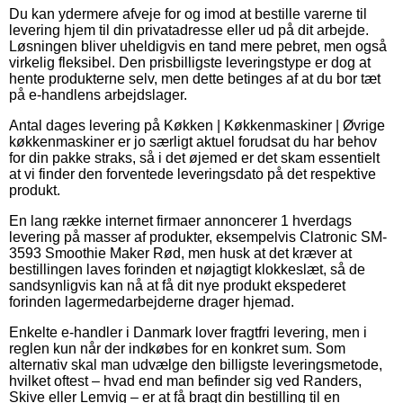
Du kan ydermere afveje for og imod at bestille varerne til
levering hjem til din privatadresse eller ud på dit arbejde.
Løsningen bliver uheldigvis en tand mere pebret, men også
virkelig fleksibel. Den prisbilligste leveringstype er dog at
hente produkterne selv, men dette betinges af at du bor tæt
på e-handlens arbejdslager.
Antal dages levering på Køkken | Køkkenmaskiner | Øvrige
køkkenmaskiner er jo særligt aktuel forudsat du har behov
for din pakke straks, så i det øjemed er det skam essentielt
at vi finder den forventede leveringsdato på det respektive
produkt.
En lang række internet firmaer annoncerer 1 hverdags
levering på masser af produkter, eksempelvis Clatronic SM-
3593 Smoothie Maker Rød, men husk at det kræver at
bestillingen laves forinden et nøjagtigt klokkeslæt, så de
sandsynligvis kan nå at få dit nye produkt ekspederet
forinden lagermedarbejderne drager hjemad.
Enkelte e-handler i Danmark lover fragtfri levering, men i
reglen kun når der indkøbes for en konkret sum. Som
alternativ skal man udvælge den billigste leveringsmetode,
hvilket oftest – hvad end man befinder sig ved Randers,
Skive eller Lemvig – er at få bragt din bestilling til en