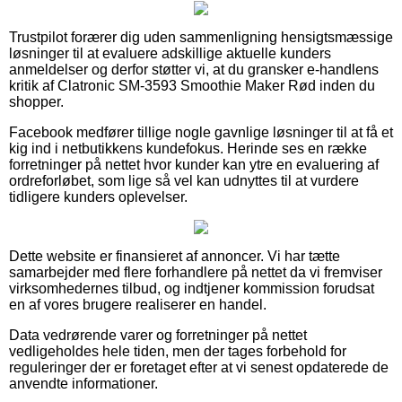
Trustpilot forærer dig uden sammenligning hensigtsmæssige
løsninger til at evaluere adskillige aktuelle kunders
anmeldelser og derfor støtter vi, at du gransker e-handlens
kritik af Clatronic SM-3593 Smoothie Maker Rød inden du
shopper.
Facebook medfører tillige nogle gavnlige løsninger til at få et
kig ind i netbutikkens kundefokus. Herinde ses en række
forretninger på nettet hvor kunder kan ytre en evaluering af
ordreforløbet, som lige så vel kan udnyttes til at vurdere
tidligere kunders oplevelser.
Dette website er finansieret af annoncer. Vi har tætte
samarbejder med flere forhandlere på nettet da vi fremviser
virksomhedernes tilbud, og indtjener kommission forudsat
en af vores brugere realiserer en handel.
Data vedrørende varer og forretninger på nettet
vedligeholdes hele tiden, men der tages forbehold for
reguleringer der er foretaget efter at vi senest opdaterede de
anvendte informationer.