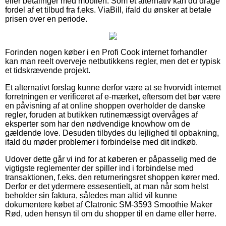
eller betalinger med mobilen. Som et alternativ kan du drage
fordel af et tilbud fra f.eks. ViaBill, ifald du ønsker at betale
prisen over en periode.
Forinden nogen køber i en Profi Cook internet forhandler
kan man reelt overveje netbutikkens regler, men det er typisk
et tidskrævende projekt.
Et alternativt forslag kunne derfor være at se hvorvidt internet
forretningen er verificeret af e-mærket, eftersom det bør være
en påvisning af at online shoppen overholder de danske
regler, foruden at butikken rutinemæssigt overvåges af
eksperter som har den nødvendige knowhow om de
gældende love. Desuden tilbydes du lejlighed til opbakning,
ifald du møder problemer i forbindelse med dit indkøb.
Udover dette går vi ind for at køberen er påpasselig med de
vigtigste reglementer der spiller ind i forbindelse med
transaktionen, f.eks. den returneringsret shoppen kører med.
Derfor er det ydermere essesentielt, at man når som helst
beholder sin faktura, således man altid vil kunne
dokumentere købet af Clatronic SM-3593 Smoothie Maker
Rød, uden hensyn til om du shopper til en dame eller herre.