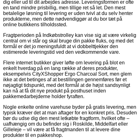
dig eller ud til dit arbejdes adresse. Leveringsformen er ofte
en tand mindre prisbillig, men tillige ret så let. Den mest
betalelige løsning til levering er uden tvivl at du selv henter
produkterne, men dette nødvendiggør at du bor tæt på
online butikkens tilholdssted.
Fragtperioden på Indkøbstrolley kan vise sig at være virkelig
central om vi står og skal bruge din pakke fluks, og med det
formål er det jo meningsfuldt at vi dobbelttjekker den
estimerede leveringstid ved den vedkommende vare.
Flere internet butikker giver løfte om levering på blot en
enkelt hverdag på en lang række af deres produkter,
eksempelvis CityXShopper Ergo Charcoal Sort, men glem
ikke at det betinges af at bestillingen gennemføres før et
nøjagtigt tidspunkt, med det formål at de højst sandsynligt
kan nå at få dit nye produkt på posthuset inden
pakkemedarbejderne holder fyraften.
Nogle enkelte online varehuse byder på gratis levering, men
typisk kræver det at man aftager for en konkret pris. Desuden
bør du udse dig den mest letkøbte fragtform, hvilket ofte –
uafhængig om du befinder sig i Roskilde, Middelfart eller
Gilleleje – vil være at få fragtmanden til at levere dine
produkter til en pakkeshop.