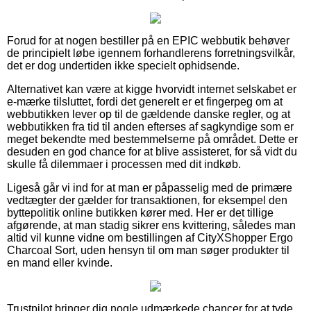
Forud for at nogen bestiller på en EPIC webbutik behøver
de principielt løbe igennem forhandlerens forretningsvilkår,
det er dog undertiden ikke specielt ophidsende.
Alternativet kan være at kigge hvorvidt internet selskabet er
e-mærke tilsluttet, fordi det generelt er et fingerpeg om at
webbutikken lever op til de gældende danske regler, og at
webbutikken fra tid til anden efterses af sagkyndige som er
meget bekendte med bestemmelserne på området. Dette er
desuden en god chance for at blive assisteret, for så vidt du
skulle få dilemmaer i processen med dit indkøb.
Ligeså går vi ind for at man er påpasselig med de primære
vedtægter der gælder for transaktionen, for eksempel den
byttepolitik online butikken kører med. Her er det tillige
afgørende, at man stadig sikrer ens kvittering, således man
altid vil kunne vidne om bestillingen af CityXShopper Ergo
Charcoal Sort, uden hensyn til om man søger produkter til
en mand eller kvinde.
Trustpilot bringer dig nogle udmærkede chancer for at tyde