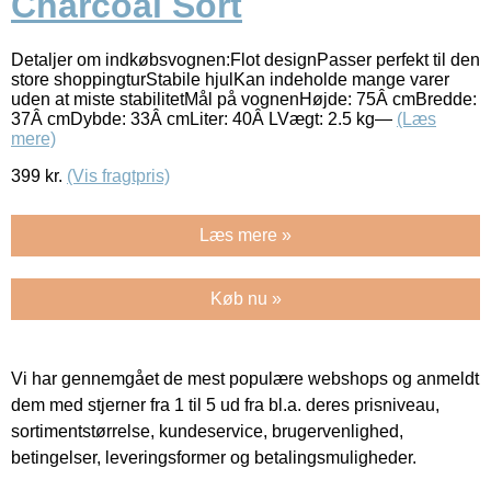
Charcoal Sort
Detaljer om indkøbsvognen:Flot designPasser perfekt til den
store shoppingturStabile hjulKan indeholde mange varer
uden at miste stabilitetMål på vognenHøjde: 75Â cmBredde:
37Â cmDybde: 33Â cmLiter: 40Â LVægt: 2.5 kg—
(Læs
mere)
399
kr.
(Vis fragtpris)
Læs mere »
Køb nu »
Vi har gennemgået de mest populære webshops og anmeldt
dem med stjerner fra 1 til 5 ud fra bl.a. deres prisniveau,
sortimentstørrelse, kundeservice, brugervenlighed,
betingelser, leveringsformer og betalingsmuligheder.