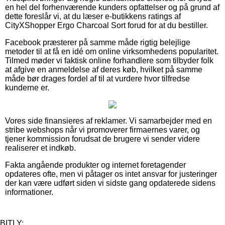
en hel del forhenværende kunders opfattelser og på grund af
dette foreslår vi, at du læser e-butikkens ratings af
CityXShopper Ergo Charcoal Sort forud for at du bestiller.
Facebook præsterer på samme måde rigtig belejlige
metoder til at få en idé om online virksomhedens popularitet.
Tilmed møder vi faktisk online forhandlere som tilbyder folk
at afgive en anmeldelse af deres køb, hvilket på samme
måde bør drages fordel af til at vurdere hvor tilfredse
kunderne er.
Vores side finansieres af reklamer. Vi samarbejder med en
stribe webshops når vi promoverer firmaernes varer, og
tjener kommission forudsat de brugere vi sender videre
realiserer et indkøb.
Fakta angående produkter og internet foretagender
opdateres ofte, men vi påtager os intet ansvar for justeringer
der kan være udført siden vi sidste gang opdaterede sidens
informationer.
BITLY: