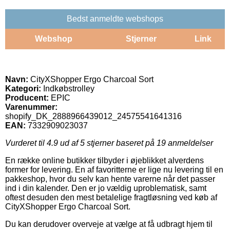
Bedst anmeldte webshops
Webshop
Stjerner
Link
Navn:
CityXShopper Ergo Charcoal Sort
Kategori:
Indkøbstrolley
Producent:
EPIC
Varenummer:
shopify_DK_2888966439012_24575541641316
EAN:
7332909023037
Vurderet til
4.9
ud af 5 stjerner baseret på
19
anmeldelser
En række online butikker tilbyder i øjeblikket alverdens
former for levering. En af favoritterne er lige nu levering til en
pakkeshop, hvor du selv kan hente varerne når det passer
ind i din kalender. Den er jo vældig uproblematisk, samt
oftest desuden den mest betalelige fragtløsning ved køb af
CityXShopper Ergo Charcoal Sort.
Du kan derudover overveje at vælge at få udbragt hjem til