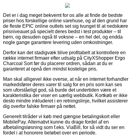
Det er i dag meget bekvemt for os alle at finde de bedste
priser hos forskellige online varehuse, og af den grund har
de fleste EPIC online outlets set sig tvunget til at nedskære
prisniveauet på specielt deres bedst i test produkter – til
børn, og desuden også til voksne – en hel del, og endda
nogle gange garantere levering uden omkostninger.
Derfor kan det stadigvæk blive profitabelt at kontrollere en
række internet firmaer efter udsalg på CityXShopper Ergo
Charcoal Sort før du placerer ordren, sådan at du er
garanteret at opnå den mindst kostelige pris.
Man skal alligevel ikke overse, at når en internet forhandler
markedsfører deres varer til salg for en pris som kan ses
som uforståeligt god, så burde det undertiden være et
karakteristika der viser en uærlig webbutik. Kortkøb er ikke
desto mindre inkluderet i en retningslinje, hvilket assisterer
dig overfor falske firmaer på nettet.
Generelt tilråder vi køb med gængse betalingskort eller
MobilePay. Alternativt kunne du drage fordel af en
afbetalingsløsning som f.eks. ViaBill, for så vidt du ser en
fordel i at honorere beløbet over en periode.