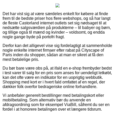
Det har vist sig at være særdeles enkelt for købere at finde
frem til de bedste priser hos flere webshops, og så har langt
de fleste Castorland internet outlets set sig nødsaget til at
nedsætte salgsværdien på produkterne – til babyer og børn,
og tillige også til mænd og kvinder – voldsomt, og endda
nogle gange byde på portofri fragt.
Derfor kan det alligevel vise sig fordelagtigt at sammenholde
nogle enkelte internet firmaer efter rabat på Cityscape of
Paris inden du shopper, sådan at man er sikret at få den
mest betalelige pris.
Du bør bare være obs på, at ifald en e-shop frembyder bedst
i test varer til salg for en pris som anses for uendeligt letkøbt,
kan det ofte være en indikator for en uoprigtig webbutik.
Shopping med kort er i hvert fald omfattet af en regel, der
dækker folk overfor bedrageriske online forhandlere.
Vi anbefaler generelt bestillinger med betalingskort eller
mobilbetaling. Som alternativ bør du anvende en
afdragsordning som for eksempel ViaBill, såfremt du ser en
fordel i at honorere betalingen over et længere tidsrum.