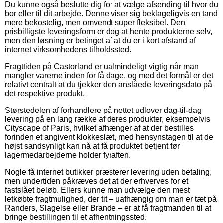
Du kunne også beslutte dig for at vælge afsending til hvor du
bor eller til dit arbejde. Denne viser sig beklageligvis en tand
mere bekostelig, men omvendt super fleksibel. Den
prisbilligste leveringsform er dog at hente produkterne selv,
men den løsning er betinget af at du er i kort afstand af
internet virksomhedens tilholdssted.
Fragttiden på Castorland er ualmindeligt vigtig når man
mangler varerne inden for få dage, og med det formål er det
relativt centralt at du tjekker den anslåede leveringsdato på
det respektive produkt.
Størstedelen af forhandlere på nettet udlover dag-til-dag
levering på en lang række af deres produkter, eksempelvis
Cityscape of Paris, hvilket afhænger af at der bestilles
forinden et angivent klokkeslæt, med hensynstagen til at de
højst sandsynligt kan nå at få produktet betjent før
lagermedarbejderne holder fyraften.
Nogle få internet butikker præsterer levering uden betaling,
men undertiden påkræves det at der erhverves for et
fastslået beløb. Ellers kunne man udvælge den mest
letkøbte fragtmulighed, der tit – uafhængig om man er tæt på
Randers, Slagelse eller Brande – er at få fragtmanden til at
bringe bestillingen til et afhentningssted.