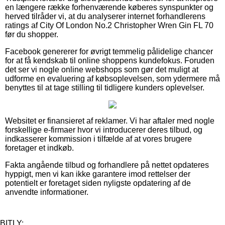
en længere række forhenværende køberes synspunkter og
herved tilråder vi, at du analyserer internet forhandlerens
ratings af City Of London No.2 Christopher Wren Gin FL 70
før du shopper.
Facebook genererer for øvrigt temmelig pålidelige chancer
for at få kendskab til online shoppens kundefokus. Foruden
det ser vi nogle online webshops som gør det muligt at
udforme en evaluering af købsoplevelsen, som ydermere må
benyttes til at tage stilling til tidligere kunders oplevelser.
Websitet er finansieret af reklamer. Vi har aftaler med nogle
forskellige e-firmaer hvor vi introducerer deres tilbud, og
indkasserer kommission i tilfælde af at vores brugere
foretager et indkøb.
Fakta angående tilbud og forhandlere på nettet opdateres
hyppigt, men vi kan ikke garantere imod rettelser der
potentielt er foretaget siden nyligste opdatering af de
anvendte informationer.
BITLY: