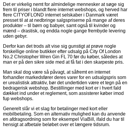
Det er virkelig nemt for almindelige mennesker at søge sig
frem til priser i blandt flere internet webshops, og herved har
flere CITYOFLOND internet selskaber i Danmark været
presset til at at nedbringe salgspriserne på mange af deres
produkter – til børn og babyer, samt også til kvinder og
mænd – drastisk, og endda nogle gange frembyde levering
uden gebyr.
Derfor kan det trods alt vise sig gunstigt at prøve nogle
forskellige online butikker efter udsalg på City Of London
No.2 Christopher Wren Gin FL 70 før du køber, således at
man er på den sikre side med at få fat i den skarpeste pris.
Man skal dog være så påvagt, at såfremt en internet
forhandler markedsfører deres varer for en udsalgspris som
er urealistisk attraktiv, bør det undertiden være et tegn på en
bedragerisk webshop. Bestillinger med kort er i hvert fald
dækket ind under et reglement, som assisterer køber imod
fup webshops.
Generelt slår vi et slag for betalinger med kort eller
mobilbetaling. Som en alternativ mulighed kan du anvende
en afdragsordning som for eksempel ViaBill, ifald du har til
hensigt at afbetale beløbet over et længere tidsrum.