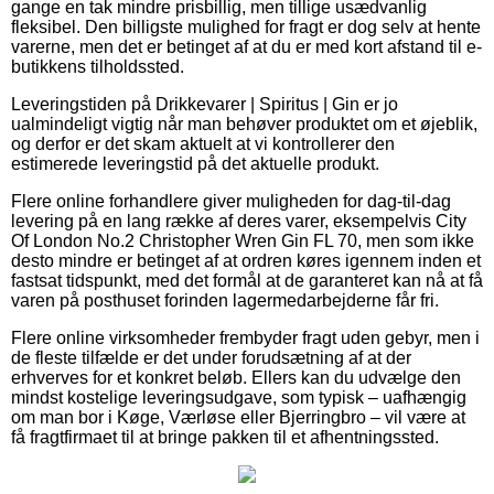
gange en tak mindre prisbillig, men tillige usædvanlig
fleksibel. Den billigste mulighed for fragt er dog selv at hente
varerne, men det er betinget af at du er med kort afstand til e-
butikkens tilholdssted.
Leveringstiden på Drikkevarer | Spiritus | Gin er jo
ualmindeligt vigtig når man behøver produktet om et øjeblik,
og derfor er det skam aktuelt at vi kontrollerer den
estimerede leveringstid på det aktuelle produkt.
Flere online forhandlere giver muligheden for dag-til-dag
levering på en lang række af deres varer, eksempelvis City
Of London No.2 Christopher Wren Gin FL 70, men som ikke
desto mindre er betinget af at ordren køres igennem inden et
fastsat tidspunkt, med det formål at de garanteret kan nå at få
varen på posthuset forinden lagermedarbejderne får fri.
Flere online virksomheder frembyder fragt uden gebyr, men i
de fleste tilfælde er det under forudsætning af at der
erhverves for et konkret beløb. Ellers kan du udvælge den
mindst kostelige leveringsudgave, som typisk – uafhængig
om man bor i Køge, Værløse eller Bjerringbro – vil være at
få fragtfirmaet til at bringe pakken til et afhentningssted.