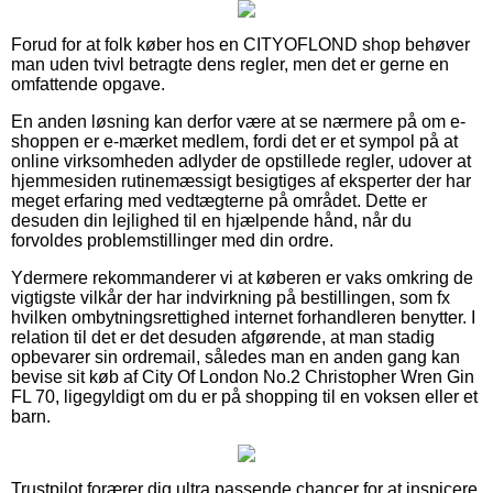
Forud for at folk køber hos en CITYOFLOND shop behøver
man uden tvivl betragte dens regler, men det er gerne en
omfattende opgave.
En anden løsning kan derfor være at se nærmere på om e-
shoppen er e-mærket medlem, fordi det er et sympol på at
online virksomheden adlyder de opstillede regler, udover at
hjemmesiden rutinemæssigt besigtiges af eksperter der har
meget erfaring med vedtægterne på området. Dette er
desuden din lejlighed til en hjælpende hånd, når du
forvoldes problemstillinger med din ordre.
Ydermere rekommanderer vi at køberen er vaks omkring de
vigtigste vilkår der har indvirkning på bestillingen, som fx
hvilken ombytningsrettighed internet forhandleren benytter. I
relation til det er det desuden afgørende, at man stadig
opbevarer sin ordremail, således man en anden gang kan
bevise sit køb af City Of London No.2 Christopher Wren Gin
FL 70, ligegyldigt om du er på shopping til en voksen eller et
barn.
Trustpilot forærer dig ultra passende chancer for at inspicere