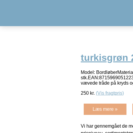
turkisgrøn
Model: BordløberMateria
stk.EAN:8715969051223Smu
vævede tråde på kryds o
250
kr.
(Vis fragtpris)
Læs mere »
Vi har gennemgået de mes