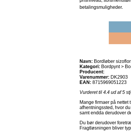
prisniveau, sortimentstø
betalingsmuligheder.
Navn:
Bordløber sizoflor
Kategori:
Bordpynt > Bor
Producent:
Varenummer:
DK2903
EAN:
8715969051223
Vurderet til
4.4
ud af 5 st
Mange firmaer på nettet t
afhentningssted, hvor du 
samt endda derudover den
Du bør derudover foretræk
Fragtløsningen bliver typ