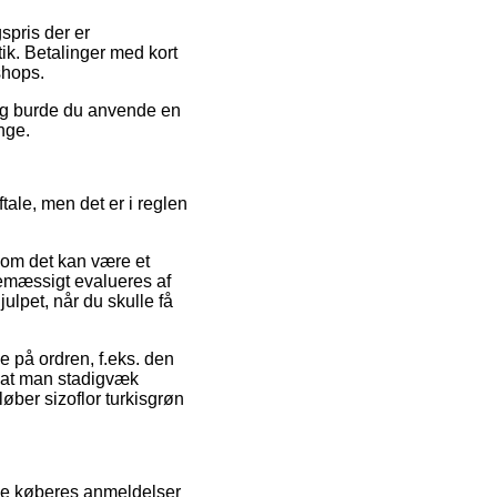
gspris der er
tik. Betalinger med kort
shops.
ing burde du anvende en
nge.
ale, men det er i reglen
som det kan være et
inemæssigt evalueres af
ulpet, når du skulle få
e på ordren, f.eks. den
, at man stadigvæk
øber sizoflor turkisgrøn
nde køberes anmeldelser