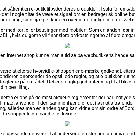
at såfremt en e-butik tilbyder deres produkter til salg for en sal
 det i nogle tilfælde være et signal om en bedragerisk online bu
n forordning, som hjælper kunden overfor uoprigtige internet web
dler med kort eller betalinger med mobilen. Som en anden løsn
aBill, hvis du gerne vil finansiere omkostningerne af flere omga
n internet shop kunne man altid se på webbutikkens handelsaft
r være at efterse hvorvidt e-shoppen er e-mærke godkendt, efter
rhandleren anerkender de opstillede regler, og at e-butikken rut
ægterne på området. Det er en rigtig god anledning til at blive hj
in bestilling.
køberen er obs på de mest aktuelle reglementer der har indflydels
 firmaet anvender. I den sammenhæng er det i øvrigt afgørende
ring, således man en anden gang kan vidne om sin ordre af Bordl
 du shopper til en mand eller kvinde.
nske passende genveje til at undersøge en stor portion nuvære