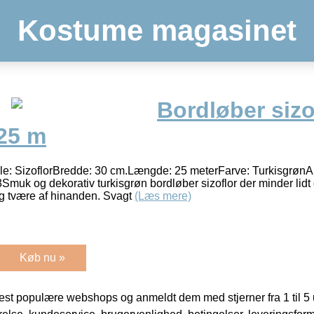
Kostume magasinet
Bordløber sizo
 25 m
le: SizoflorBredde: 30 cm.Længde: 25 meterFarve: TurkisgrønAn
k og dekorativ turkisgrøn bordløber sizoflor der minder lidt 
g tvære af hinanden. Svagt
(Læs mere)
Køb nu »
t populære webshops og anmeldt dem med stjerner fra 1 til 5 ud