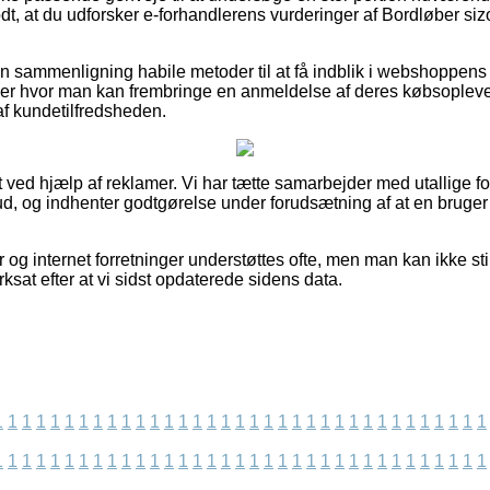
dt, at du udforsker e-forhandlerens vurderinger af Bordløber siz
sammenligning habile metoder til at få indblik i webshoppens 
kker hvor man kan frembringe en anmeldelse af deres købsoplev
k af kundetilfredsheden.
 ved hjælp af reklamer. Vi har tætte samarbejder med utallige for
bud, og indhenter godtgørelse under forudsætning af at en bruger
 og internet forretninger understøttes ofte, men man kan ikke stil
rksat efter at vi sidst opdaterede sidens data.
1
1
1
1
1
1
1
1
1
1
1
1
1
1
1
1
1
1
1
1
1
1
1
1
1
1
1
1
1
1
1
1
1
1
1
1
1
1
1
1
1
1
1
1
1
1
1
1
1
1
1
1
1
1
1
1
1
1
1
1
1
1
1
1
1
1
1
1
1
1