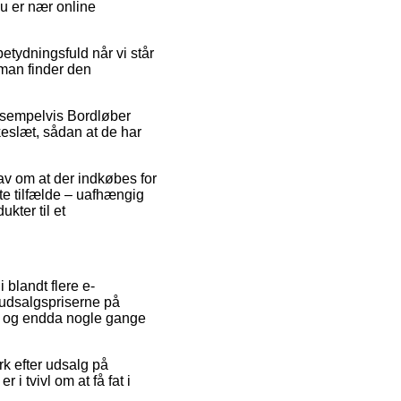
du er nær online
etydningsfuld når vi står
 man finder den
eksempelvis Bordløber
kkeslæt, sådan at de har
rav om at der indkøbes for
ste tilfælde – uafhængig
kter til et
 blandt flere e-
e udsalgspriserne på
t, og endda nogle gange
rk efter udsalg på
i tvivl om at få fat i