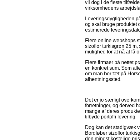
vil dog i de fleste tilfæ
virksomhedens arbejdsla
Leveringsdygtigheden på 
og skal bruge produktet o
estimerede leveringsdato
Flere online webshops st
sizoflor turkisgrøn 25 m,
mulighed for at nå at få 
Flere firmaer på nettet p
en konkret sum. Som alter
om man bor tæt på Horsens
afhentningssted.
Det er jo særligt overkomm
forretninger, og derved ha
mange af deres produkter
tilbyde portofri levering.
Dog kan det stadigvæk vis
Bordløber sizoflor turkisg
den mindst kostelige pris