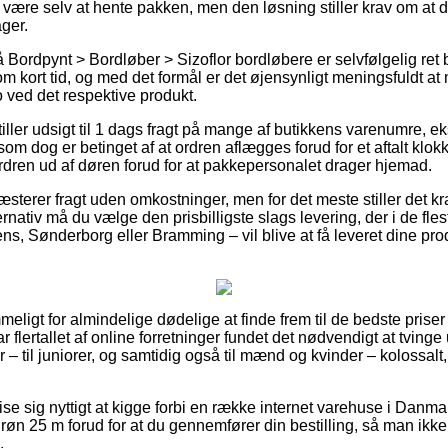
lde være selv at hente pakken, men den løsning stiller krav om at 
ger.
Bordpynt > Bordløber > Sizoflor bordløbere er selvfølgelig ret b
m kort tid, og med det formål er det øjensynligt meningsfuldt at
 ved det respektive produkt.
iller udsigt til 1 dags fragt på mange af butikkens varenumre, 
 som dog er betinget af at ordren aflægges forud for et aftalt klo
ordren ud af døren forud for at pakkepersonalet drager hjemad.
ræsterer fragt uden omkostninger, men for det meste stiller det k
nativ må du vælge den prisbilligste slags levering, der i de fle
, Sønderborg eller Bramming – vil blive at få leveret dine produ
eligt for almindelige dødelige at finde frem til de bedste priser i
r flertallet af online forretninger fundet det nødvendigt at tving
 – til juniorer, og samtidig også til mænd og kvinder – kolossal
e sig nyttigt at kigge forbi en række internet varehuse i Danma
røn 25 m forud for at du gennemfører din bestilling, så man ikke er 
.