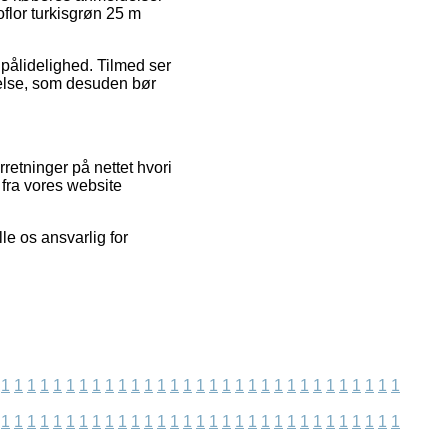
oflor turkisgrøn 25 m
pålidelighed. Tilmed ser
else, som desuden bør
retninger på nettet hvori
 fra vores website
le os ansvarlig for
1
1
1
1
1
1
1
1
1
1
1
1
1
1
1
1
1
1
1
1
1
1
1
1
1
1
1
1
1
1
1
1
1
1
1
1
1
1
1
1
1
1
1
1
1
1
1
1
1
1
1
1
1
1
1
1
1
1
1
1
1
1