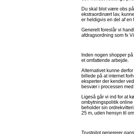
Du skal blot være obs på, 
ekstraordinært lav, kunne
er heldigvis en del af e
Generelt foreslår vi han
afdragsordning som fx Vi
Inden nogen shopper på e
et omfattende arbejde.
Alternativet kunne derfo
billede på at internet fo
eksperter der kender vedt
besvær i processen med d
Ligeså går vi ind for at 
ombytningspolitik online
beholder sin ordrekvitte
25 m, uden hensyn til om
Trustpilot genererer ga