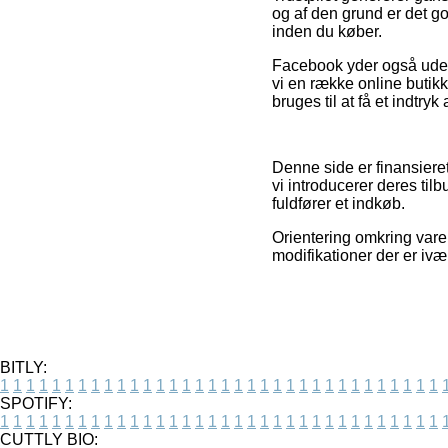
og af den grund er det go
inden du køber.
Facebook yder også uden 
vi en række online buti
bruges til at få et indtry
Denne side er finansieret
vi introducerer deres til
fuldfører et indkøb.
Orientering omkring varer
modifikationer der er ivæ
BITLY:
1
1
1
1
1
1
1
1
1
1
1
1
1
1
1
1
1
1
1
1
1
1
1
1
1
1
1
1
1
1
1
1
1
1
SPOTIFY:
1
1
1
1
1
1
1
1
1
1
1
1
1
1
1
1
1
1
1
1
1
1
1
1
1
1
1
1
1
1
1
1
1
1
CUTTLY BIO: