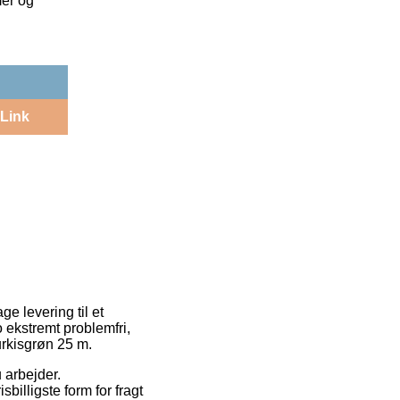
mer og
Link
e levering til et
o ekstremt problemfri,
urkisgrøn 25 m.
 arbejder.
billigste form for fragt