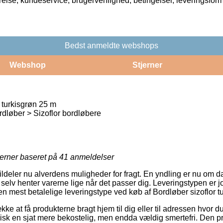
rrelse, kundeservice, brugervenlighed, betingelser, leveringsfor
Bedst anmeldte webshops
Webshop
Stjerner
 turkisgrøn 25 m
dløber > Sizoflor bordløbere
jerner baseret på
41
anmeldelser
ildeler nu alverdens muligheder for fragt. En yndling er nu om dag
selv henter varerne lige når det passer dig. Leveringstypen er j
 mest betalelige leveringstype ved køb af Bordløber sizoflor t
ke at få produkterne bragt hjem til dig eller til adressen hvor du
isk en sjat mere bekostelig, men endda vældig smertefri. Den pris