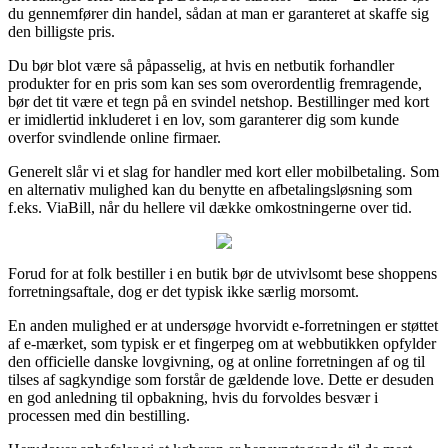
du gennemfører din handel, sådan at man er garanteret at skaffe sig
den billigste pris.
Du bør blot være så påpasselig, at hvis en netbutik forhandler
produkter for en pris som kan ses som overordentlig fremragende,
bør det tit være et tegn på en svindel netshop. Bestillinger med kort
er imidlertid inkluderet i en lov, som garanterer dig som kunde
overfor svindlende online firmaer.
Generelt slår vi et slag for handler med kort eller mobilbetaling. Som
en alternativ mulighed kan du benytte en afbetalingsløsning som
f.eks. ViaBill, når du hellere vil dække omkostningerne over tid.
Forud for at folk bestiller i en butik bør de utvivlsomt bese shoppens
forretningsaftale, dog er det typisk ikke særlig morsomt.
En anden mulighed er at undersøge hvorvidt e-forretningen er støttet
af e-mærket, som typisk er et fingerpeg om at webbutikken opfylder
den officielle danske lovgivning, og at online forretningen af og til
tilses af sagkyndige som forstår de gældende love. Dette er desuden
en god anledning til opbakning, hvis du forvoldes besvær i
processen med din bestilling.