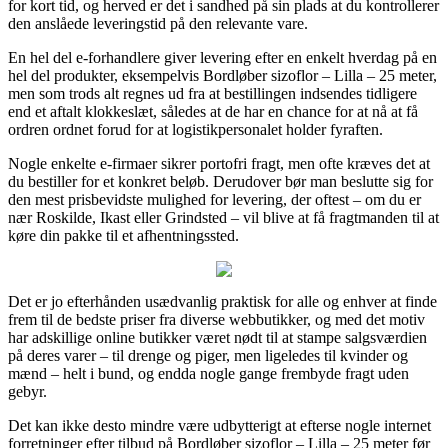
for kort tid, og herved er det i sandhed på sin plads at du kontrollerer
den anslåede leveringstid på den relevante vare.
En hel del e-forhandlere giver levering efter en enkelt hverdag på en
hel del produkter, eksempelvis Bordløber sizoflor – Lilla – 25 meter,
men som trods alt regnes ud fra at bestillingen indsendes tidligere
end et aftalt klokkeslæt, således at de har en chance for at nå at få
ordren ordnet forud for at logistikpersonalet holder fyraften.
Nogle enkelte e-firmaer sikrer portofri fragt, men ofte kræves det at
du bestiller for et konkret beløb. Derudover bør man beslutte sig for
den mest prisbevidste mulighed for levering, der oftest – om du er
nær Roskilde, Ikast eller Grindsted – vil blive at få fragtmanden til at
køre din pakke til et afhentningssted.
Det er jo efterhånden usædvanlig praktisk for alle og enhver at finde
frem til de bedste priser fra diverse webbutikker, og med det motiv
har adskillige online butikker været nødt til at stampe salgsværdien
på deres varer – til drenge og piger, men ligeledes til kvinder og
mænd – helt i bund, og endda nogle gange frembyde fragt uden
gebyr.
Det kan ikke desto mindre være udbytterigt at efterse nogle internet
forretninger efter tilbud på Bordløber sizoflor – Lilla – 25 meter før