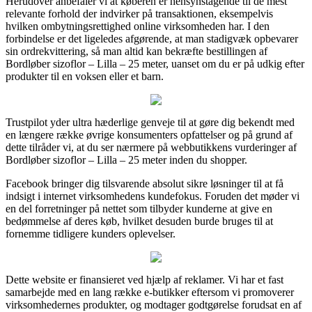
Herudover anbefaler vi at køberen er hensynstagende til de mest
relevante forhold der indvirker på transaktionen, eksempelvis
hvilken ombytningsrettighed online virksomheden har. I den
forbindelse er det ligeledes afgørende, at man stadigvæk opbevarer
sin ordrekvittering, så man altid kan bekræfte bestillingen af
Bordløber sizoflor – Lilla – 25 meter, uanset om du er på udkig efter
produkter til en voksen eller et barn.
Trustpilot yder ultra hæderlige genveje til at gøre dig bekendt med
en længere række øvrige konsumenters opfattelser og på grund af
dette tilråder vi, at du ser nærmere på webbutikkens vurderinger af
Bordløber sizoflor – Lilla – 25 meter inden du shopper.
Facebook bringer dig tilsvarende absolut sikre løsninger til at få
indsigt i internet virksomhedens kundefokus. Foruden det møder vi
en del forretninger på nettet som tilbyder kunderne at give en
bedømmelse af deres køb, hvilket desuden burde bruges til at
fornemme tidligere kunders oplevelser.
Dette website er finansieret ved hjælp af reklamer. Vi har et fast
samarbejde med en lang række e-butikker eftersom vi promoverer
virksomhedernes produkter, og modtager godtgørelse forudsat en af