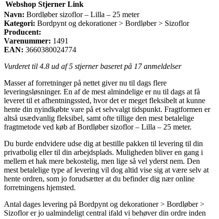
Webshop
Stjerner
Link
Navn:
Bordløber sizoflor – Lilla – 25 meter
Kategori:
Bordpynt og dekorationer > Bordløber > Sizoflor
Producent:
Varenummer:
1491
EAN:
3660380024774
Vurderet til
4.8
ud af 5 stjerner baseret på
17
anmeldelser
Masser af forretninger på nettet giver nu til dags flere
leveringsløsninger. En af de mest almindelige er nu til dags at få
leveret til et afhentningssted, hvor det er meget fleksibelt at kunne
hente din nyindkøbte vare på et selvvalgt tidspunkt. Fragtformen er
altså usædvanlig fleksibel, samt ofte tillige den mest betalelige
fragtmetode ved køb af Bordløber sizoflor – Lilla – 25 meter.
Du burde endvidere udse dig at bestille pakken til levering til din
privatbolig eller til din arbejdsplads. Muligheden bliver en gang i
mellem et hak mere bekostelig, men lige så vel yderst nem. Den
mest betalelige type af levering vil dog altid vise sig at være selv at
hente ordren, som jo forudsætter at du befinder dig nær online
forretningens hjemsted.
Antal dages levering på Bordpynt og dekorationer > Bordløber >
Sizoflor er jo ualmindeligt central ifald vi behøver din ordre inden