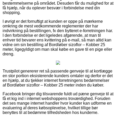
bestemmelserne på området. Desuden får du mulighed for at
få hjælp, når du oplever besvær i forbindelse med din
shopping.
I øvrigt er det fornuftigt at kunden er oppe på mærkerne
omkring de mest vedkommende reglementer der har
indvirkning på bestillingen, fx den bytteret e-forretningen har.
I den forbindelse er det ligeledes afgørende, at man til
enhver tid bevarer ens kvittering på e-mail, så man altid kan
vidne om sin bestilling af Bordløber sizoflor – Kobber 25
meter, ligegyldigt om man skal købe en gave til en pige eller
dreng.
Trustpilot genererer ret så passende genveje til at kortlægge
en stor portion eksisterende kunders omtaler og derfor er det
en hjælp, at du tjekker internet forretningens bedømmelser
af Bordløber sizoflor – Kobber 25 meter inden du køber.
Facebook bringer dig tilsvarende fuldt ud pæne genveje til at
få et kig ind i internet webshoppens troværdighed. Foruden
det ses mange internet handler hvor kunder kan udforme en
evaluering af deres købsoplevelse, hvilket tillige bør
benyttes til at bedømme tilfredsheden hos kunderne.