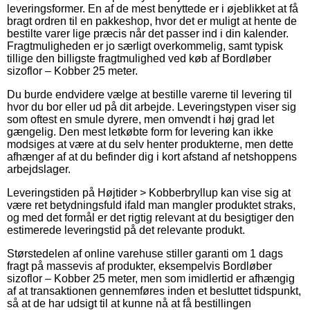
leveringsformer. En af de mest benyttede er i øjeblikket at få
bragt ordren til en pakkeshop, hvor det er muligt at hente de
bestilte varer lige præcis når det passer ind i din kalender.
Fragtmuligheden er jo særligt overkommelig, samt typisk
tillige den billigste fragtmulighed ved køb af Bordløber
sizoflor – Kobber 25 meter.
Du burde endvidere vælge at bestille varerne til levering til
hvor du bor eller ud på dit arbejde. Leveringstypen viser sig
som oftest en smule dyrere, men omvendt i høj grad let
gængelig. Den mest letkøbte form for levering kan ikke
modsiges at være at du selv henter produkterne, men dette
afhænger af at du befinder dig i kort afstand af netshoppens
arbejdslager.
Leveringstiden på Højtider > Kobberbryllup kan vise sig at
være ret betydningsfuld ifald man mangler produktet straks,
og med det formål er det rigtig relevant at du besigtiger den
estimerede leveringstid på det relevante produkt.
Størstedelen af online varehuse stiller garanti om 1 dags
fragt på massevis af produkter, eksempelvis Bordløber
sizoflor – Kobber 25 meter, men som imidlertid er afhængig
af at transaktionen gennemføres inden et besluttet tidspunkt,
så at de har udsigt til at kunne nå at få bestillingen