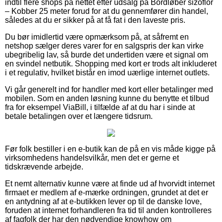
indtil flere shops på nettet efter udsalg på Bordløber sizoflor
– Kobber 25 meter forud for at du gennemfører din handel,
således at du er sikker på at få fat i den laveste pris.
Du bør imidlertid være opmærksom på, at såfremt en
netshop sælger deres varer for en salgspris der kan virke
ubegribelig lav, så burde det undertiden være et signal om
en svindel netbutik. Shopping med kort er trods alt inkluderet
i et regulativ, hvilket bistår en imod uærlige internet outlets.
Vi går generelt ind for handler med kort eller betalinger med
mobilen. Som en anden løsning kunne du benytte et tilbud
fra for eksempel ViaBill, i tilfælde af at du har i sinde at
betale betalingen over et længere tidsrum.
Før folk bestiller i en e-butik kan de på en vis måde kigge på
virksomhedens handelsvilkår, men det er gerne et
tidskrævende arbejde.
Et nemt alternativ kunne være at finde ud af hvorvidt internet
firmaet er medlem af e-mærke ordningen, grundet at det er
en antydning af at e-butikken lever op til de danske love,
foruden at internet forhandleren fra tid til anden kontrolleres
af fagfolk der har den nødvendige knowhow om