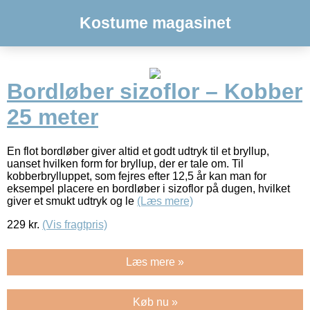
Kostume magasinet
Bordløber sizoflor – Kobber
25 meter
En flot bordløber giver altid et godt udtryk til et bryllup,
uanset hvilken form for bryllup, der er tale om. Til
kobberbrylluppet, som fejres efter 12,5 år kan man for
eksempel placere en bordløber i sizoflor på dugen, hvilket
giver et smukt udtryk og le
(Læs mere)
229
kr.
(Vis fragtpris)
Læs mere »
Køb nu »