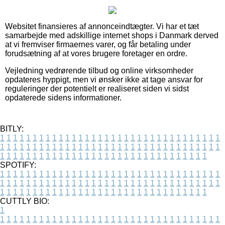
Websitet finansieres af annonceindtægter. Vi har et tæt
samarbejde med adskillige internet shops i Danmark derved
at vi fremviser firmaernes varer, og får betaling under
forudsætning af at vores brugere foretager en ordre.
Vejledning vedrørende tilbud og online virksomheder
opdateres hyppigt, men vi ønsker ikke at tage ansvar for
reguleringer der potentielt er realiseret siden vi sidst
opdaterede sidens informationer.
BITLY:
1
1
1
1
1
1
1
1
1
1
1
1
1
1
1
1
1
1
1
1
1
1
1
1
1
1
1
1
1
1
1
1
1
1
1
1
1
1
1
1
1
1
1
1
1
1
1
1
1
1
1
1
1
1
1
1
1
1
1
1
1
1
1
1
1
1
1
1
1
1
1
1
1
1
1
1
1
1
1
1
1
1
1
1
1
1
1
1
1
1
1
1
1
1
1
1
1
1
1
1
SPOTIFY:
1
1
1
1
1
1
1
1
1
1
1
1
1
1
1
1
1
1
1
1
1
1
1
1
1
1
1
1
1
1
1
1
1
1
1
1
1
1
1
1
1
1
1
1
1
1
1
1
1
1
1
1
1
1
1
1
1
1
1
1
1
1
1
1
1
1
1
1
1
1
1
1
1
1
1
1
1
1
1
1
1
1
1
1
1
1
1
1
1
1
1
1
1
1
1
1
1
1
1
1
CUTTLY BIO:
1
1
1
1
1
1
1
1
1
1
1
1
1
1
1
1
1
1
1
1
1
1
1
1
1
1
1
1
1
1
1
1
1
1
1